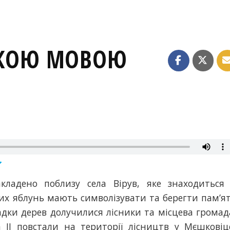
ЬКОЮ МОВОЮ
акладено поблизу села Вірув, яке знаходиться
их яблунь мають символізувати та берегти пам’я
дки дерев долучилися лісники та місцева громад
 ІІ повстали на території лісництв у Мєшковіц