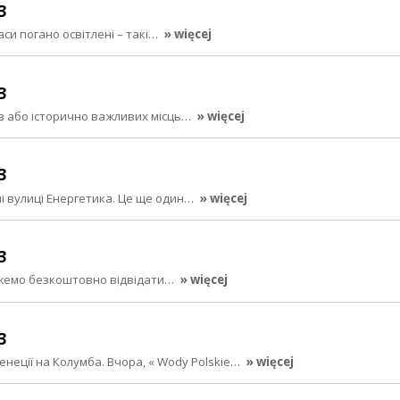
3
аси погано освітлені – такі…
» więcej
3
еїв або історично важливих місць…
» więcej
3
і вулиці Енергетика. Це ще один…
» więcej
3
 можемо безкоштовно відвідати…
» więcej
3
неції на Колумба. Вчора, « Wody Polskie…
» więcej