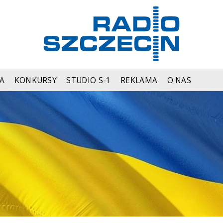
A
KONKURSY
STUDIO S-1
REKLAMA
O NAS