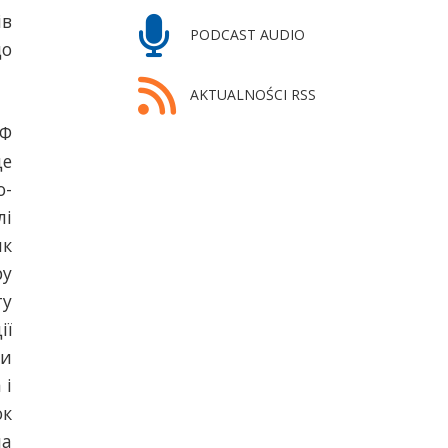
ів
PODCAST AUDIO
до
AKTUALNOŚCI RSS
РФ
це
о-
лі
як
ру
ту
ії
ки
 і
ок
на