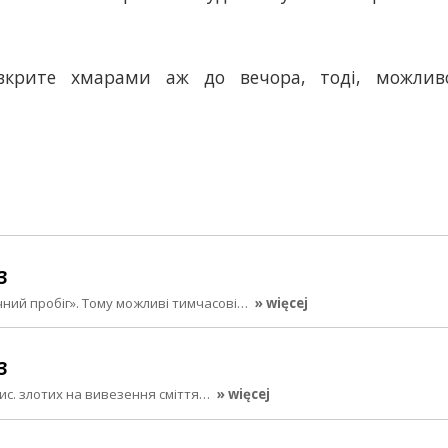
вкрите хмарами аж до вечора, тоді, можлив
3
ічний пробіг». Тому можливі тимчасові…
» więcej
3
тис. злотих на вивезення сміття…
» więcej