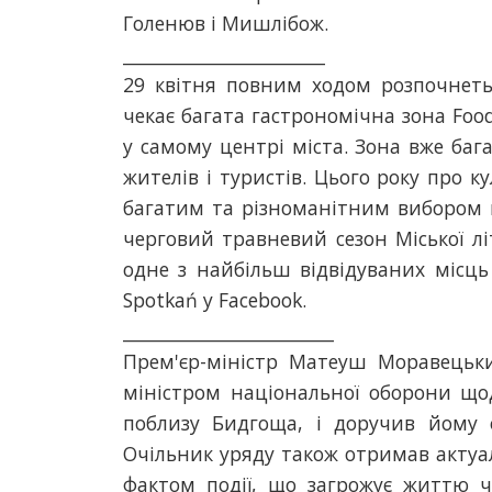
Голенюв і Мишлібож.
_______________________
29 квітня повним ходом розпочнетьс
чекає багата гастрономічна зона Foodp
у самому центрі міста. Зона вже баг
жителів і туристів. Цього року про 
багатим та різноманітним вибором ву
черговий травневий сезон Міської літ
одне з найбільш відвідуваних місць 
Spotkań у Facebook.
________________________
Прем'єр-міністр Матеуш Моравецьки
міністром національної оборони щодо
поблизу Бидгоща, і доручив йому о
Очільник уряду також отримав актуал
фактом події, що загрожує життю 