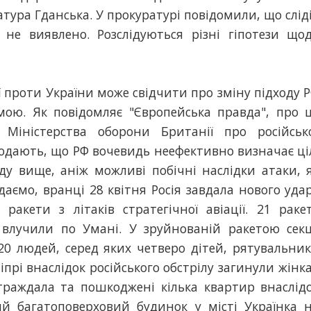
тура Гданська. У прокуратурі повідомили, що слід
 не виявлено. Розслідуються різні гіпотези що
ї проти України може свідчити про зміну підходу 
мою. Як повідомляє "Європейська правда", про 
 Міністерства оборони Британії про російськ
 додають, що РФ вочевидь неефективно визначає ці
ду вище, аніж можливі побічні наслідки атаки, 
даємо, вранці 28 квітня Росія завдала нового уда
ракети з літаків стратегічної авіації. 21 раке
влучили по Умані. У зруйнованій ракетою секц
0 людей, серед яких четверо дітей, рятувальни
рі внаслідок російського обстрілу загинули жінка
раждала та пошкоджені кілька квартир внаслід
й багатоповерховий будинок у місті Українка 