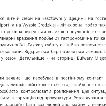
я літній сезон на Łasztowni у Щецині. На гост
ort, а на Wyspie Grodzkiej – літня зона, тобто пл
ато років користується великою популярністю сер
кулінарні враження подбає 21 гастрономічна точка
личної їжі. Також у суботу офіційно розпочнеть
ньої зони. Відкриється бар і з'являться лежаки. 
у сезон. Детальніше – на сторінці Bulwary Miejs
й заявив, що перебуває в постійному контакті
 залишків військового об'єкта, знайденого в лі
собисто контролювати роз'яснення цієї ситуаці
ьну інформацію від прокуратури. Розслідування 
чи здоров’ю багатьох людей або майну у велик