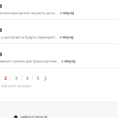
3
в початкової школи чекають шість…
» więcej
3
ь у центрі міста будуть перекриті…
» więcej
3
дземного тунелю для транспортних…
» więcej
2
3
4
5
543 na 55 stronach
radioszczecin.pl