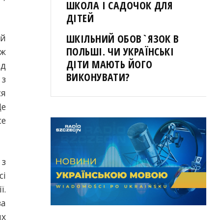
ШКОЛА І САДОЧОК ДЛЯ
ДІТЕЙ
ШКІЛЬНИЙ ОБОВ`ЯЗОК В
ей
ПОЛЬШІ. ЧИ УКРАЇНСЬКІ
яж
ДІТИ МАЮТЬ ЙОГО
ед
ВИКОНУВАТИ?
 з
ся
Це
ce
 з
сі
ї.
за
их