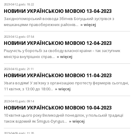
2023-04-12, godz. 18:22
НОВИНИ УКРАЇНСЬКОЮ МОВОЮ 13-04-2023
Західнопоморський воєвода Збігнєв Богуцький зустрівся з
мешканцями правобережних районів…
» więcej
2023-04-12, godz. 07:54
НОВИНИ УКРАЇНСЬКОЮ МОВОЮ 12-04-2023
Рішучість у боротьбі за свободу власної країни – так заступник
міністра внутрішніх справ…
» więcej
2023-04-10, godz. 21:11
НОВИНИ УКРАЇНСЬКОЮ МОВОЮ 11-04-2023
Увага водіям! У зв’язку з організацією протесту фермерів сьогодні,
11 квітня, з 13:00 до 18:00…
» więcej
2023-04-10, godz. 09:14
НОВИНИ УКРАЇНСЬКОЮ МОВОЮ 10-04-2023
10 квітня цього року Великодній понеділок, у польській традиції
також відомий як Śmigus-Dyngus…
» więcej
2023-04-09, godz. 11:20