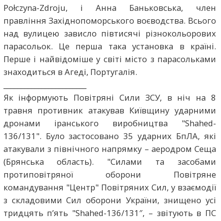
Połczyna-Zdroju, і Анна Баньковська, член
правління Західнопоморського воєводства. Всього
над вулицею зависло півтисячі різнокольорових
парасольок. Це перша така установка в країні.
Перше і найвідоміше у світі місто з парасольками
знаходиться в Агеді, Португалія.
________________________
Як інформують Повітряні Сили ЗСУ, в ніч на 8
травня противник атакував Київщину ударними
дронами іранського виробництва "Shahed-
136/131". Було застосовано 35 ударних БпЛА, які
атакували з північного напрямку – аеродром Сеща
(Брянська область). "Силами та засобами
протиповітряної оборони Повітряне
командування "Центр" Повітряних Сил, у взаємодії
з складовими Сил оборони України, знищено усі
тридцять п’ять "Shahed-136/131″, – звітують в ПС