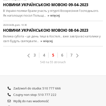
НОВИНИ УКРАЇНСЬКОЮ МОВОЮ 09-04-2023
В Україні поляки брали участь у літургії Воскресіння Господнього.
Як наголошує посол Польщі…
» więcej
2023-04-08, godz. 10:30
НОВИНИ УКРАЇНСЬКОЮ МОВОЮ 08-04-2023
Велика субота – це день тиші в Костелі... вже завтра всі католики у
світі будуть святкувати…
» więcej
3
4
5
6
7
543 na 55 stronach
Zadzwoń do studia: 510 777 666
Czujny non stop: 510 777 222
Wyślij do nas wiadomość