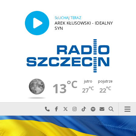
SŁUCHAJ TERAZ
AREK KŁUSOWSKI - IDEALNY
SYN
°C
jutro
pojutrze
13
°C
°C
27
22
Najlepiej po prostu do nas zadzwoń
Odwiedź nas na Facebook-u
Odwiedź nas na X
Odwiedź nas na Instagram-ie
Odwiedź nas na TikTok-u
Szukaj nas na Spotify
Wyślij do nas w
Szukaj