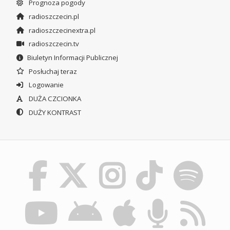
Prognoza pogody
radioszczecin.pl
radioszczecinextra.pl
radioszczecin.tv
Biuletyn Informacji Publicznej
Posłuchaj teraz
Logowanie
DUŻA CZCIONKA
DUŻY KONTRAST