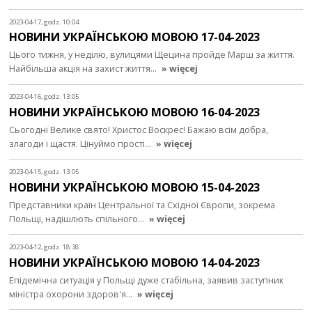
2023-04-17, godz. 10:04
НОВИНИ УКРАЇНСЬКОЮ МОВОЮ 17-04-2023
Цього тижня, у неділю, вулицями Щецина пройде Марш за життя.
Найбільша акція на захист життя…
» więcej
2023-04-16, godz. 13:05
НОВИНИ УКРАЇНСЬКОЮ МОВОЮ 16-04-2023
Сьогодні Велике свято! Христос Воскрес! Бажаю всім добра,
злагоди і щастя. Цінуймо прості…
» więcej
2023-04-15, godz. 13:05
НОВИНИ УКРАЇНСЬКОЮ МОВОЮ 15-04-2023
Представники країн Центральної та Східної Європи, зокрема
Польщі, надішлють спільного…
» więcej
2023-04-12, godz. 18:38
НОВИНИ УКРАЇНСЬКОЮ МОВОЮ 14-04-2023
Епідемічна ситуація у Польщі дуже стабільна, заявив заступник
міністра охорони здоров'я…
» więcej