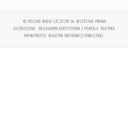
© POLSKIE RADIO SZCZECIN SA. WSZYSTKIE PRAWA
ZASTRZEŻONE.
REGULAMIN KORZYSTANIA Z PORTALU
POLITYKA
PRYWATNOŚCI
BIULETYN INFORMACJI PUBLICZNEJ