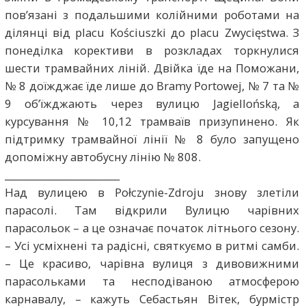
пов’язані з подальшими колійними роботами на
ділянці від placu Kościuszki до placu Zwycięstwa. З
понеділка корективи в розкладах торкнулися
шести трамвайних ліній. Двійка їде на Поможани,
№ 8 доїжджає їде лише до Bramy Portowej, № 7 та №
9 об’їжджають через вулицю Jagiellońską, а
курсування № 10,12 трамваїв призупинено. Як
підтримку трамвайної лінії № 8 було запущено
допоміжну автобусну лінію № 808.
________________________
Над вулицею в Połczynie-Zdroju знову злетіли
парасолі. Там відкрили Вулицю чарівних
парасольок – а це означає початок літнього сезону.
– Усі усміхнені та радісні, святкуємо в ритмі самби.
– Це красиво, чарівна вулиця з дивовижними
парасольками та несподіваною атмосферою
карнавалу, – кажуть Себастьян Вітек, бурмістр