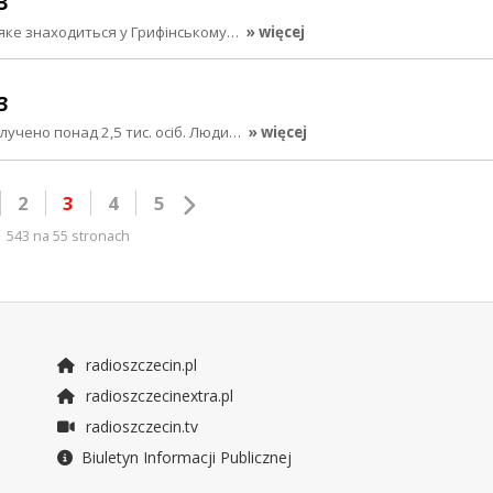
3
в, яке знаходиться у Грифінському…
» więcej
3
алучено понад 2,5 тис. осіб. Люди…
» więcej
2
3
4
5
543 na 55 stronach
radioszczecin.pl
radioszczecinextra.pl
radioszczecin.tv
Biuletyn Informacji Publicznej