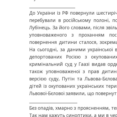
______________________
До України із РФ повернули шестиріч
перебували в російському полоні,
Лубінець. За його словами, після зві
уповноваженого з проханням пос
повернення дитини сталося, зокрема
На сьогодні, за даними української 
депортованих Росією з окуповани
кримінальний суд у Гаазі видав ор
також уповноваженої з прав дитини
версією суду, Путін та Львова-Бєлов
дітей із окупованих українських тери
Львової-Бєлової заявили, що повернуть
_______________________
Без опадів, хмарно з проясненням, т
Так нам кажуть синоптики, а ми в чер