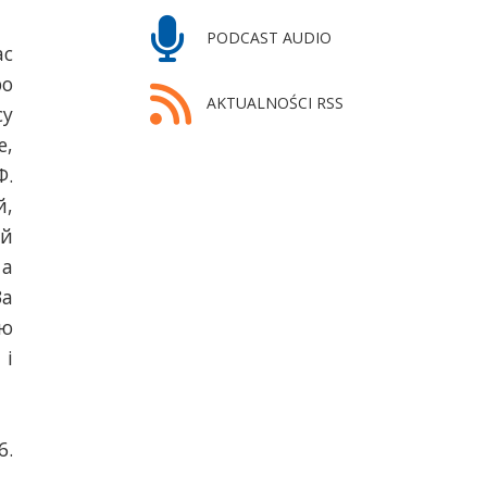
PODCAST AUDIO
ас
ро
AKTUALNOŚCI RSS
су
е,
Ф.
й,
ий
 а
За
ію
 і
6.