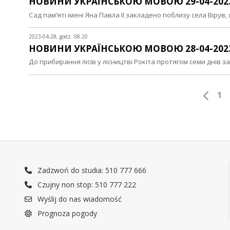
НОВИНИ УКРАЇНСЬКОЮ МОВОЮ 29-04-202
Сад пам’яті імені Яна Павла ІІ закладено поблизу села Віру
2023-04-28, godz. 08:20
НОВИНИ УКРАЇНСЬКОЮ МОВОЮ 28-04-202
До прибирання лісів у лісництві Рокіта протягом семи днів з
1
Zadzwoń do studia: 510 777 666
Czujny non stop: 510 777 222
Wyślij do nas wiadomość
Prognoza pogody