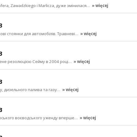
era, Zawadzkiego i Marlicza, дуже змінилася…
» więcej
3
ові стоянки для автомобілів. Травневі…
» więcej
3
лене резолюцією Сейму в 2004 році…
» więcej
3
ну, дизельного палива та газу…
» więcej
3
оморського воєводського уженду вперше…
» więcej