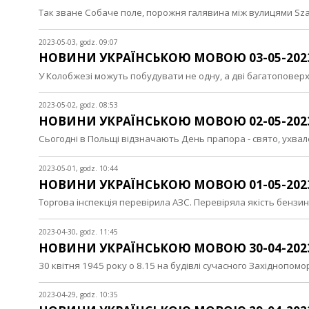
Так зване Собаче поле, порожня галявина між вулицями Szaf
2023-05-03, godz. 09:07
НОВИНИ УКРАЇНСЬКОЮ МОВОЮ 03-05-202
У Колобжезі можуть побудувати не одну, а дві багатоповерх
2023-05-02, godz. 08:53
НОВИНИ УКРАЇНСЬКОЮ МОВОЮ 02-05-202
Сьогодні в Польщі відзначають День прапора - свято, ухва
2023-05-01, godz. 10:44
НОВИНИ УКРАЇНСЬКОЮ МОВОЮ 01-05-202
Торгова інспекція перевірила АЗС. Перевіряла якість бензи
2023-04-30, godz. 11:45
НОВИНИ УКРАЇНСЬКОЮ МОВОЮ 30-04-202
30 квітня 1945 року о 8.15 на будівлі сучасного Західноп
2023-04-29, godz. 10:35