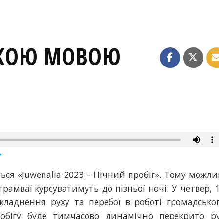
ЬКОЮ МОВОЮ
ся «Juwenalia 2023 – Нічний пробіг». Тому можли
трамваї курсуватимуть до пізньої ночі. У четвер, 
складнення руху та перебої в роботі громадсько
обігу буде тимчасово динамічно перекрито р