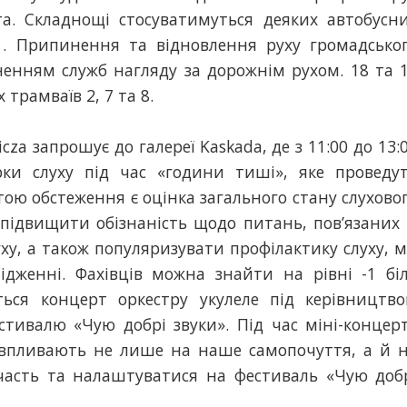
а. Складнощі стосуватимуться деяких автобусн
531. Припинення та відновлення руху громадсько
ненням служб нагляду за дорожнім рухом. 18 та 
трамваїв 2, 7 та 8.
cza запрошує до галереї Kaskada, де з 11:00 до 13:
рки слуху під час «години тиші», яке проведу
тою обстеження є оцінка загального стану слухово
підвищити обізнаність щодо питань, пов’язаних 
ху, а також популяризувати профілактику слуху, 
ідженні. Фахівців можна знайти на рівні -1 бі
еться концерт оркестру укулеле під керівництв
тивалю «Чую добрі звуки». Під час міні-концер
 впливають не лише на наше самопочуття, а й 
часть та налаштуватися на фестиваль «Чую доб