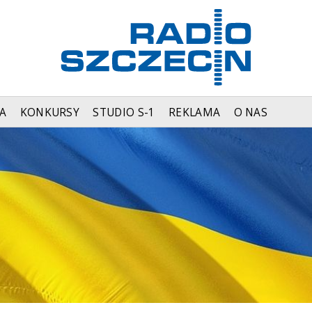
A
KONKURSY
STUDIO S-1
REKLAMA
O NAS