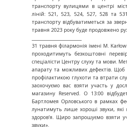
транспорту вулицями в центрі міст
ліній: 521, 523, 524, 527, 528 та 
транспорту відбуватиметься за звер
травня 2023 року буде продовжено рух 
______________________
31 травня філармонія імені M. Karłowi
проходитимуть безкоштовні переві
спеціалісти Центру слуху та мови. Ме
апарату та можливих дефектів. Щоб 
профілактикою глухоти та втрати слу
заохочуємо вас взяти участь у досл
магазину Reserved. О 13:00 відбуд
Бартломея Орловського в рамках фес
лунатимуть лише хороші звуки, які
здоров’я. Щиро запрошуємо взяти у
звуки».