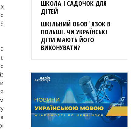
ШКОЛА І САДОЧОК ДЛЯ
их
ДІТЕЙ
го
ШКІЛЬНИЙ ОБОВ`ЯЗОК В
19
ПОЛЬШІ. ЧИ УКРАЇНСЬКІ
ДІТИ МАЮТЬ ЙОГО
ВИКОНУВАТИ?
00
ть
го
із
ми
ля
ом
ту
на
рі