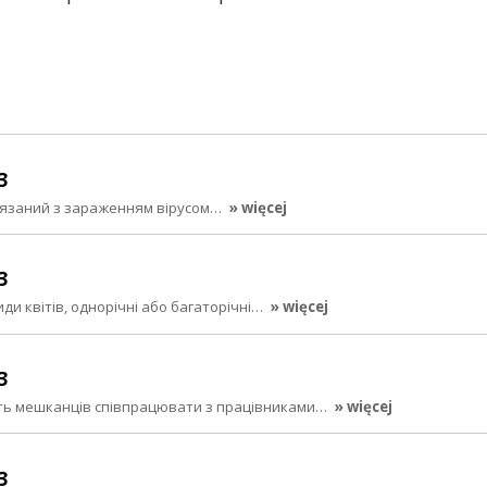
3
в’язаний з зараженням вірусом…
» więcej
3
иди квітів, однорічні або багаторічні…
» więcej
3
сять мешканців співпрацювати з працівниками…
» więcej
3