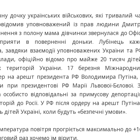
ну дочку українських військових, які тривалий ч
 повідомив уповноважений із прав людини Дмит
льнення з полону мама дівчинки звернулася до Офі
прияти в поверненні доньки. Лубінець каж
, завдяки взаємодії уповноважених України та Р
влади, офіційно відомо про майже 20 тисяч діте
х територій України. 17 березня Міжнародн
дер на арешт президента РФ Володимира Путіна,
 при президентові РФ Марії Львової-Бєлової. 
а особисто відповідальні за примусову депортац
торій до Росії. У РФ після ордеру на арешт Путіна
 дітей Україні, коли будуть «безпечні умови».
емпература повітря прогріється максимально до +1
говий раз хочемо їм вірити.