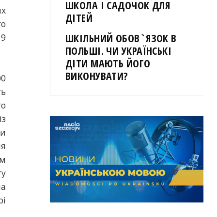
ШКОЛА І САДОЧОК ДЛЯ
их
ДІТЕЙ
го
ШКІЛЬНИЙ ОБОВ`ЯЗОК В
19
ПОЛЬШІ. ЧИ УКРАЇНСЬКІ
ДІТИ МАЮТЬ ЙОГО
ВИКОНУВАТИ?
00
ть
го
із
ми
ля
ом
ту
на
рі