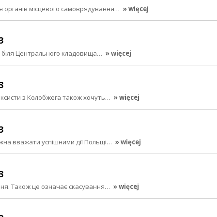
для органів місцевого самоврядування…
» więcej
3
ді біля Центрального кладовища…
» więcej
3
таксисти з Колобжега також хочуть…
» więcej
3
можна вважати успішними дії Польщі…
» więcej
3
рвня. Також це означає скасування…
» więcej