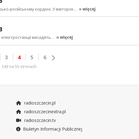
3
ько-російському кордоні. У вівторок…
» więcej
3
ики електростанції висадять…
» więcej
3
4
5
6
543 na 55 stronach
radioszczecin.pl
radioszczecinextra.pl
radioszczecin.tv
Biuletyn Informacji Publicznej