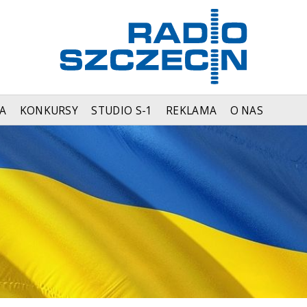
A
KONKURSY
STUDIO S-1
REKLAMA
O NAS