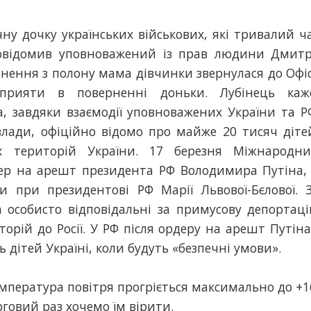
ну дочку українських військових, які тривалий ч
 повідомив уповноважений із прав людини Дмит
льнення з полону мама дівчинки звернулася до Офі
прияти в поверненні доньки. Лубінець каж
, завдяки взаємодії уповноважених України та Р
влади, офіційно відомо про майже 20 тисяч діте
х територій України. 17 березня Міжнародн
дер на арешт президента РФ Володимира Путіна,
 при президентові РФ Марії Львової-Бєлової. 
а особисто відповідальні за примусову депортац
торій до Росії. У РФ після ордеру на арешт Путіна
 дітей Україні, коли будуть «безпечні умови».
емпература повітря прогріється максимально до +1
говий раз хочемо їм вірити.