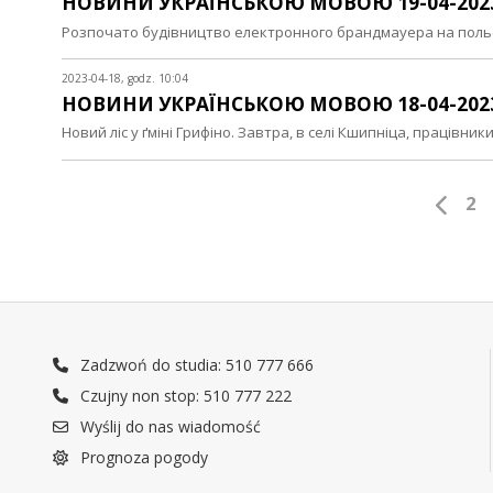
НОВИНИ УКРАЇНСЬКОЮ МОВОЮ 19-04-202
Розпочато будівництво електронного брандмауера на польс
2023-04-18, godz. 10:04
НОВИНИ УКРАЇНСЬКОЮ МОВОЮ 18-04-202
Новий ліс у ґміні Грифіно. Завтра, в селі Кшипніца, працівн
2
Zadzwoń do studia: 510 777 666
Czujny non stop: 510 777 222
Wyślij do nas wiadomość
Prognoza pogody