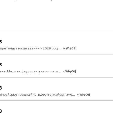
3
 претендує на це звання у 2029 році…
» więcej
3
ання. Мешканці курорту проти плати…
» więcej
3
віноуйсьце традиційно, вдесяте, майорітиме…
» więcej
3