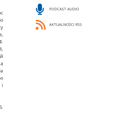
PODCAST AUDIO
ас
ро
AKTUALNOŚCI RSS
су
е,
Ф.
й,
ий
 а
За
ію
 і
6.