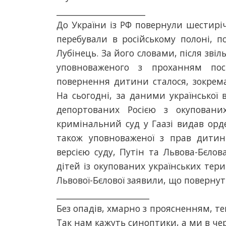
______________________
До України із РФ повернули шестиріч
перебували в російському полоні,
Лубінець. За його словами, після зві
уповноваженого з проханням пос
повернення дитини сталося, зокрема
На сьогодні, за даними української 
депортованих Росією з окуповани
кримінальний суд у Гаазі видав ор
також уповноваженої з прав дитини
версією суду, Путін та Львова-Бєлов
дітей із окупованих українських тери
Львової-Бєлової заявили, що повернуть
_______________________
Без опадів, хмарно з проясненням, т
Так нам кажуть синоптики, а ми в чер