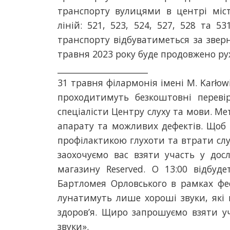
транспорту вулицями в центрі міст
ліній: 521, 523, 524, 527, 528 та 
транспорту відбуватиметься за звер
травня 2023 року буде продовжено рух 
______________________
31 травня філармонія імені M. Karłowi
проходитимуть безкоштовні переві
спеціалісти Центру слуху та мови. Ме
апарату та можливих дефектів. Щоб 
профілактикою глухоти та втрати слу
заохочуємо вас взяти участь у досл
магазину Reserved. О 13:00 відбуд
Бартломея Орловського в рамках фес
лунатимуть лише хороші звуки, які
здоров’я. Щиро запрошуємо взяти у
звуки».