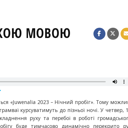
ЬКОЮ МОВОЮ
ся «Juwenalia 2023 – Нічний пробіг». Тому можли
трамваї курсуватимуть до пізньої ночі. У четвер, 
складнення руху та перебої в роботі громадсько
обігу буде тимчасово динамічно перекрито р