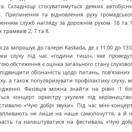
а. Складнощі стосуватимуться деяких автобусн
531. Припинення та відновлення руху громадсько
ненням служб нагляду за дорожнім рухом. 18 та 
трамваїв 2, 7 та 8.
cza запрошує до галереї Kaskada, де з 11:00 до 13:
рки слуху під час «години тиші», яке проведу
тою обстеження є оцінка загального стану слухово
підвищити обізнаність щодо питань, пов’язаних 
ху, а також популяризувати профілактику слуху, 
ідженні. Фахівців можна знайти на рівні -1 бі
еться концерт оркестру укулеле під керівництв
тивалю «Чую добрі звуки». Під час міні-концер
 впливають не лише на наше самопочуття, а й 
часть та налаштуватися на фестиваль «Чую доб