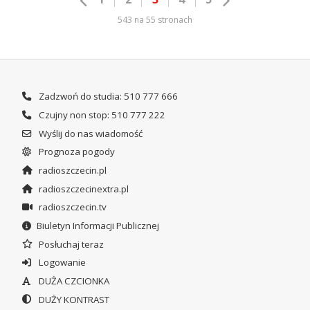
543 na 55 stronach
Zadzwoń do studia: 510 777 666
Czujny non stop: 510 777 222
Wyślij do nas wiadomość
Prognoza pogody
radioszczecin.pl
radioszczecinextra.pl
radioszczecin.tv
Biuletyn Informacji Publicznej
Posłuchaj teraz
Logowanie
DUŻA CZCIONKA
DUŻY KONTRAST