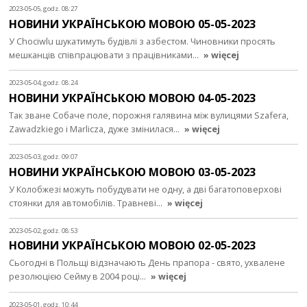
2023-05-05, godz. 08:27
НОВИНИ УКРАЇНСЬКОЮ МОВОЮ 05-05-2023
У Chociwlu шукатимуть будівлі з азбестом. Чиновники просять
мешканців співпрацювати з працівниками…
» więcej
2023-05-04, godz. 08:24
НОВИНИ УКРАЇНСЬКОЮ МОВОЮ 04-05-2023
Так зване Собаче поле, порожня галявина між вулицями Szafera,
Zawadzkiego i Marlicza, дуже змінилася…
» więcej
2023-05-03, godz. 09:07
НОВИНИ УКРАЇНСЬКОЮ МОВОЮ 03-05-2023
У Колобжезі можуть побудувати не одну, а дві багатоповерхові
стоянки для автомобілів. Травневі…
» więcej
2023-05-02, godz. 08:53
НОВИНИ УКРАЇНСЬКОЮ МОВОЮ 02-05-2023
Сьогодні в Польщі відзначають День прапора - свято, ухвалене
резолюцією Сейму в 2004 році…
» więcej
2023-05-01, godz. 10:44