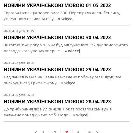
НОВИНИ УКРАЇНСЬКОЮ МОВОЮ 01-05-2023
Торгова інспекція перевірила АЗС. Перевіряла якість бензину,
дизельного палива та газу…
» więcej
2023-04-30, godz. 11:45
НОВИНИ УКРАЇНСЬКОЮ МОВОЮ 30-04-2023
30 квітня 1945 року о 8.15 на будівлі сучасного Західнопоморського
воєводського уженду вперше…
» więcej
2023-04-29, godz. 10:35
НОВИНИ УКРАЇНСЬКОЮ МОВОЮ 29-04-2023
Сад пам’яті імені Яна Павла ІІ закладено поблизу села Вірув, яке
знаходиться у Грифінському…
» więcej
2023-04-28, godz. 08:20
НОВИНИ УКРАЇНСЬКОЮ МОВОЮ 28-04-2023
До прибирання лісів у лісництві Рокіта протягом семи днів
залучено понад 2,5 тис. осіб. Люди…
» więcej
1
2
3
4
5