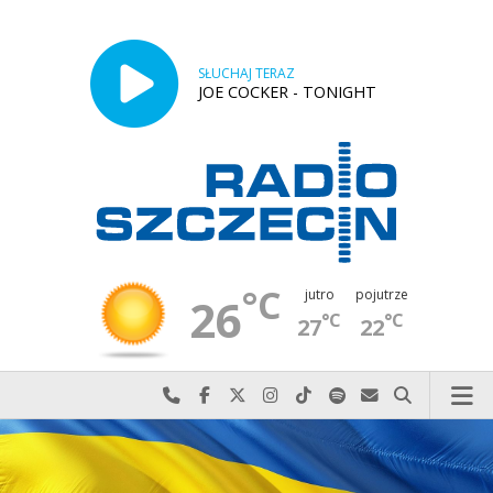
SŁUCHAJ TERAZ
JOE COCKER - TONIGHT
°C
jutro
pojutrze
26
°C
°C
27
22
Najlepiej po prostu do nas zadzwoń
Odwiedź nas na Facebook-u
Odwiedź nas na X
Odwiedź nas na Instagram-ie
Odwiedź nas na TikTok-u
Szukaj nas na Spotify
Wyślij do nas w
Szukaj