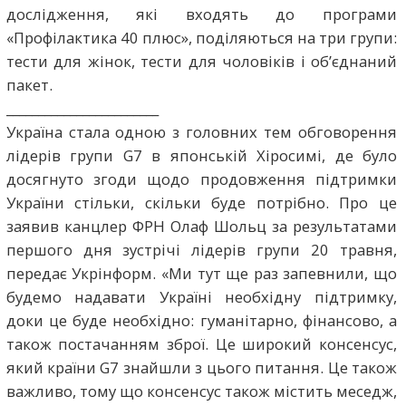
дослідження, які входять до програми
«Профілактика 40 плюс», поділяються на три групи:
тести для жінок, тести для чоловіків і об’єднаний
пакет.
________________________
Україна стала одною з головних тем обговорення
лідерів групи G7 в японській Хіросимі, де було
досягнуто згоди щодо продовження підтримки
України стільки, скільки буде потрібно. Про це
заявив канцлер ФРН Олаф Шольц за результатами
першого дня зустрічі лідерів групи 20 травня,
передає Укрінформ. «Ми тут ще раз запевнили, що
будемо надавати Україні необхідну підтримку,
доки це буде необхідно: гуманітарно, фінансово, а
також постачанням зброї. Це широкий консенсус,
який країни G7 знайшли з цього питання. Це також
важливо, тому що консенсус також містить меседж,