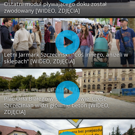
Ostatni moduł pływającego doku został
zwodowany [WIDEO, ZDJĘCIA]
Letni Jarmark Szczeciński. "Coś innego, aniżeli w
sklepach" [WIDEO, ZDJĘCIA]
Plac Orła Białego w przebudowie. Część
Szczecinian widzi głównie beton [WIDEO,
ZDJĘCIA]