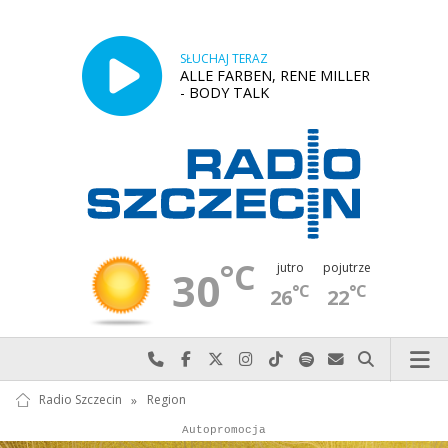
SŁUCHAJ TERAZ
ALLE FARBEN, RENE MILLER
- BODY TALK
°C
jutro
pojutrze
30
°C
°C
26
22
Najlepiej po prostu do nas zadzwoń
Odwiedź nas na Facebook-u
Odwiedź nas na X
Odwiedź nas na Instagram-ie
Odwiedź nas na TikTok-u
Szukaj nas na Spotify
Wyślij do nas w
Szukaj
Radio Szczecin
»
Region
Autopromocja
Reklama