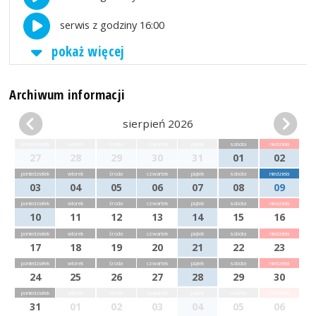
serwis z godziny 16:00
pokaż więcej
Archiwum informacji
sierpień 2026
poniedziałek
wtorek
środa
czwartek
piątek
sobota
niedziela
27
28
29
30
31
01
02
poniedziałek
wtorek
środa
czwartek
piątek
sobota
niedziela
03
04
05
06
07
08
09
poniedziałek
wtorek
środa
czwartek
piątek
sobota
niedziela
10
11
12
13
14
15
16
poniedziałek
wtorek
środa
czwartek
piątek
sobota
niedziela
17
18
19
20
21
22
23
poniedziałek
wtorek
środa
czwartek
piątek
sobota
niedziela
24
25
26
27
28
29
30
poniedziałek
wtorek
środa
czwartek
piątek
sobota
niedziela
31
01
02
03
04
05
06