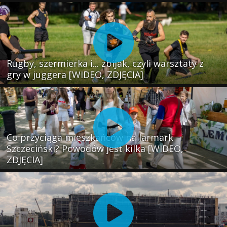
Rugby, szermierka i... zbijak, czyli warsztaty z
gry w juggera [WIDEO, ZDJĘCIA]
Co przyciąga mieszkańców na Jarmark
Szczeciński? Powodów jest kilka [WIDEO,
ZDJĘCIA]