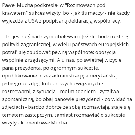
Paweł Mucha podkreślał w "Rozmowach pod
Każdy, kto jest choć odrobinę rozgarnięty, zanim
krawatem" sukces wizyty, bo - jak tłumaczył - nie każdy
skomentuje zdjęcie, wejdzie na twitter'owy profil
prezydenta USA i zobaczy, że zawsze goście stoją
wyjeżdża z USA z podpisaną deklaracją współpracy.
za biurkiem, a prezydent siedzi w fotelu - dotyczy
to nawet kobiet.
- To jest coś nad czym ubolewam. Jeżeli chodzi o sferę
Więc lepiej się nie ośmieszać, tylko podpierać
polityki zagranicznej, w wielu państwach europejskich
faktami.
potrafi się zbudować pewną wspólnotę: opozycja
Jan Nowak
2018-09-20, godz. 10:11
wspólnie z rządzącymi. A u nas, po świetnej wizycie
Macie rację - burza w szklance wody.
pana prezydenta, po ogromnym sukcesie,
Po prostu Tramp z szacunkiem i powagą traktuje
opublikowanie przez administrację amerykańską
poważnych partnerów.
jednego ze zdjęć kuluarowych związanych z
Reszta służby stoi
rozmowami, z sytuacją - moim zdaniem - życzliwą i
A.O.
2018-09-20, godz. 10:57
spontaniczną, bo obaj panowie prezydenci - co widać na
zdjęciach - bardzo dobrze ze sobą rozmawiają, staje się
Zawsze przy podpisywaniu porozumień goście
stoją? Nie jest to prawdą. Znalazłam dzięki google.
tematem zastępczym, zamiast rozmawiać o sukcesie
https://www.zeit.de/politik/ausland/2018-06/usa-
wizyty - komentował Mucha.
nordkorea-gipfelerklaerung-donald-trump-kim-
jong-un