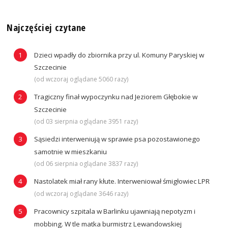
Najczęściej czytane
Dzieci wpadły do zbiornika przy ul. Komuny Paryskiej w
Szczecinie
(od wczoraj oglądane 5060 razy)
Tragiczny finał wypoczynku nad Jeziorem Głębokie w
Szczecinie
(od 03 sierpnia oglądane 3951 razy)
Sąsiedzi interweniują w sprawie psa pozostawionego
samotnie w mieszkaniu
(od 06 sierpnia oglądane 3837 razy)
Nastolatek miał rany kłute. Interweniował śmigłowiec LPR
(od wczoraj oglądane 3646 razy)
Pracownicy szpitala w Barlinku ujawniają nepotyzm i
mobbing. W tle matka burmistrz Lewandowskiej