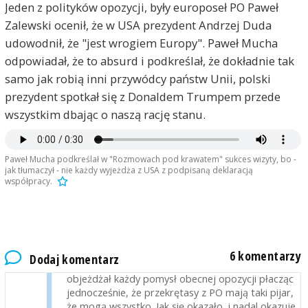
Jeden z polityków opozycji, były europoseł PO Paweł
RaF
2018-09-20, godz. 14:15
Zalewski ocenił, że w USA prezydent Andrzej Duda
brawo maliniak...
udowodnił, że "jest wrogiem Europy". Paweł Mucha
odpowiadał, że to absurd i podkreślał, że dokładnie tak
PrawdziwyPolak
2018-09-20, godz. 15:20
samo jak robią inni przywódcy państw Unii, polski
Radio PISzczecin broni Maliniaka jak tylko może.
prezydent spotkał się z Donaldem Trumpem przede
Fakt pozostaje faktem - gość zachowuje się
wszystkim dbając o naszą rację stanu.
obciachowo i przynosi wstyd Polsce i prawdziwym
Polakom. Ale jednocześnie tak niskim poziomem
idealnie reprezentuje poziom tych, którzy go
wybrali.
Paweł Mucha podkreślał w "Rozmowach pod krawatem" sukces wizyty, bo -
jak tłumaczył - nie każdy wyjeżdża z USA z podpisaną deklaracją
współpracy.
Gorszy Gen
2018-09-21, godz. 09:51
p.Mucha ubolewa, że w wielu państwach
europejskich potrafi się zbudować pewną
wspólnotę: opozycja wspólnie z rządzącymi.
Szkoda, że ma tak krótką pamięć, bo całkiem
6 komentarzy
Dodaj komentarz
niedawno, przez wiele lat, to PIS opluwał i
objeżdżał każdy pomysł obecnej opozycji płacząc
jednocześnie, że przekrętasy z PO mają taki pijar,
że mogą wszystko. Jak się okazało, i nadal okazuje,