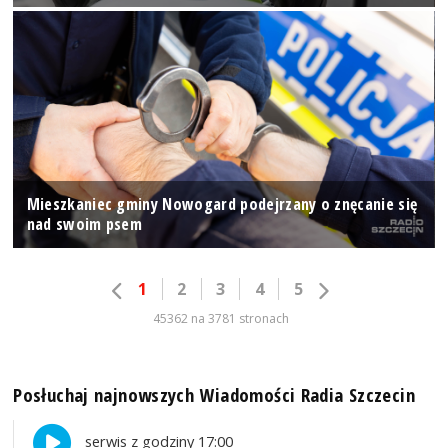
Mieszkaniec gminy Nowogard podejrzany o znęcanie się
nad swoim psem
1
2
3
4
5
45362 na 3781 stronach
Posłuchaj najnowszych Wiadomości Radia Szczecin
serwis z godziny 17:00