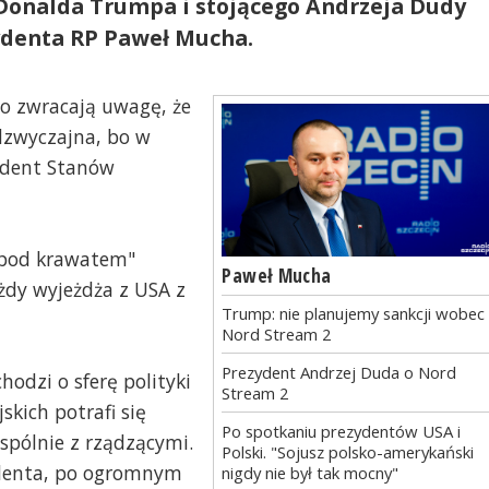
o Donalda Trumpa i stojącego Andrzeja Dudy
zydenta RP Paweł Mucha.
go zwracają uwagę, że
adzwyczajna, bo w
ydent Stanów
 pod krawatem"
Paweł Mucha
ażdy wyjeżdża z USA z
Trump: nie planujemy sankcji wobec
Nord Stream 2
Prezydent Andrzej Duda o Nord
hodzi o sferę polityki
Stream 2
kich potrafi się
Po spotkaniu prezydentów USA i
pólnie z rządzącymi.
Polski. "Sojusz polsko-amerykański
ydenta, po ogromnym
nigdy nie był tak mocny"