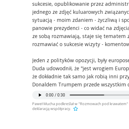
sukcesie, opublikowanie przez administ
Każdy, kto jest choć odrobinę roz
profil prezydenta USA i zobaczy, 
jednego ze zdjęć kuluarowych związany
- dotyczy to nawet kobiet.
sytuacją - moim zdaniem - życzliwą i sp
Więc lepiej się nie ośmieszać, tyl
panowie prezydenci - co widać na zdjęci
ze sobą rozmawiają, staje się tematem
Jan Nowak
2018-09-20, godz. 10:11
rozmawiać o sukcesie wizyty - komento
Macie rację - burza w szklance wo
Po prostu Tramp z szacunkiem i 
Reszta służby stoi
Jeden z polityków opozycji, były europos
Duda udowodnił, że "jest wrogiem Europy
A.O.
2018-09-20, godz. 10:57
że dokładnie tak samo jak robią inni prz
Zawsze przy podpisywaniu porozum
Donaldem Trumpem przede wszystkim db
https://www.zeit.de/politik/aus
kim-jong-un
Paweł Mucha podkreślał w "Rozmowach pod krawatem" suk
RaF
2018-09-20, godz. 14:15
deklaracją współpracy.
brawo maliniak...
PrawdziwyPolak
2018-09-20, godz. 15