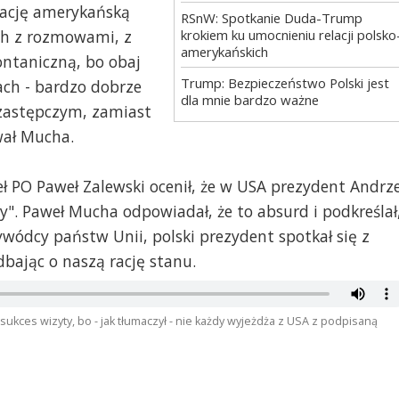
rację amerykańską
garnięty, zanim skomentuje zdjęcie, wejdzie na twitter'owy
RSnW: Spotkanie Duda-Trump
że zawsze goście stoją za biurkiem, a prezydent siedzi w fotel
krokiem ku umocnieniu relacji polsko
ch z rozmowami, z
amerykańskich
ontaniczną, bo obaj
ko podpierać faktami.
Trump: Bezpieczeństwo Polski jest
ach - bardzo dobrze
dla mnie bardzo ważne
 zastępczym, zamiast
wał Mucha.
dy.
powagą traktuje poważnych partnerów.
eł PO Paweł Zalewski ocenił, że w USA prezydent Andrze
". Paweł Mucha odpowiadał, że to absurd i podkreślał
ywódcy państw Unii, polski prezydent spotkał się z
ień goście stoją? Nie jest to prawdą. Znalazłam dzięki googl
ając o naszą rację stanu.
land/2018-06/usa-nordkorea-gipfelerklaerung-donald-trump-
ces wizyty, bo - jak tłumaczył - nie każdy wyjeżdża z USA z podpisaną
:20