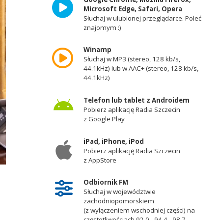
Microsoft Edge, Safari, Opera
Słuchaj w ulubionej przeglądarce. Poleć
znajomym :)
Winamp
Słuchaj w MP3 (stereo, 128 kb/s,
44.1kHz) lub w AAC+ (stereo, 128 kb/s,
44.1kHz)
Telefon lub tablet z Androidem
Pobierz aplikację Radia Szczecin
z Google Play
iPad, iPhone, iPod
Pobierz aplikację Radia Szczecin
z AppStore
Odbiornik FM
Słuchaj w województwie
zachodniopomorskiem
(z wyłączeniem wschodniej części) na
częstotliwościach 92,0 - 94,4 - 98,7 -