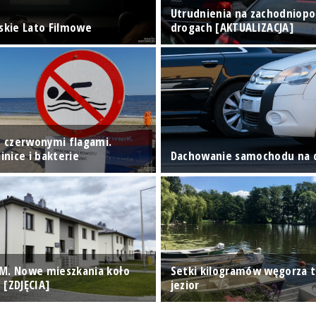
Utrudnienia na zachodniop
ńskie Lato Filmowe
drogach [AKTUALIZACJA]
 z czerwonymi flagami.
nice i bakterie
Dachowanie samochodu na 
M. Nowe mieszkania koło
Setki kilogramów węgorza t
 [ZDJĘCIA]
jezior