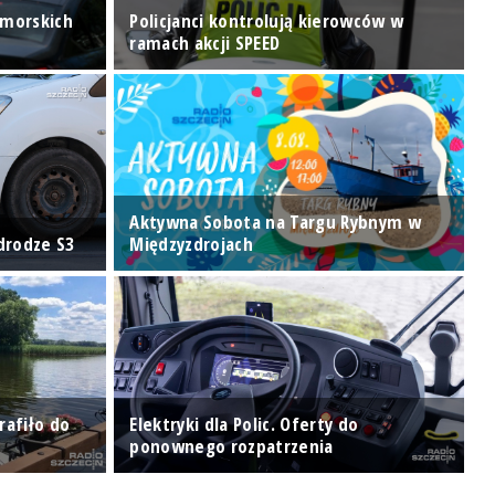
omorskich
Policjanci kontrolują kierowców w
ramach akcji SPEED
R
P
Aktywna Sobota na Targu Rybnym w
p
drodze S3
Międzyzdrojach
W
rafiło do
Elektryki dla Polic. Oferty do
N
ponownego rozpatrzenia
e