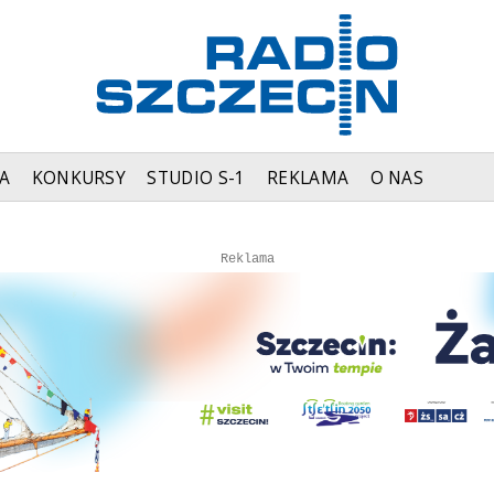
A
KONKURSY
STUDIO S-1
REKLAMA
O NAS
Autopromocja
Reklama