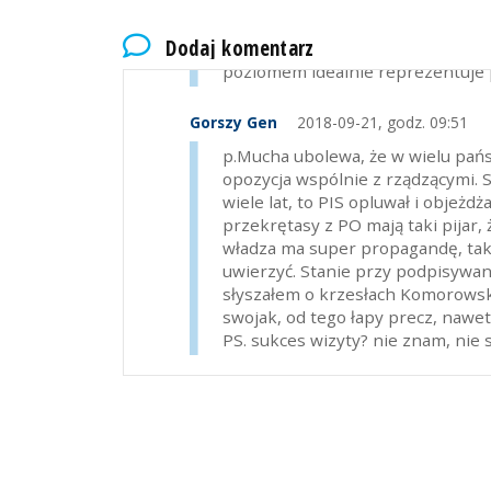
Radio PISzczecin broni Maliniaka 
Dodaj komentarz
obciachowo i przynosi wstyd Pols
poziomem idealnie reprezentuje p
Gorszy Gen
2018-09-21, godz. 09:51
p.Mucha ubolewa, że w wielu pań
opozycja wspólnie z rządzącymi. 
wiele lat, to PIS opluwał i objeżd
przekrętasy z PO mają taki pijar, 
władza ma super propagandę, tak 
uwierzyć. Stanie przy podpisywan
słyszałem o krzesłach Komorowskie
swojak, od tego łapy precz, nawe
PS. sukces wizyty? nie znam, nie 