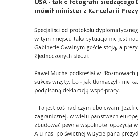
USA - tak o fotografii siedząceg
mówił minister z Kancelarii Pre
Specjaliści od protokołu dyplomatyczne
w tym miejscu taka sytuacja nie jest n
Gabinecie Owalnym goście stoją, a prez
Zjednoczonych siedzi.
Paweł Mucha podkreślał w "Rozmowach
sukces wizyty, bo - jak tłumaczył - nie k
podpisaną deklaracją współpracy.
- To jest coś nad czym ubolewam. Jeżeli c
zagranicznej, w wielu państwach europejs
zbudować pewną wspólnotę: opozycja ws
A u nas, po świetnej wizycie pana prez
Stetinensis
2018-09-20, godz. 09:46