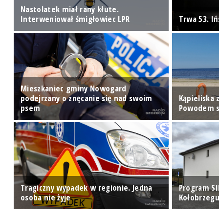
Nastolatek miał rany kłute.
Interweniował śmigłowiec LPR
Trwa 53. I
Mieszkaniec gminy Nowogard
podejrzany o znęcanie się nad swoim
Kąpieliska
A]
psem
Powodem si
Tragiczny wypadek w regionie. Jedna
Program SI
osoba nie żyje
Kołobrzegu