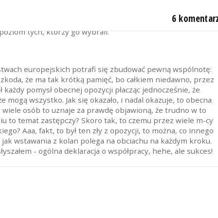
jak tylko może. Fakt pozostaje faktem - gość zachowuje się
6 komentar
ce i prawdziwym Polakom. Ale jednocześnie tak niskim
oziom tych, którzy go wybrali.
stwach europejskich potrafi się zbudować pewną wspólnotę:
Szkoda, że ma tak krótką pamięć, bo całkiem niedawno, przez
żał każdy pomysł obecnej opozycji płacząc jednocześnie, że
że mogą wszystko. Jak się okazało, i nadal okazuje, to obecna
wiele osób to uznaje za prawdę objawioną, że trudno w to
iu to temat zastępczy? Skoro tak, to czemu przez wiele m-cy
go? Aaa, fakt, to był ten zły z opozycji, to można, co innego
t jak wstawania z kolan polega na obciachu na każdym kroku.
słyszałem - ogólna deklaracja o współpracy, hehe, ale sukces!