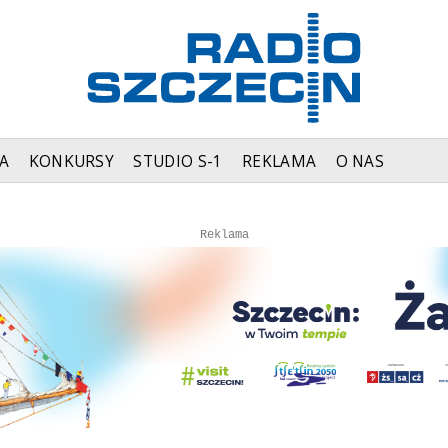
A
KONKURSY
STUDIO S-1
REKLAMA
O NAS
Autopromocja
Autopromocja
Reklama