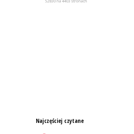
52830 na 4403 stronach
n
Najczęściej czytane