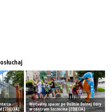
osłuchaj
ntarza
Wirtualny spacer po Dolinie Dolnej Odry
K
d [ZDJĘCIA]
w centrum Szczecina [ZDJĘCIA]
P