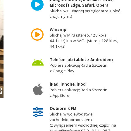
Microsoft Edge, Safari, Opera
Słuchaj w ulubionej przeglądarce. Poleć
znajomym :)
Winamp
Słuchaj w MP3 (stereo, 128 kb/s,
44.1kHz) lub w AAC+ (stereo, 128 kb/s,
44.1kHz)
Telefon lub tablet z Androidem
Pobierz aplikację Radia Szczecin
z Google Play
iPad, iPhone, iPod
Pobierz aplikację Radia Szczecin
z AppStore
Odbiornik FM
Słuchaj w województwie
zachodniopomorskiem
(z wyłączeniem wschodniej części) na
częstotliwościach 92,0 - 94,4 - 98,7 -