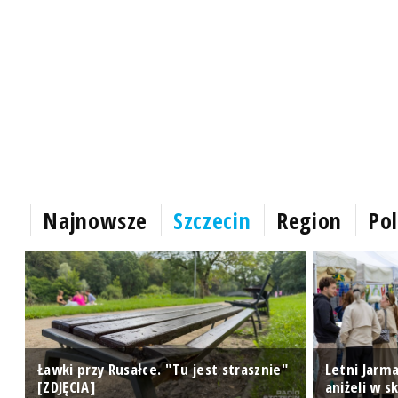
Najnowsze
Szczecin
Region
Pol
Ławki przy Rusałce. "Tu jest strasznie"
Letni Jarma
[ZDJĘCIA]
aniżeli w s