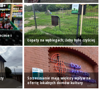
cinie i
P
Łopaty na wybiegach, żeby było czyściej
K
zy
Szczecinianie mają większy wpływ na
N
ofertę lokalnych domów kultury
z