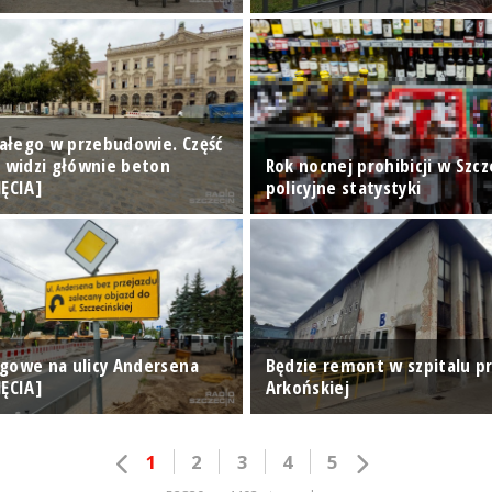
Białego w przebudowie. Część
n widzi głównie beton
Rok nocnej prohibicji w Szcze
JĘCIA]
policyjne statystyki
gowe na ulicy Andersena
Będzie remont w szpitalu pr
JĘCIA]
Arkońskiej
1
2
3
4
5