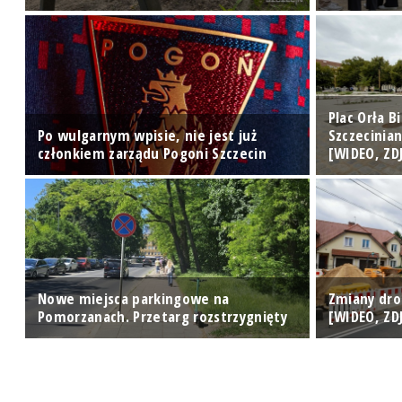
Plac Orła 
e"
Po wulgarnym wpisie, nie jest już
Szczecinia
członkiem zarządu Pogoni Szczecin
[WIDEO, ZD
ę
Nowe miejsca parkingowe na
Zmiany dro
Pomorzanach. Przetarg rozstrzygnięty
[WIDEO, ZD