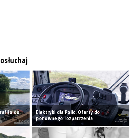
osłuchaj
rafiło do
Elektryki dla Polic. Oferty do
W
ponownego rozpatrzenia
z