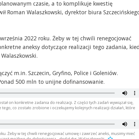
 planowanym czasie, a to komplikuje kwestię
wił Roman Walaszkowski, dyrektor biura Szczecińskieg
ześnia 2022 roku. Żeby w tej chwili renegocjować
kretne aneksy dotyczące realizacji tego zadania, kie
. Walaszkowski.
zyć m.in. Szczecin, Gryfino, Police i Goleniów.
. Ponad 500 mln to unijne dofinansowanie.
stał on konkretne zadania do realizacji. Z części tych zadań wywiązał się,
tego, co zostało zrobione i oczekujemy kolejnych realizacji działań, które
ku. Żeby w tej chwili renegocjować umowę i zawrzeć aneks, musimy mieć
dy jest możliwe do dokończenia - dodał dyr. Walaszkowski.