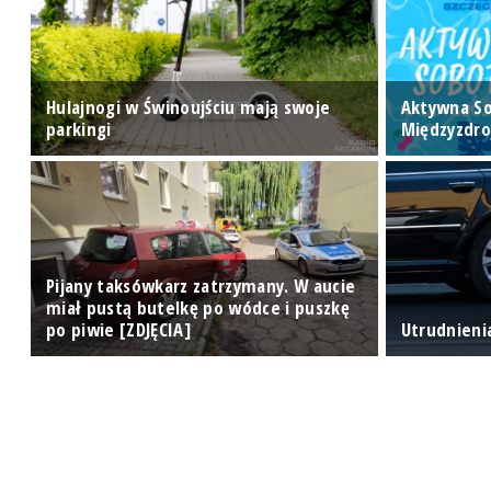
Hulajnogi w Świnoujściu mają swoje
Aktywna S
ej
parkingi
Międzyzdro
Pijany taksówkarz zatrzymany. W aucie
miał pustą butelkę po wódce i puszkę
po piwie [ZDJĘCIA]
Utrudnieni