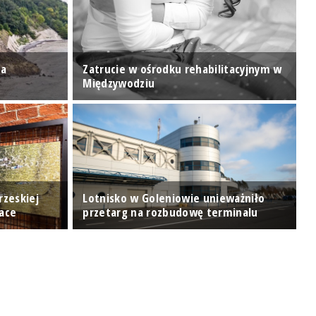
za
Zatrucie w ośrodku rehabilitacyjnym w
J
Międzywodziu
u
rzeskiej
Lotnisko w Goleniowie unieważniło
"
Race
przetarg na rozbudowę terminalu
k