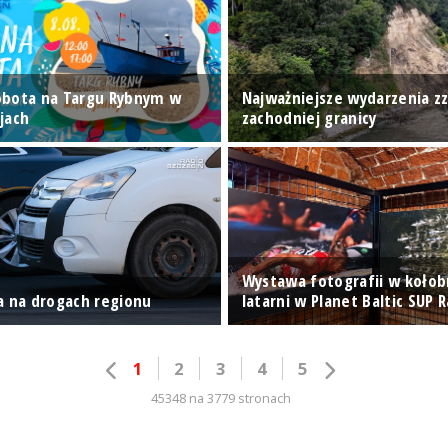
obota na Targu Rybnym w
Najważniejsze wydarzenia z
jach
zachodniej granicy
Wystawa fotografii w kołob
a na drogach regionu
latarni w Planet Baltic SUP 
1
2
3
4
5
45348 na 3779 stronach