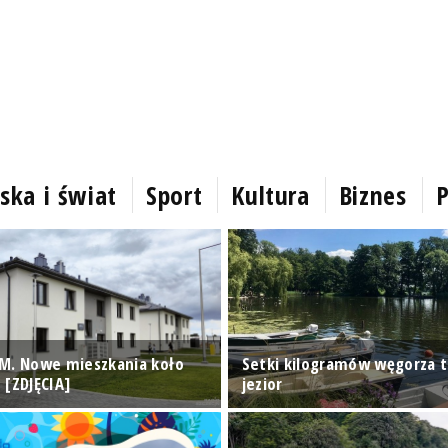
ska i świat
Sport
Kultura
Biznes
P
M. Nowe mieszkania koło
Setki kilogramów węgorza t
 [ZDJĘCIA]
jezior