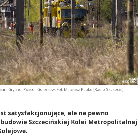
cin, Gryfino, Police i Goleniów. Fot. Mateusz Papke [Radio Szczecin]
t satysfakcjonujące, ale na pewno
 budowie Szczecińskiej Kolei Metropolitalnej
Kolejowe.