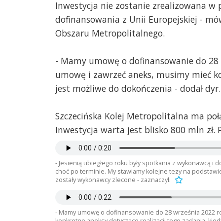
Inwestycja nie zostanie zrealizowana w
dofinansowania z Unii Europejskiej - mó
Obszaru Metropolitalnego.
- Mamy umowę o dofinansowanie do 28 wr
umowę i zawrzeć aneks, musimy mieć kon
jest możliwe do dokończenia - dodał dyr
Szczecińska Kolej Metropolitalna ma połąc
Inwestycja warta jest blisko 800 mln zł
- Jesienią ubiegłego roku były spotkania z wykonawcą i do
choć po terminie. My stawiamy kolejne tezy na podstawie 
zostały wykonawcy zlecone - zaznaczył.
- Mamy umowę o dofinansowanie do 28 września 2022 ro
konkretne aneksy dotyczące realizacji tego zadania, kie