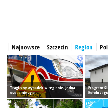
Najnowsze
Szczecin
Region
Pol
ry
Tragiczny wypadek w regionie. Jedna
Program SI
osoba nie żyje
Kołobrzegu