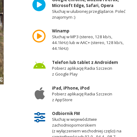
Microsoft Edge, Safari, Opera
Słuchaj w ulubionej przeglądarce. Poleć
znajomym :)
Winamp
Słuchaj w MP3 (stereo, 128 kb/s,
44.1kHz) lub w AAC+ (stereo, 128 kb/s,
44.1kHz)
Telefon lub tablet z Androidem
Pobierz aplikację Radia Szczecin
z Google Play
iPad, iPhone, iPod
Pobierz aplikację Radia Szczecin
z AppStore
Odbiornik FM
Słuchaj w województwie
zachodniopomorskiem
(z wyłączeniem wschodniej części) na
częstotliwościach 92,0 - 94,4 - 98,7 -