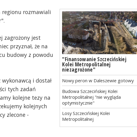
a regionu rozmawiali
".
j zagrożony jest
niec przyznał, że na
lacu budowy z powodu
"Finansowanie Szczecińskiej
Kolei Metropolitalnej
niezagrożone"
 z wykonawcą i dostał
Nowy peron w Daleszewie gotowy
ęści tych zadań
Budowa Szczecińskiej Kolei
Metropolitalnej "nie wygląda
iamy kolejne tezy na
optymistycznie"
czekujemy kolejnych
Losy Szczecińskiej Kolei
cy zlecone -
Metropolitalnej