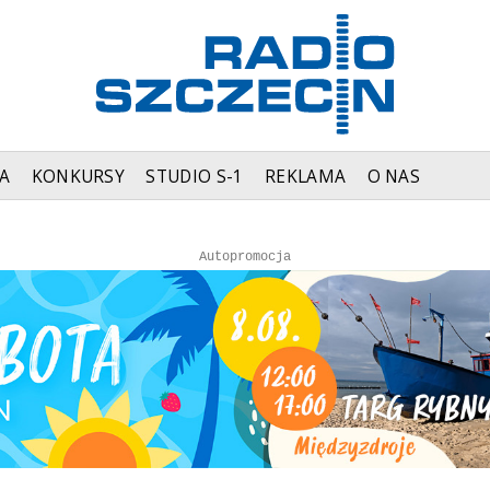
A
KONKURSY
STUDIO S-1
REKLAMA
O NAS
Autopromocja
Autopromocja
Reklama