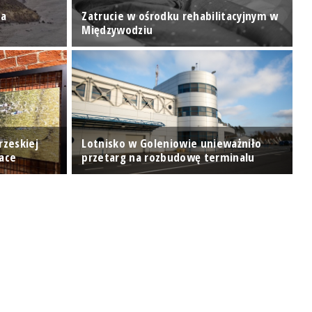
za
Zatrucie w ośrodku rehabilitacyjnym w
J
Międzywodziu
u
rzeskiej
Lotnisko w Goleniowie unieważniło
"
Race
przetarg na rozbudowę terminalu
k