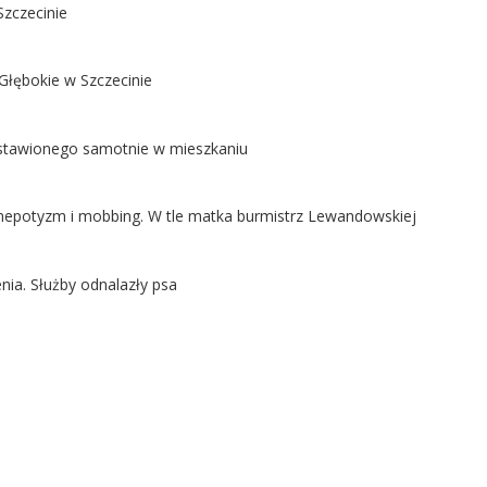
Szczecinie
Głębokie w Szczecinie
ostawionego samotnie w mieszkaniu
ą nepotyzm i mobbing. W tle matka burmistrz Lewandowskiej
nia. Służby odnalazły psa