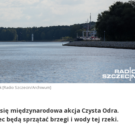
ak [Radio Szczecin/Archiwum]
e się międzynarodowa akcja Czysta Odra.
c będą sprzątać brzegi i wody tej rzeki.