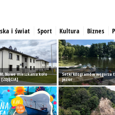
ska i świat
Sport
Kultura
Biznes
P
M. Nowe mieszkania koło
Setki kilogramów węgorza t
 [ZDJĘCIA]
jezior