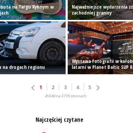
obota na Targu Rybnym w
Najważniejsze wydarzenia z
jach
zachodniej granicy
Wystawa fotografii w kołob
a na drogach regionu
latarni w Planet Baltic SUP 
1
2
3
4
5
45348 na 3779 stronach
n
Najczęściej czytane