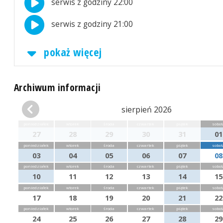
serwis z godziny 22:00
serwis z godziny 21:00
pokaż więcej
Archiwum informacji
sierpień 2026
poniedziałek
wtorek
środa
czwartek
piątek
sobot
27
28
29
30
31
01
poniedziałek
wtorek
środa
czwartek
piątek
sobot
03
04
05
06
07
08
poniedziałek
wtorek
środa
czwartek
piątek
sobot
10
11
12
13
14
15
poniedziałek
wtorek
środa
czwartek
piątek
sobot
17
18
19
20
21
22
poniedziałek
wtorek
środa
czwartek
piątek
sobot
24
25
26
27
28
29