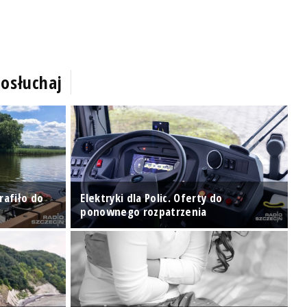
osłuchaj
rafiło do
Elektryki dla Polic. Oferty do
W
ponownego rozpatrzenia
z