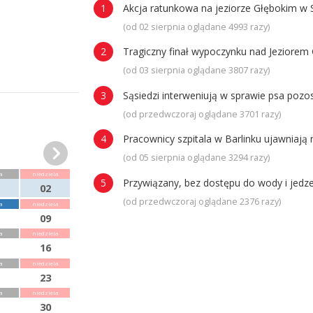
Akcja ratunkowa na jeziorze Głębokim w 
(od 02 sierpnia oglądane 4993 razy)
Tragiczny finał wypoczynku nad Jeziorem 
(od 03 sierpnia oglądane 3807 razy)
Sąsiedzi interweniują w sprawie psa poz
(od przedwczoraj oglądane 3701 razy)
Pracownicy szpitala w Barlinku ujawniaj
(od 05 sierpnia oglądane 3294 razy)
a
niedziela
Przywiązany, bez dostępu do wody i jedze
02
(od przedwczoraj oglądane 2376 razy)
a
niedziela
09
a
niedziela
16
a
niedziela
23
a
niedziela
30