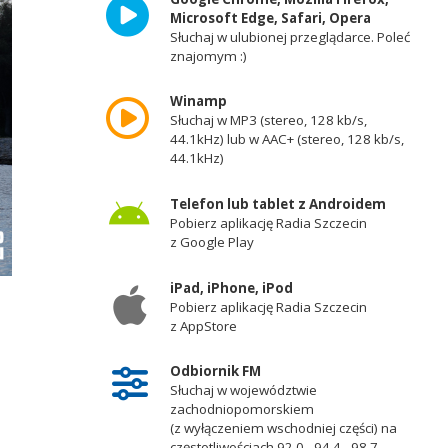
Microsoft Edge, Safari, Opera
Słuchaj w ulubionej przeglądarce. Poleć
znajomym :)
Winamp
Słuchaj w MP3 (stereo, 128 kb/s,
44.1kHz) lub w AAC+ (stereo, 128 kb/s,
44.1kHz)
Telefon lub tablet z Androidem
Pobierz aplikację Radia Szczecin
z Google Play
iPad, iPhone, iPod
Pobierz aplikację Radia Szczecin
z AppStore
Odbiornik FM
Słuchaj w województwie
zachodniopomorskiem
(z wyłączeniem wschodniej części) na
częstotliwościach 92,0 - 94,4 - 98,7 -