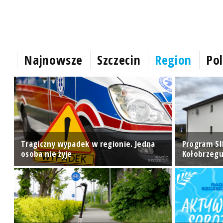
Najnowsze
Szczecin
Region
Pol
ry
Tragiczny wypadek w regionie. Jedna
Program SI
osoba nie żyje
Kołobrzegu