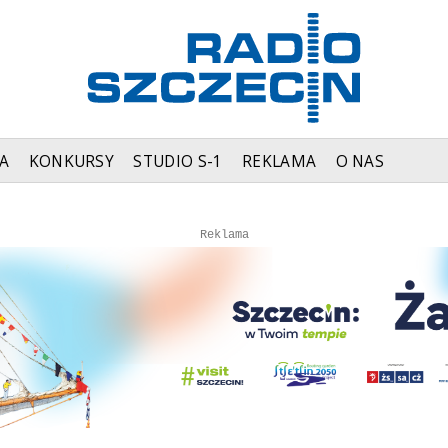
A
KONKURSY
STUDIO S-1
REKLAMA
O NAS
Autopromocja
Autopromocja
Reklama