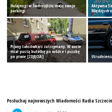
Hulajnogi w Świnoujściu mają swoje
Aktywna S
ej
parkingi
Międzyzdro
Pijany taksówkarz zatrzymany. W aucie
miał pustą butelkę po wódce i puszkę
po piwie [ZDJĘCIA]
Utrudnieni
Posłuchaj najnowszych Wiadomości Radia Szczeci