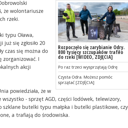
Dobrowolski
4, że wolontariusze
h rzeki.
ki typu Oława,
 już się zgłosiło 20
Rozpoczęło się zarybianie Odry.
ały czas się można do
800 tysięcy szczupaków trafiło
do rzeki [WIDEO, ZDJĘCIA]
ję zorganizować. I
kalnych akcji
Po raz trzeci wysprzątają Odrę
Czysta Odra. Możesz pomóc
sprzątać [ZDJĘCIA]
nia powiedziała, że w
 wszystko - sprzęt AGD, części lodówek, telewizory,
 szklane butelki typu małpka i butelki plastikowe, czy
ne, a trafiają do środowiska.