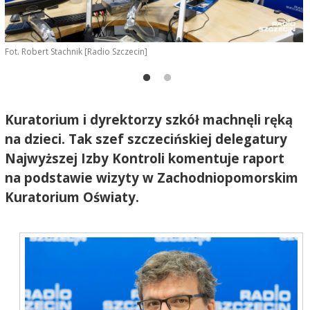
.
Fot. Robert Stachnik [Radio Szczecin]
M
R
Kuratorium i dyrektorzy szkół machnęli ręką
na dzieci. Tak szef szczecińskiej delegatury
Najwyższej Izby Kontroli komentuje raport
na podstawie wizyty w Zachodniopomorskim
Kuratorium Oświaty.