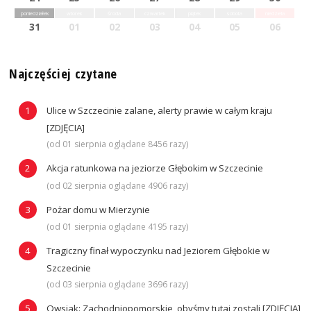
poniedziałek
wtorek
środa
czwartek
piątek
sobota
niedziela
31
01
02
03
04
05
06
Najczęściej czytane
Ulice w Szczecinie zalane, alerty prawie w całym kraju
[ZDJĘCIA]
(od 01 sierpnia oglądane 8456 razy)
Akcja ratunkowa na jeziorze Głębokim w Szczecinie
(od 02 sierpnia oglądane 4906 razy)
Pożar domu w Mierzynie
(od 01 sierpnia oglądane 4195 razy)
Tragiczny finał wypoczynku nad Jeziorem Głębokie w
Szczecinie
(od 03 sierpnia oglądane 3696 razy)
Owsiak: Zachodniopomorskie, obyśmy tutaj zostali [ZDJĘCIA]