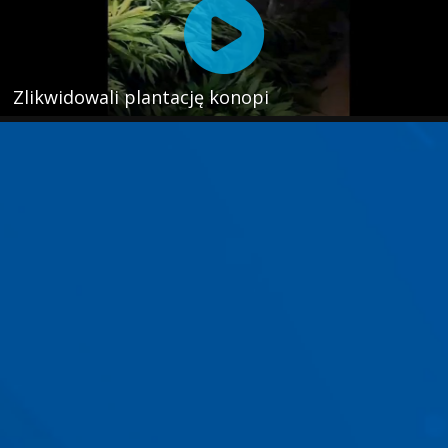
Zlikwidowali plantację konopi