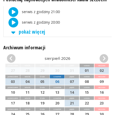
serwis z godziny 21:00
serwis z godziny 20:00
pokaż więcej
Archiwum informacji
sierpień 2026
poniedziałek
wtorek
środa
czwartek
piątek
sobota
niedziela
27
28
29
30
31
01
02
poniedziałek
wtorek
środa
czwartek
piątek
sobota
niedziela
03
04
05
06
07
08
09
poniedziałek
wtorek
środa
czwartek
piątek
sobota
niedziela
10
11
12
13
14
15
16
poniedziałek
wtorek
środa
czwartek
piątek
sobota
niedziela
17
18
19
20
21
22
23
poniedziałek
wtorek
środa
czwartek
piątek
sobota
niedziela
24
25
26
27
28
29
30