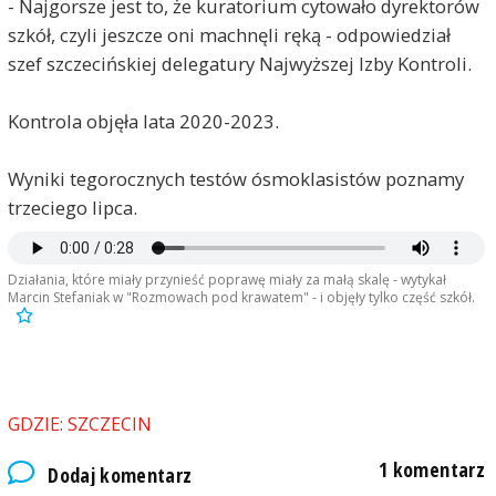
- Najgorsze jest to, że kuratorium cytowało dyrektorów
szkół, czyli jeszcze oni machnęli ręką - odpowiedział
szef szczecińskiej delegatury Najwyższej Izby Kontroli.
Kontrola objęła lata 2020-2023.
Wyniki tegorocznych testów ósmoklasistów poznamy
trzeciego lipca.
Jan Nowak
2024-05-14, godz. 10:08
Działania, które miały przynieść poprawę miały za małą skalę - wytykał
Marcin Stefaniak w "Rozmowach pod krawatem" - i objęły tylko część szkół.
Tragedią transformacji ustrojowej po 1989 roku
było właśnie pozostawienie samym sobie ludzi z
terenów popegeerowskich. O ile jeszcze
pracownicy upadających zakładów w miastach byli
w stanie jakoś sobie poradzić, przebranżowić się
czy znaleźć inną pracę, o tyle ludzie na wsiach
GDZIE: SZCZECIN
takich możliwości po prostu nie mieli.
Bieda i marazm były tam powszechne, a za tym
1 komentarz
Dodaj komentarz
kroczyły patologie i alkoholizm. Niejednokrotnie