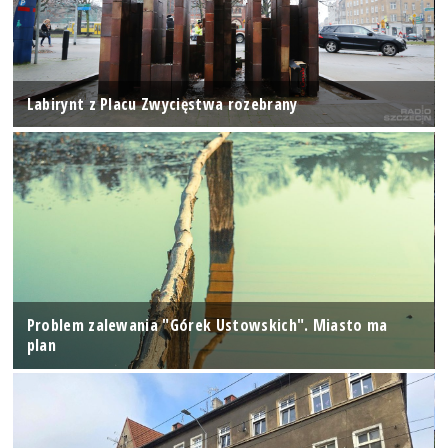
Labirynt z Placu Zwycięstwa rozebrany
Problem zalewania "Górek Ustowskich". Miasto ma
plan