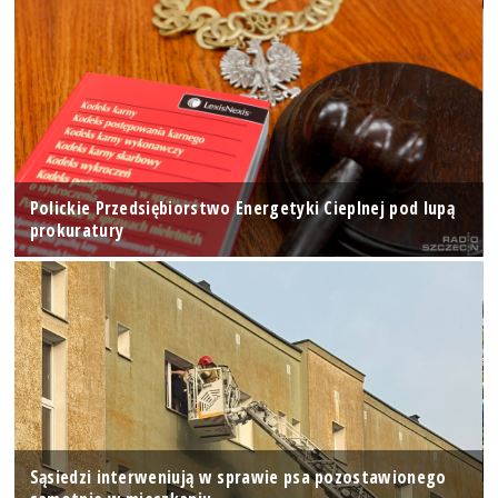
Polickie Przedsiębiorstwo Energetyki Cieplnej pod lupą
prokuratury
Sąsiedzi interweniują w sprawie psa pozostawionego