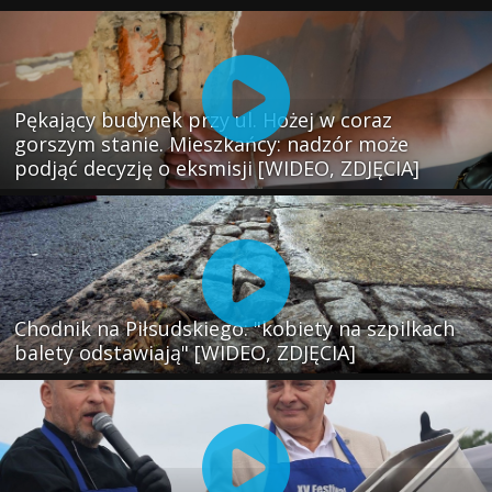
Pękający budynek przy ul. Hożej w coraz
gorszym stanie. Mieszkańcy: nadzór może
podjąć decyzję o eksmisji [WIDEO, ZDJĘCIA]
Chodnik na Piłsudskiego: "kobiety na szpilkach
balety odstawiają" [WIDEO, ZDJĘCIA]