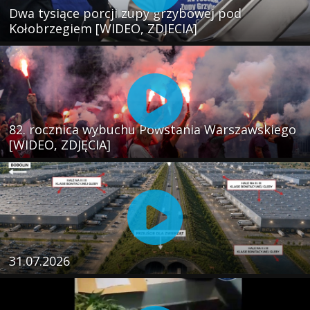
Dwa tysiące porcji zupy grzybowej pod
Kołobrzegiem [WIDEO, ZDJECIA]
82. rocznica wybuchu Powstania Warszawskiego
[WIDEO, ZDJĘCIA]
31.07.2026