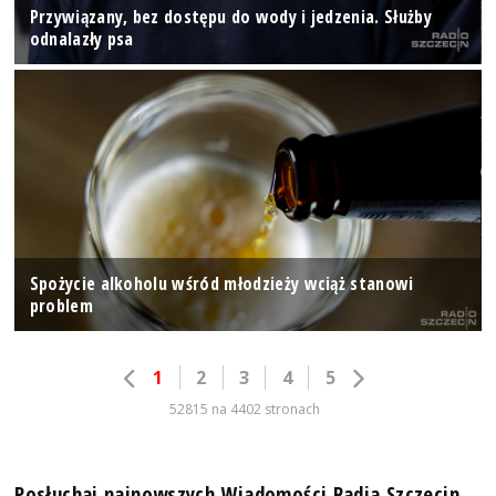
Przywiązany, bez dostępu do wody i jedzenia. Służby
odnalazły psa
Spożycie alkoholu wśród młodzieży wciąż stanowi
problem
1
2
3
4
5
52815 na 4402 stronach
Posłuchaj najnowszych Wiadomości Radia Szczecin