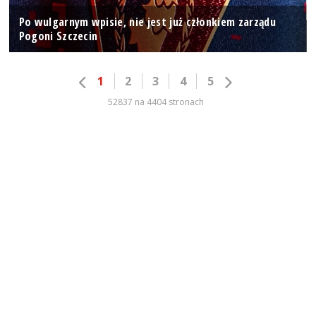
Po wulgarnym wpisie, nie jest już członkiem zarządu
Pogoni Szczecin
1
2
3
4
5
52837 na 4404 stronach