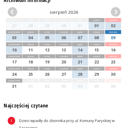
sierpień 2026
poniedziałek
wtorek
środa
czwartek
piątek
sobota
niedziela
27
28
29
30
31
01
02
poniedziałek
wtorek
środa
czwartek
piątek
sobota
niedziela
03
04
05
06
07
08
09
poniedziałek
wtorek
środa
czwartek
piątek
sobota
niedziela
10
11
12
13
14
15
16
poniedziałek
wtorek
środa
czwartek
piątek
sobota
niedziela
17
18
19
20
21
22
23
poniedziałek
wtorek
środa
czwartek
piątek
sobota
niedziela
24
25
26
27
28
29
30
poniedziałek
wtorek
środa
czwartek
piątek
sobota
niedziela
31
01
02
03
04
05
06
Najczęściej czytane
Dzieci wpadły do zbiornika przy ul. Komuny Paryskiej w
Szczecinie