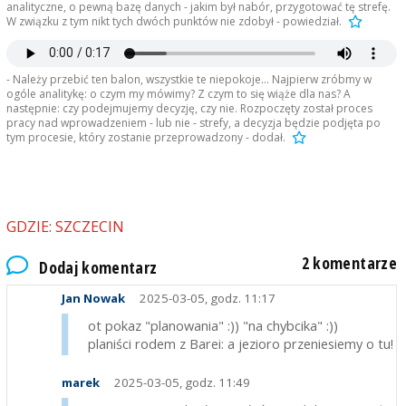
analityczne, o pewną bazę danych - jakim był nabór, przygotować tę strefę.
W związku z tym nikt tych dwóch punktów nie zdobył - powiedział.
- Należy przebić ten balon, wszystkie te niepokoje... Najpierw zróbmy w
ogóle analitykę: o czym my mówimy? Z czym to się wiąże dla nas? A
następnie: czy podejmujemy decyzję, czy nie. Rozpoczęty został proces
pracy nad wprowadzeniem - lub nie - strefy, a decyzja będzie podjęta po
tym procesie, który zostanie przeprowadzony - dodał.
GDZIE: SZCZECIN
2 komentarze
Dodaj komentarz
Jan Nowak
2025-03-05, godz. 11:17
ot pokaz "planowania" :)) "na chybcika" :))
planiści rodem z Barei: a jezioro przeniesiemy o tu!
marek
2025-03-05, godz. 11:49