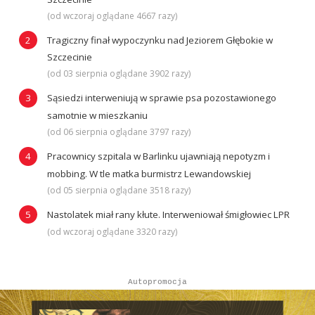
(od wczoraj oglądane 4667 razy)
Tragiczny finał wypoczynku nad Jeziorem Głębokie w
Szczecinie
(od 03 sierpnia oglądane 3902 razy)
Sąsiedzi interweniują w sprawie psa pozostawionego
samotnie w mieszkaniu
(od 06 sierpnia oglądane 3797 razy)
Pracownicy szpitala w Barlinku ujawniają nepotyzm i
mobbing. W tle matka burmistrz Lewandowskiej
(od 05 sierpnia oglądane 3518 razy)
Nastolatek miał rany kłute. Interweniował śmigłowiec LPR
(od wczoraj oglądane 3320 razy)
Autopromocja