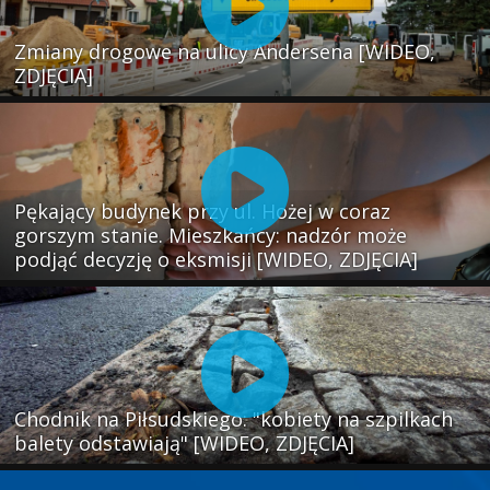
Zmiany drogowe na ulicy Andersena [WIDEO,
ZDJĘCIA]
Pękający budynek przy ul. Hożej w coraz
gorszym stanie. Mieszkańcy: nadzór może
podjąć decyzję o eksmisji [WIDEO, ZDJĘCIA]
Chodnik na Piłsudskiego: "kobiety na szpilkach
balety odstawiają" [WIDEO, ZDJĘCIA]