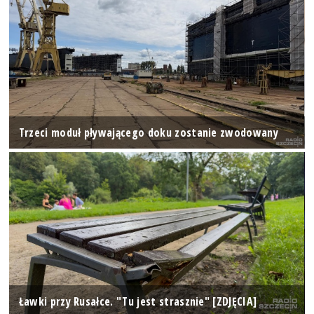
Trzeci moduł pływającego doku zostanie zwodowany
Ławki przy Rusałce. "Tu jest strasznie" [ZDJĘCIA]