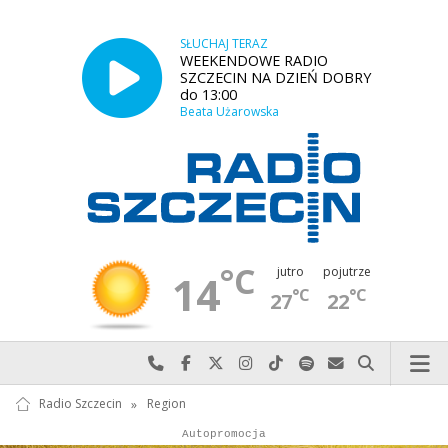
SŁUCHAJ TERAZ
WEEKENDOWE RADIO
SZCZECIN NA DZIEŃ DOBRY
do 13:00
Beata Użarowska
°C
jutro
pojutrze
14
°C
°C
27
22
Najlepiej po prostu do nas zadzwoń
Odwiedź nas na Facebook-u
Odwiedź nas na X
Odwiedź nas na Instagram-ie
Odwiedź nas na TikTok-u
Szukaj nas na Spotify
Wyślij do nas w
Szukaj
Radio Szczecin
»
Region
Autopromocja
Reklama