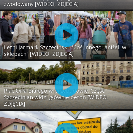
zwodowany [WIDEO, ZDJĘCIA]
Letni Jarmark Szczeciński. "Coś innego, aniżeli w
sklepach" [WIDEO, ZDJĘCIA]
Plac Orła Białego w przebudowie. Część
Szczecinian widzi głównie beton [WIDEO,
ZDJĘCIA]