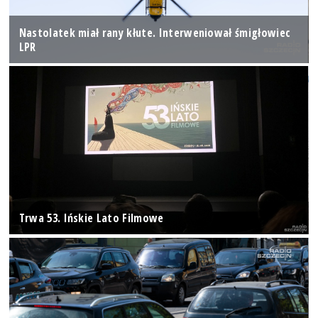
Nastolatek miał rany kłute. Interweniował śmigłowiec
LPR
Trwa 53. Ińskie Lato Filmowe