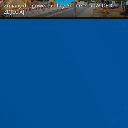
Zmiany drogowe na ulicy Andersena [WIDEO,
ZDJĘCIA]