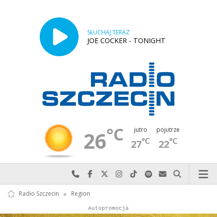
SŁUCHAJ TERAZ
JOE COCKER - TONIGHT
°C
jutro
pojutrze
26
°C
°C
27
22
Najlepiej po prostu do nas zadzwoń
Odwiedź nas na Facebook-u
Odwiedź nas na X
Odwiedź nas na Instagram-ie
Odwiedź nas na TikTok-u
Szukaj nas na Spotify
Wyślij do nas w
Szukaj
Radio Szczecin
»
Region
Autopromocja
Reklama