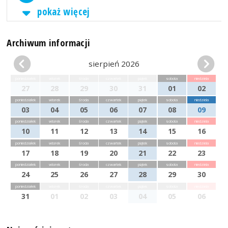
pokaż więcej
Archiwum informacji
sierpień 2026
poniedziałek
wtorek
środa
czwartek
piątek
sobota
niedziela
27
28
29
30
31
01
02
poniedziałek
wtorek
środa
czwartek
piątek
sobota
niedziela
03
04
05
06
07
08
09
poniedziałek
wtorek
środa
czwartek
piątek
sobota
niedziela
10
11
12
13
14
15
16
poniedziałek
wtorek
środa
czwartek
piątek
sobota
niedziela
17
18
19
20
21
22
23
poniedziałek
wtorek
środa
czwartek
piątek
sobota
niedziela
24
25
26
27
28
29
30
poniedziałek
wtorek
środa
czwartek
piątek
sobota
niedziela
31
01
02
03
04
05
06