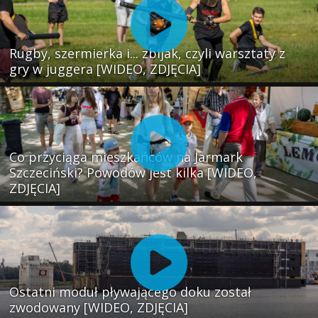
Rugby, szermierka i... zbijak, czyli warsztaty z
gry w juggera [WIDEO, ZDJĘCIA]
Co przyciąga mieszkańców na Jarmark
Szczeciński? Powodów jest kilka [WIDEO,
ZDJĘCIA]
Ostatni moduł pływającego doku został
zwodowany [WIDEO, ZDJĘCIA]