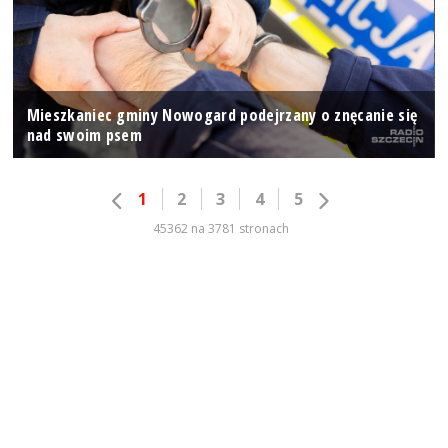
Mieszkaniec gminy Nowogard podejrzany o znęcanie się
nad swoim psem
1
2
3
4
5
45362 na 3781 stronach