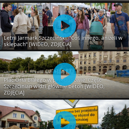
Letni Jarmark Szczeciński. "Coś innego, aniżeli w
sklepach" [WIDEO, ZDJĘCIA]
Plac Orła Białego w przebudowie. Część
Szczecinian widzi głównie beton [WIDEO,
ZDJĘCIA]