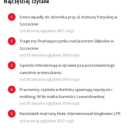
Najczęściej czytane
Dzieci wpadły do zbiornika przy ul. Komuny Paryskiej w
Szczecinie
(od wczoraj oglądane 4921 razy)
Tragiczny finał wypoczynku nad Jeziorem Głębokie w
Szczecinie
(od 03 sierpnia oglądane 3929 razy)
Sąsiedzi interweniują w sprawie psa pozostawionego
samotnie w mieszkaniu
(od 06 sierpnia oglądane 3818 razy)
Pracownicy szpitala w Barlinku ujawniają nepotyzm i
mobbing. W tle matka burmistrz Lewandowskiej
(od 05 sierpnia oglądane 3594 razy)
Nastolatek miał rany kłute. Interweniował śmigłowiec LPR
(od wczoraj oglądane 3537 razy)