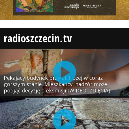
radioszczecin.tv
Pękający budynek przy ul. Hożej w coraz
gorszym stanie. Mieszkańcy: nadzór może
podjąć decyzję o eksmisji [WIDEO, ZDJĘCIA]