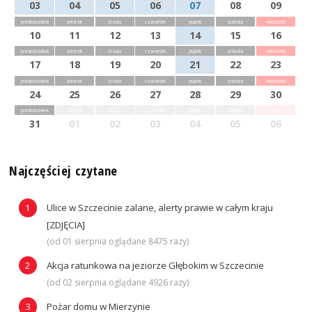
03
04
05
06
07
08
09
poniedziałek
wtorek
środa
czwartek
piątek
sobota
niedziela
10
11
12
13
14
15
16
poniedziałek
wtorek
środa
czwartek
piątek
sobota
niedziela
17
18
19
20
21
22
23
poniedziałek
wtorek
środa
czwartek
piątek
sobota
niedziela
24
25
26
27
28
29
30
poniedziałek
wtorek
środa
czwartek
piątek
sobota
niedziela
31
01
02
03
04
05
06
Najczęściej czytane
Ulice w Szczecinie zalane, alerty prawie w całym kraju
[ZDJĘCIA]
(od 01 sierpnia oglądane 8475 razy)
Akcja ratunkowa na jeziorze Głębokim w Szczecinie
(od 02 sierpnia oglądane 4926 razy)
Pożar domu w Mierzynie