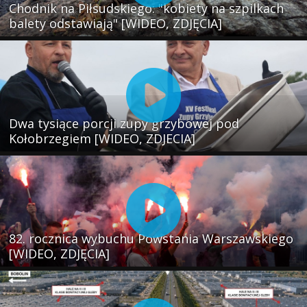
Chodnik na Piłsudskiego: "kobiety na szpilkach
balety odstawiają" [WIDEO, ZDJĘCIA]
Dwa tysiące porcji zupy grzybowej pod
Kołobrzegiem [WIDEO, ZDJECIA]
82. rocznica wybuchu Powstania Warszawskiego
[WIDEO, ZDJĘCIA]