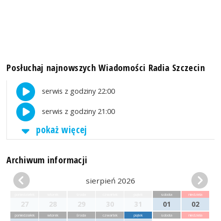
Posłuchaj najnowszych Wiadomości Radia Szczecin
serwis z godziny 22:00
serwis z godziny 21:00
pokaż więcej
Archiwum informacji
sierpień 2026
poniedziałek
wtorek
środa
czwartek
piątek
sobota
niedziela
27
28
29
30
31
01
02
poniedziałek
wtorek
środa
czwartek
piątek
sobota
niedziela