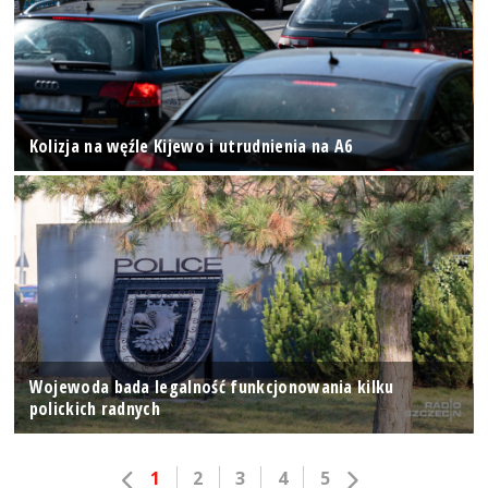
Kolizja na węźle Kijewo i utrudnienia na A6
Wojewoda bada legalność funkcjonowania kilku
polickich radnych
1
2
3
4
5