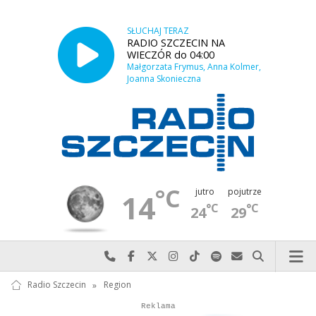
SŁUCHAJ TERAZ
RADIO SZCZECIN NA
WIECZÓR do 04:00
Małgorzata Frymus, Anna Kolmer,
Joanna Skonieczna
°C
jutro
pojutrze
14
°C
°C
24
29
Najlepiej po prostu do nas zadzwoń
Odwiedź nas na Facebook-u
Odwiedź nas na X
Odwiedź nas na Instagram-ie
Odwiedź nas na TikTok-u
Szukaj nas na Spotify
Wyślij do nas w
Szukaj
Radio Szczecin
»
Region
Autopromocja
Autopromocja
Reklama