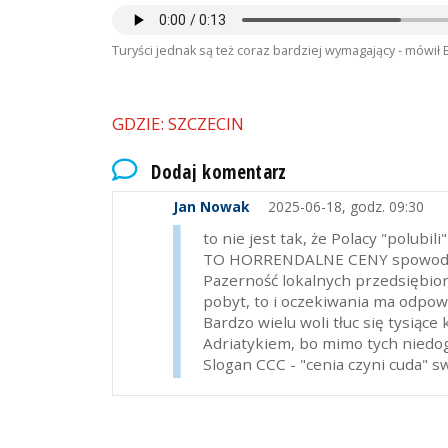
Turyści jednak są też coraz bardziej wymagający - mów
GDZIE: SZCZECIN
Dodaj komentarz
Jan Nowak
2025-06-18, godz. 09:30
to nie jest tak, że Polacy "polubil
TO HORRENDALNE CENY spowodował
Pazerność lokalnych przedsiębiorc
pobyt, to i oczekiwania ma odpowi
Bardzo wielu woli tłuc się tysią
Adriatykiem, bo mimo tych nie
Slogan CCC - "cenia czyni cuda" s