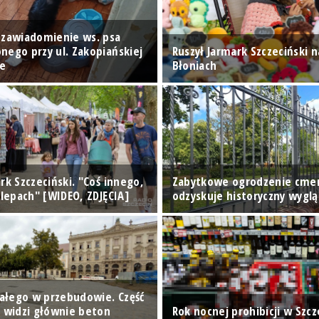
 zawiadomienie ws. psa
nego przy ul. Zakopiańskiej
Ruszył Jarmark Szczeciński n
ie
Błoniach
rk Szczeciński. "Coś innego,
Zabytkowe ogrodzenie cme
klepach" [WIDEO, ZDJĘCIA]
odzyskuje historyczny wyglą
Białego w przebudowie. Część
n widzi głównie beton
Rok nocnej prohibicji w Szcze