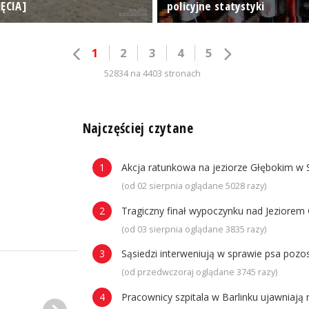
JĘCIA]
policyjne statystyki
1
2
3
4
5
52834 na 4403 stronach
n
Najczęściej czytane
Akcja ratunkowa na jeziorze Głębokim w 
(od 02 sierpnia oglądane 5028 razy)
Tragiczny finał wypoczynku nad Jeziorem 
(od 03 sierpnia oglądane 3835 razy)
Sąsiedzi interweniują w sprawie psa poz
(od przedwczoraj oglądane 3745 razy)
Pracownicy szpitala w Barlinku ujawniaj