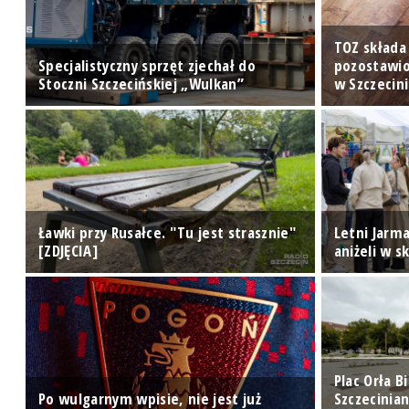
TOZ składa
Specjalistyczny sprzęt zjechał do
pozostawio
Stoczni Szczecińskiej „Wulkan”
w Szczecin
Ławki przy Rusałce. "Tu jest strasznie"
Letni Jarma
[ZDJĘCIA]
aniżeli w s
Plac Orła 
Po wulgarnym wpisie, nie jest już
Szczecinia