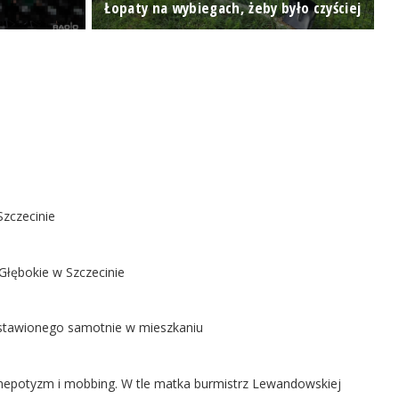
Łopaty na wybiegach, żeby było czyściej
K
Szczecinie
Głębokie w Szczecinie
ostawionego samotnie w mieszkaniu
ą nepotyzm i mobbing. W tle matka burmistrz Lewandowskiej