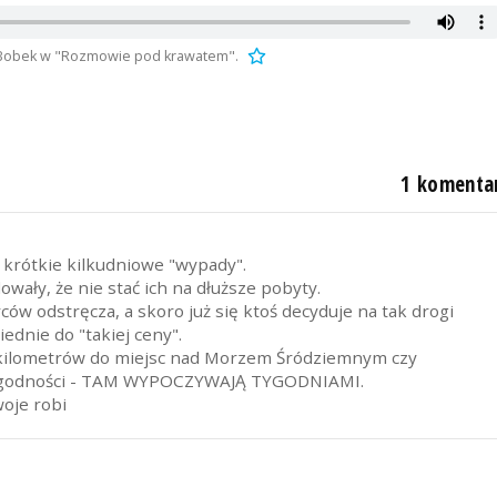
ił Bobek w "Rozmowie pod krawatem".
1 komenta
i" krótkie kilkudniowe "wypady".
y, że nie stać ich na dłuższe pobyty.
ów odstręcza, a skoro już się ktoś decyduje na tak drogi
ednie do "takiej ceny".
ce kilometrów do miejsc nad Morzem Śródziemnym czy
dogodności - TAM WYPOCZYWAJĄ TYGODNIAMI.
woje robi