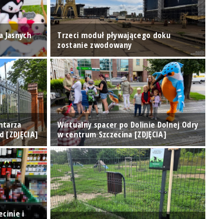
a Jasnych
Trzeci moduł pływającego doku
zostanie zwodowany
T
ntarza
Wirtualny spacer po Dolinie Dolnej Odry
K
d [ZDJĘCIA]
w centrum Szczecina [ZDJĘCIA]
P
cinie i
P