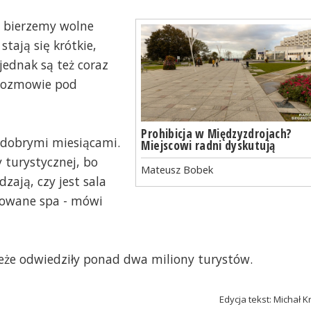
 bierzemy wolne
tają się krótkie,
jednak są też coraz
"Rozmowie pod
Prohibicja w Międzyzdrojach?
ą dobrymi miesiącami.
Miejscowi radni dyskutują
 turystycznej, bo
Mateusz Bobek
ają, czy jest sala
udowane spa - mówi
zeże odwiedziły ponad dwa miliony turystów.
Edycja tekst: Michał K