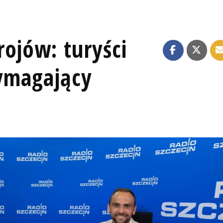
ojów: turyści
wymagający