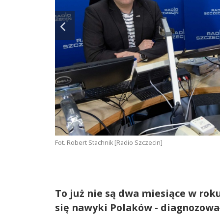
Fot. Robert Stachnik [Radio Szczecin]
To już nie są dwa miesiące w rok
się nawyki Polaków - diagnozowa