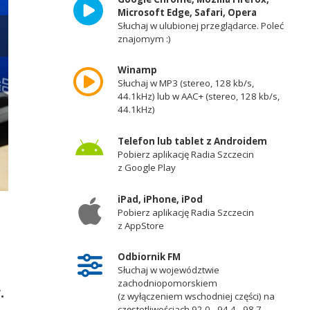
Microsoft Edge, Safari, Opera
Słuchaj w ulubionej przeglądarce. Poleć
znajomym :)
Winamp
Słuchaj w MP3 (stereo, 128 kb/s,
44.1kHz) lub w AAC+ (stereo, 128 kb/s,
44.1kHz)
Telefon lub tablet z Androidem
Pobierz aplikację Radia Szczecin
z Google Play
iPad, iPhone, iPod
Mateusz Bobek, burmistrz Międzyzdrojów. Fot. Robert Stachnik [Radio Sz
Pobierz aplikację Radia Szczecin
z AppStore
Odbiornik FM
Słuchaj w województwie
zachodniopomorskiem
.
(z wyłączeniem wschodniej części) na
częstotliwościach 92,0 - 94,4 - 98,7 -