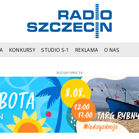
A
KONKURSY
STUDIO S-1
REKLAMA
O NAS
Autopromocja
Autopromocja
Reklama