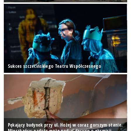
Sukces szczecińskiego Teatru Współczesnego
Pękający budynek przy ul. Hożej w coraz gorszym stanie.
Mieszkańcy: nadzór może podjąć decyzję o eksmisji