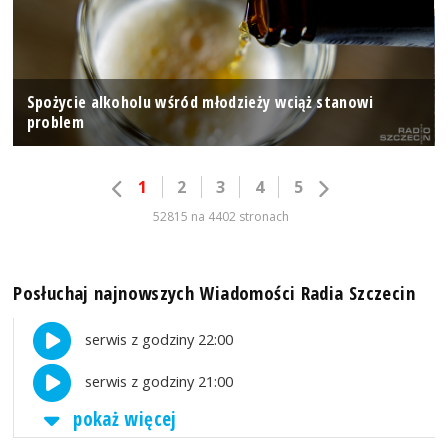
Spożycie alkoholu wśród młodzieży wciąż stanowi
problem
1
2
3
4
5
52815 na 4402 stronach
Posłuchaj najnowszych Wiadomości Radia Szczecin
serwis z godziny 22:00
serwis z godziny 21:00
pokaż więcej