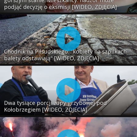
podjąć decyzję o eksmisji [WIDEO, ZDJĘCIA]
Chodnik na Piłsudskiego: "kobiety na szpilkach
balety odstawiają" [WIDEO, ZDJĘCIA]
Dwa tysiące porcji zupy grzybowej pod
Kołobrzegiem [WIDEO, ZDJECIA]