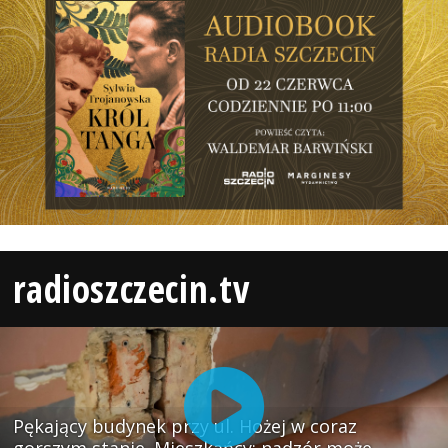
radioszczecin.tv
Pękający budynek przy ul. Hożej w coraz
gorszym stanie. Mieszkańcy: nadzór może