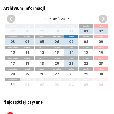
Archiwum informacji
sierpień 2026
poniedziałek
wtorek
środa
czwartek
piątek
sobota
niedziela
27
28
29
30
31
01
02
poniedziałek
wtorek
środa
czwartek
piątek
sobota
niedziela
03
04
05
06
07
08
09
poniedziałek
wtorek
środa
czwartek
piątek
sobota
niedziela
10
11
12
13
14
15
16
poniedziałek
wtorek
środa
czwartek
piątek
sobota
niedziela
17
18
19
20
21
22
23
poniedziałek
wtorek
środa
czwartek
piątek
sobota
niedziela
24
25
26
27
28
29
30
poniedziałek
wtorek
środa
czwartek
piątek
sobota
niedziela
31
01
02
03
04
05
06
Najczęściej czytane