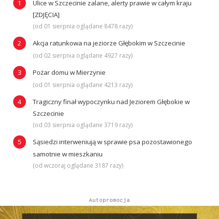
Ulice w Szczecinie zalane, alerty prawie w całym kraju
[ZDJĘCIA]
(od 01 sierpnia oglądane 8478 razy)
Akcja ratunkowa na jeziorze Głębokim w Szczecinie
(od 02 sierpnia oglądane 4927 razy)
Pożar domu w Mierzynie
(od 01 sierpnia oglądane 4213 razy)
Tragiczny finał wypoczynku nad Jeziorem Głębokie w
Szczecinie
(od 03 sierpnia oglądane 3719 razy)
Sąsiedzi interweniują w sprawie psa pozostawionego
samotnie w mieszkaniu
(od wczoraj oglądane 3187 razy)
Autopromocja