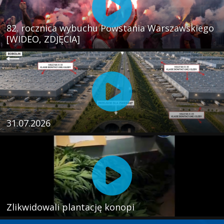
82. rocznica wybuchu Powstania Warszawskiego
[WIDEO, ZDJĘCIA]
31.07.2026
Zlikwidowali plantację konopi