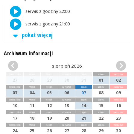
serwis z godziny 22:00
serwis z godziny 21:00
pokaż więcej
Archiwum informacji
sierpień 2026
poniedziałek
wtorek
środa
czwartek
piątek
sobota
niedziela
27
28
29
30
31
01
02
poniedziałek
wtorek
środa
czwartek
piątek
sobota
niedziela
03
04
05
06
07
08
09
poniedziałek
wtorek
środa
czwartek
piątek
sobota
niedziela
10
11
12
13
14
15
16
poniedziałek
wtorek
środa
czwartek
piątek
sobota
niedziela
17
18
19
20
21
22
23
poniedziałek
wtorek
środa
czwartek
piątek
sobota
niedziela
24
25
26
27
28
29
30