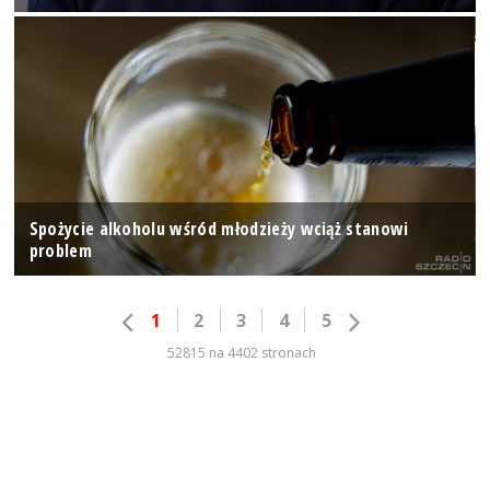
Spożycie alkoholu wśród młodzieży wciąż stanowi
problem
1
2
3
4
5
52815 na 4402 stronach