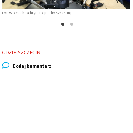
Fot. Wojciech Ochrymiuk [Radio Szczecin]
F
GDZIE: SZCZECIN
Dodaj komentarz