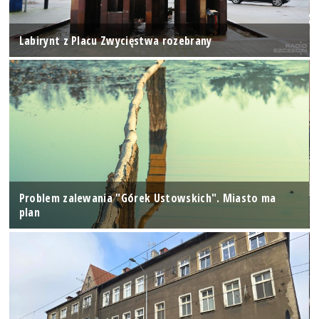
Labirynt z Placu Zwycięstwa rozebrany
Problem zalewania "Górek Ustowskich". Miasto ma
plan