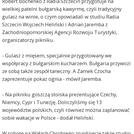
Robert Bochenko z Radia Szczecin przygotuje na
wielkiej patelni bułgarską kawyrmę, czyli tradycyjny
gulasz na winie, o czym opowiadali w studiu Radia
Szczecin Wojciech Heliński i Adrian Jaremba z
Zachodniopomorskiej Agencji Rozwoju Turystyki,
organizatorzy pikniku.
- Gulasz z mięsem, specjalnie przygotowany we
współpracy z bułgarskim kucharzem. Bułgaria przywozi
ze sobą także zespół taneczny. A Zamek Czocha
zaprezentuje pokaz ognia - mówił Jaremba.
- Na pikniku goszczą stoiska prezentujące Czechy,
Niemcy, Cypr i Tunezję. Doliczyliśmy się 13
województw polskich, czyli również można zaplanować
sobie wakacje w Polsce - dodał Heliński.
W sobotę na Wałach Chrobrego znajdziecie także studio