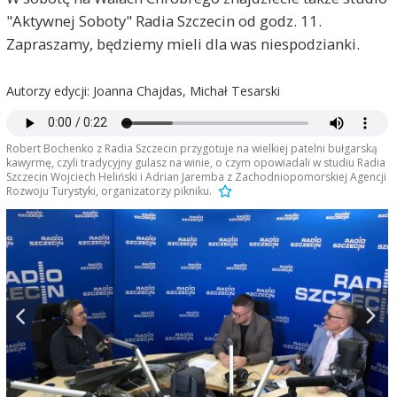
"Aktywnej Soboty" Radia Szczecin od godz. 11.
Zapraszamy, będziemy mieli dla was niespodzianki.
Autorzy edycji: Joanna Chajdas, Michał Tesarski
Robert Bochenko z Radia Szczecin przygotuje na wielkiej patelni bułgarską
kawyrmę, czyli tradycyjny gulasz na winie, o czym opowiadali w studiu Radia
Szczecin Wojciech Heliński i Adrian Jaremba z Zachodniopomorskiej Agencji
Rozwoju Turystyki, organizatorzy pikniku.