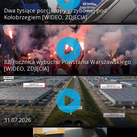
Dwa tysiące porcji zupy grzybowej pod
Kołobrzegiem [WIDEO, ZDJECIA]
82. rocznica wybuchu Powstania Warszawskiego
[WIDEO, ZDJĘCIA]
31.07.2026