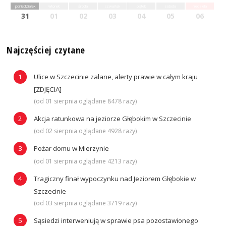
poniedziałek
wtorek
środa
czwartek
piątek
sobota
niedziela
31
01
02
03
04
05
06
Najczęściej czytane
Ulice w Szczecinie zalane, alerty prawie w całym kraju
[ZDJĘCIA]
(od 01 sierpnia oglądane 8478 razy)
Akcja ratunkowa na jeziorze Głębokim w Szczecinie
(od 02 sierpnia oglądane 4928 razy)
Pożar domu w Mierzynie
(od 01 sierpnia oglądane 4213 razy)
Tragiczny finał wypoczynku nad Jeziorem Głębokie w
Szczecinie
(od 03 sierpnia oglądane 3719 razy)
Sąsiedzi interweniują w sprawie psa pozostawionego