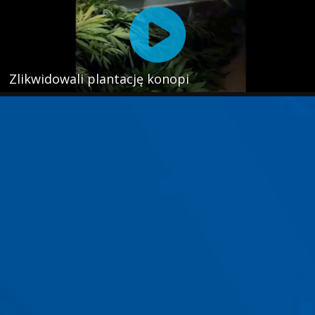
Zlikwidowali plantację konopi