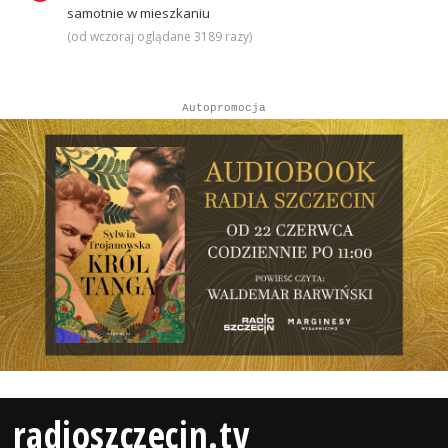
samotnie w mieszkaniu
(od wczoraj oglądane 3189 razy)
Autopromocja
radioszczecin.tv