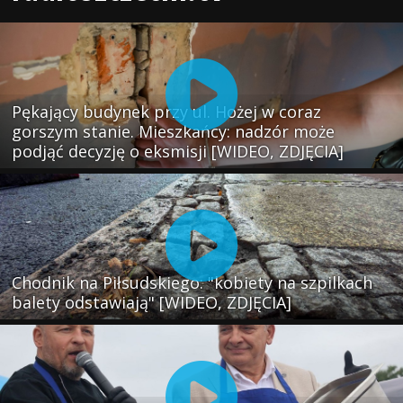
Pękający budynek przy ul. Hożej w coraz
gorszym stanie. Mieszkańcy: nadzór może
podjąć decyzję o eksmisji [WIDEO, ZDJĘCIA]
Chodnik na Piłsudskiego: "kobiety na szpilkach
balety odstawiają" [WIDEO, ZDJĘCIA]