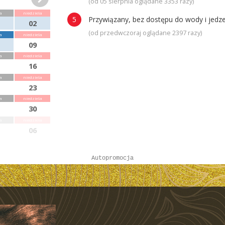
(od 05 sierpnia oglądane 3353 razy)
a
niedziela
Przywiązany, bez dostępu do wody i jedze
02
(od przedwczoraj oglądane 2397 razy)
a
niedziela
09
a
niedziela
16
a
niedziela
23
a
niedziela
30
a
niedziela
06
Autopromocja