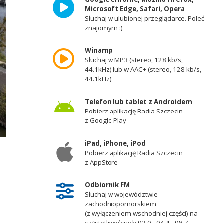
Microsoft Edge, Safari, Opera
Słuchaj w ulubionej przeglądarce. Poleć
znajomym :)
Winamp
Słuchaj w MP3 (stereo, 128 kb/s,
44.1kHz) lub w AAC+ (stereo, 128 kb/s,
44.1kHz)
Telefon lub tablet z Androidem
Pobierz aplikację Radia Szczecin
z Google Play
iPad, iPhone, iPod
Pobierz aplikację Radia Szczecin
z AppStore
Odbiornik FM
Słuchaj w województwie
zachodniopomorskiem
(z wyłączeniem wschodniej części) na
częstotliwościach 92,0 - 94,4 - 98,7 -