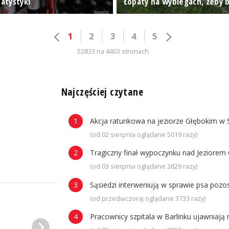
tatystyki
Łopaty na wybiegach, żeby b
1
2
3
4
5
52833 na 4403 stronach
n
Najczęściej czytane
Akcja ratunkowa na jeziorze Głębokim w 
(od 02 sierpnia oglądane 5019 razy)
Tragiczny finał wypoczynku nad Jeziorem 
(od 03 sierpnia oglądane 3829 razy)
Sąsiedzi interweniują w sprawie psa poz
(od przedwczoraj oglądane 3733 razy)
Pracownicy szpitala w Barlinku ujawniaj