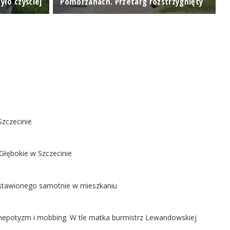
yło czyściej
Pomorzanach. Przetarg rozstrzygnięty
je
Szczecinie
Głębokie w Szczecinie
ostawionego samotnie w mieszkaniu
ą nepotyzm i mobbing. W tle matka burmistrz Lewandowskiej