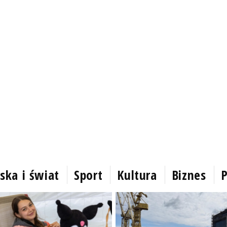
ska i świat
Sport
Kultura
Biznes
P