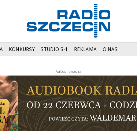
A
KONKURSY
STUDIO S-1
REKLAMA
O NAS
Autopromocja
Autopromocja
Reklama