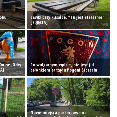
doku
Ławki przy Rusałce. "Tu jest strasznie"
U
[ZDJĘCIA]
d
 Dolnej Odry
Po wulgarnym wpisie, nie jest już
IA]
członkiem zarządu Pogoni Szczecin
D
Nowe miejsca parkingowe na
S