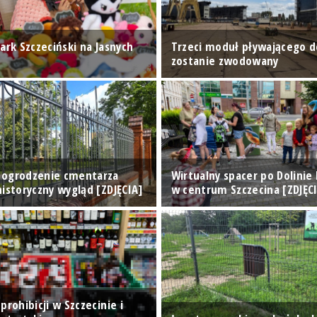
ark Szczeciński na Jasnych
Trzeci moduł pływającego 
zostanie zwodowany
 ogrodzenie cmentarza
Wirtualny spacer po Dolinie
istoryczny wygląd [ZDJĘCIA]
w centrum Szczecina [ZDJĘC
prohibicji w Szczecinie i