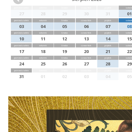
poniedziałek
wtorek
środa
czwartek
piątek
sobot
27
28
29
30
31
01
poniedziałek
wtorek
środa
czwartek
piątek
sobot
03
04
05
06
07
08
poniedziałek
wtorek
środa
czwartek
piątek
sobot
10
11
12
13
14
15
poniedziałek
wtorek
środa
czwartek
piątek
sobot
17
18
19
20
21
22
poniedziałek
wtorek
środa
czwartek
piątek
sobot
24
25
26
27
28
29
poniedziałek
wtorek
środa
czwartek
piątek
sobot
31
01
02
03
04
05