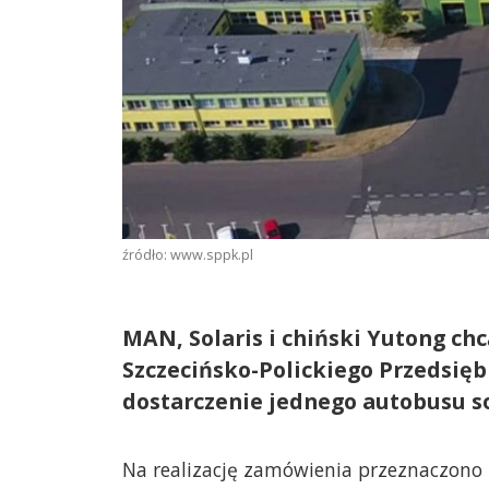
źródło: www.sppk.pl
MAN, Solaris i chiński Yutong ch
Szczecińsko-Polickiego Przedsię
dostarczenie jednego autobusu s
Na realizację zamówienia przeznaczono 2