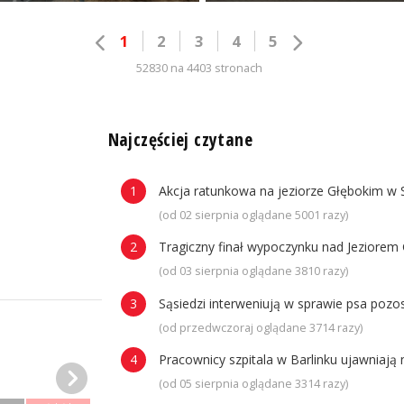
1
2
3
4
5
52830 na 4403 stronach
n
Najczęściej czytane
Akcja ratunkowa na jeziorze Głębokim w 
(od 02 sierpnia oglądane 5001 razy)
Tragiczny finał wypoczynku nad Jeziorem 
(od 03 sierpnia oglądane 3810 razy)
Sąsiedzi interweniują w sprawie psa poz
(od przedwczoraj oglądane 3714 razy)
Pracownicy szpitala w Barlinku ujawniaj
(od 05 sierpnia oglądane 3314 razy)