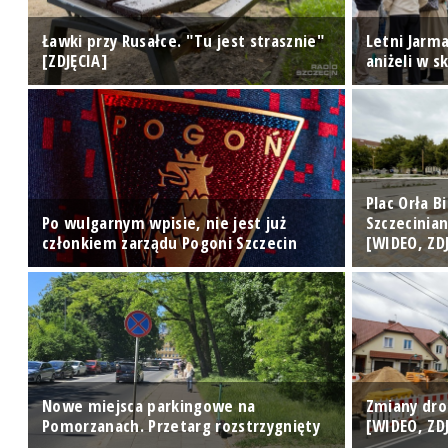
Ławki przy Rusałce. "Tu jest strasznie"
Letni Jarma
[ZDJĘCIA]
aniżeli w s
Plac Orła 
o,
Po wulgarnym wpisie, nie jest już
Szczecinia
członkiem zarządu Pogoni Szczecin
[WIDEO, ZD
Nowe miejsca parkingowe na
Zmiany dro
A]
Pomorzanach. Przetarg rozstrzygnięty
[WIDEO, ZD