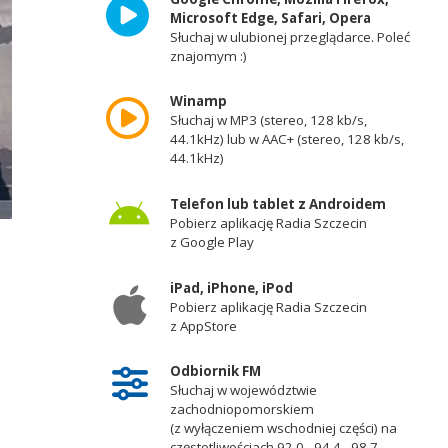
Microsoft Edge, Safari, Opera
Słuchaj w ulubionej przeglądarce. Poleć
znajomym :)
Winamp
Słuchaj w MP3 (stereo, 128 kb/s,
44.1kHz) lub w AAC+ (stereo, 128 kb/s,
44.1kHz)
Telefon lub tablet z Androidem
Pobierz aplikację Radia Szczecin
z Google Play
iPad, iPhone, iPod
Pobierz aplikację Radia Szczecin
z AppStore
a
Odbiornik FM
Słuchaj w województwie
zachodniopomorskiem
(z wyłączeniem wschodniej części) na
częstotliwościach 92,0 - 94,4 - 98,7 -