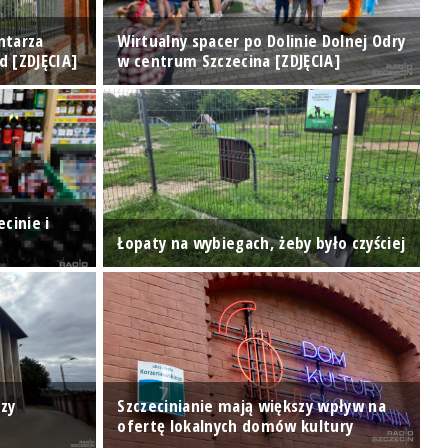
ntarza
Wirtualny spacer po Dolinie Dolnej Odry
d [ZDJĘCIA]
w centrum Szczecina [ZDJĘCIA]
D
cinie i
S
Łopaty na wybiegach, żeby było czyściej
je
zy
Szczecinianie mają większy wpływ na
Z
ofertę lokalnych domów kultury
M