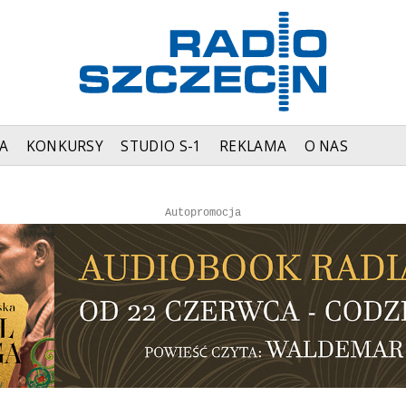
A
KONKURSY
STUDIO S-1
REKLAMA
O NAS
Autopromocja
Autopromocja
Reklama