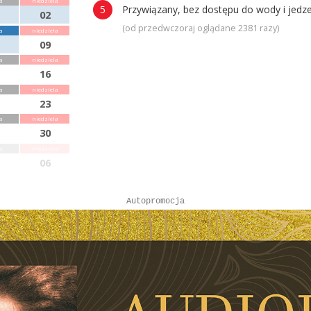
a
niedziela
Przywiązany, bez dostępu do wody i jedze
02
(od przedwczoraj oglądane 2381 razy)
a
niedziela
09
a
niedziela
16
a
niedziela
23
a
niedziela
30
a
niedziela
06
Autopromocja