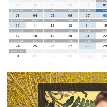
poniedziałek
wtorek
środa
czwartek
piątek
sobot
27
28
29
30
31
01
poniedziałek
wtorek
środa
czwartek
piątek
sobot
03
04
05
06
07
08
poniedziałek
wtorek
środa
czwartek
piątek
sobot
10
11
12
13
14
15
poniedziałek
wtorek
środa
czwartek
piątek
sobot
17
18
19
20
21
22
poniedziałek
wtorek
środa
czwartek
piątek
sobot
24
25
26
27
28
29
poniedziałek
wtorek
środa
czwartek
piątek
sobot
31
01
02
03
04
05