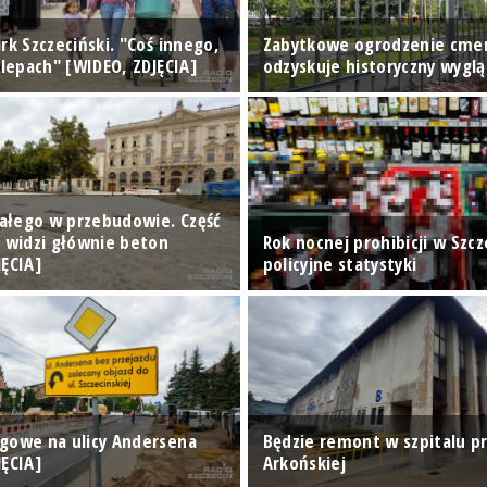
rk Szczeciński. "Coś innego,
Zabytkowe ogrodzenie cme
klepach" [WIDEO, ZDJĘCIA]
odzyskuje historyczny wyglą
Białego w przebudowie. Część
n widzi głównie beton
Rok nocnej prohibicji w Szcze
JĘCIA]
policyjne statystyki
gowe na ulicy Andersena
Będzie remont w szpitalu pr
JĘCIA]
Arkońskiej