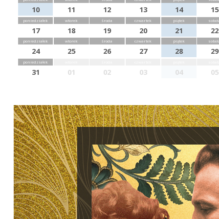
10
11
12
13
14
15
poniedziałek
wtorek
środa
czwartek
piątek
sobot
17
18
19
20
21
22
poniedziałek
wtorek
środa
czwartek
piątek
sobot
24
25
26
27
28
29
poniedziałek
wtorek
środa
czwartek
piątek
sobot
31
01
02
03
04
05