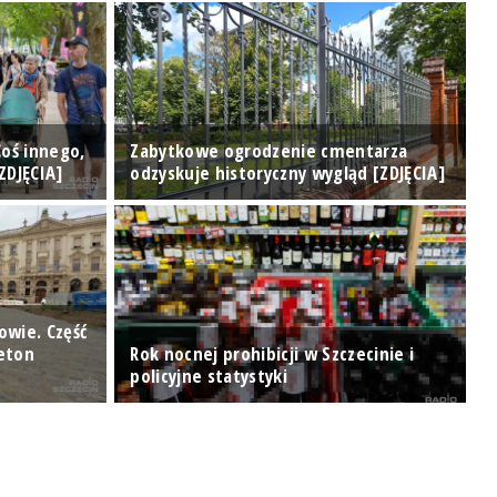
M
Coś innego,
Zabytkowe ogrodzenie cmentarza
p
ZDJĘCIA]
odzyskuje historyczny wygląd [ZDJĘCIA]
p
owie. Część
beton
Rok nocnej prohibicji w Szczecinie i
T
policyjne statystyki
o