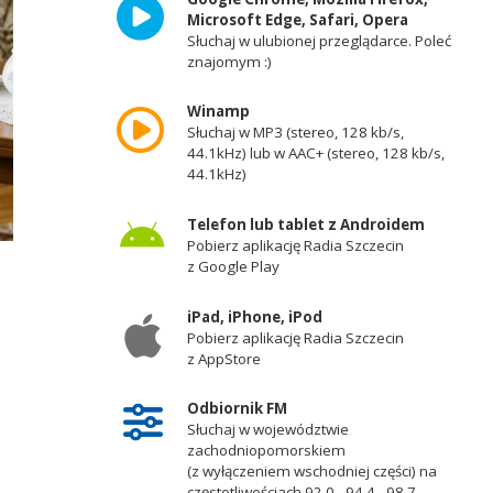
Microsoft Edge, Safari, Opera
Słuchaj w ulubionej przeglądarce. Poleć
znajomym :)
Winamp
Słuchaj w MP3 (stereo, 128 kb/s,
44.1kHz) lub w AAC+ (stereo, 128 kb/s,
44.1kHz)
Telefon lub tablet z Androidem
Pobierz aplikację Radia Szczecin
z Google Play
iPad, iPhone, iPod
Pobierz aplikację Radia Szczecin
z AppStore
Odbiornik FM
Słuchaj w województwie
zachodniopomorskiem
(z wyłączeniem wschodniej części) na
częstotliwościach 92,0 - 94,4 - 98,7 -