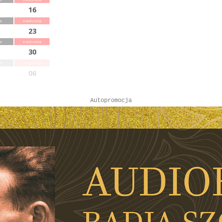
16
a
niedziela
23
a
niedziela
30
a
niedziela
06
Autopromocja