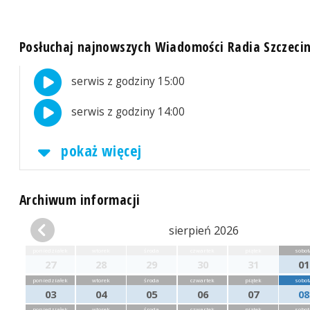
Posłuchaj najnowszych Wiadomości Radia Szczeci
serwis z godziny 15:00
serwis z godziny 14:00
pokaż więcej
Archiwum informacji
sierpień 2026
poniedziałek
wtorek
środa
czwartek
piątek
sobot
27
28
29
30
31
01
poniedziałek
wtorek
środa
czwartek
piątek
sobot
03
04
05
06
07
08
poniedziałek
wtorek
środa
czwartek
piątek
sobot