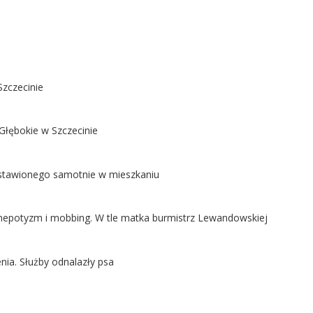
Szczecinie
Głębokie w Szczecinie
ostawionego samotnie w mieszkaniu
ą nepotyzm i mobbing. W tle matka burmistrz Lewandowskiej
nia. Służby odnalazły psa