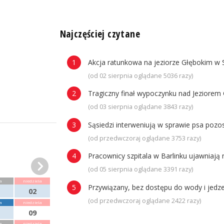
n
Najczęściej czytane
Akcja ratunkowa na jeziorze Głębokim w 
(od 02 sierpnia oglądane 5036 razy)
Tragiczny finał wypoczynku nad Jeziorem 
(od 03 sierpnia oglądane 3843 razy)
Sąsiedzi interweniują w sprawie psa poz
(od przedwczoraj oglądane 3753 razy)
Pracownicy szpitala w Barlinku ujawniaj
(od 05 sierpnia oglądane 3391 razy)
a
niedziela
Przywiązany, bez dostępu do wody i jedze
02
(od przedwczoraj oglądane 2422 razy)
a
niedziela
09
a
niedziela