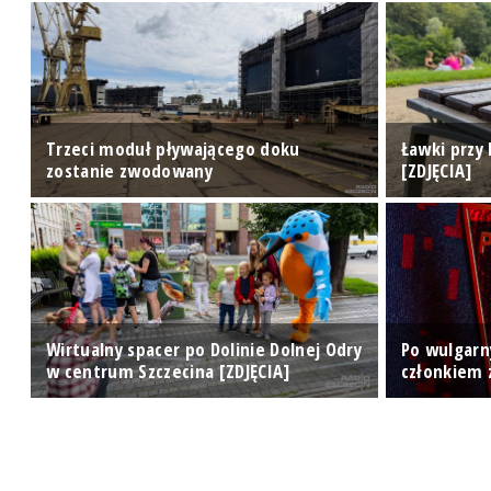
ał
Trzeci moduł pływającego doku
Ławki przy 
zostanie zwodowany
[ZDJĘCIA]
ej
Wirtualny spacer po Dolinie Dolnej Odry
Po wulgarny
w centrum Szczecina [ZDJĘCIA]
członkiem 