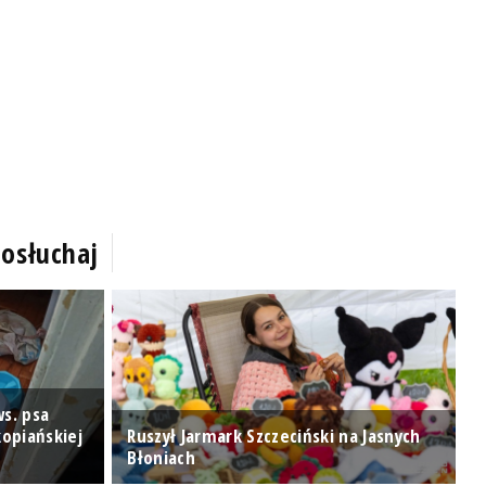
osłuchaj
s. psa
opiańskiej
Ruszył Jarmark Szczeciński na Jasnych
N
Błoniach
I