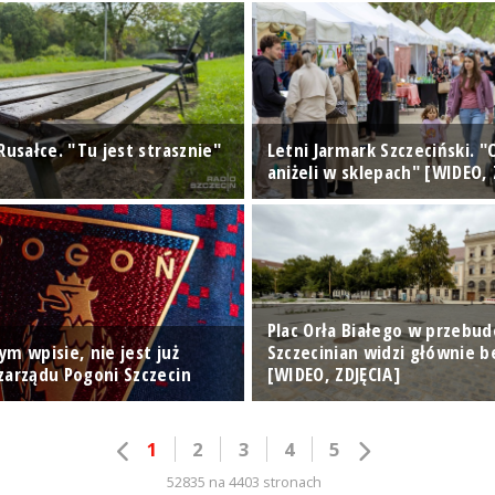
Rusałce. "Tu jest strasznie"
Letni Jarmark Szczeciński. "
aniżeli w sklepach" [WIDEO, 
Plac Orła Białego w przebud
m wpisie, nie jest już
Szczecinian widzi głównie 
zarządu Pogoni Szczecin
[WIDEO, ZDJĘCIA]
1
2
3
4
5
52835 na 4403 stronach