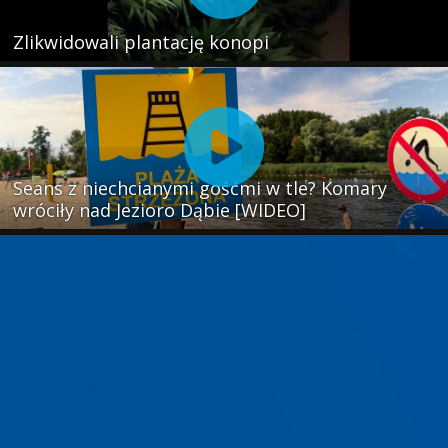
Zlikwidowali plantację konopi
Seans z niechcianymi gośćmi w tle? Komary
wróciły nad Jezioro Dąbie [WIDEO]