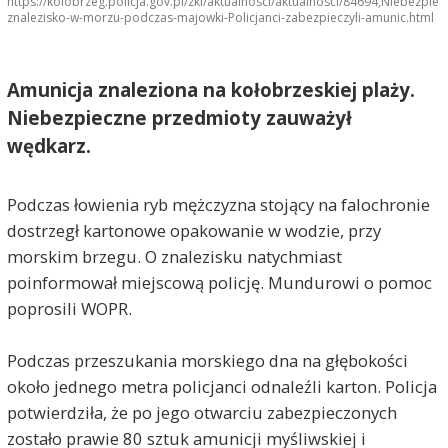
https://kolobrzeg.policja.gov.pl/zkl/aktualnosci/aktualnosci/84694,Niebezpiec
znalezisko-w-morzu-podczas-majowki-Policjanci-zabezpieczyli-amunic.html
Amunicja znaleziona na kołobrzeskiej plaży.
Niebezpieczne przedmioty zauważył
wędkarz.
Podczas łowienia ryb mężczyzna stojący na falochronie
dostrzegł kartonowe opakowanie w wodzie, przy
morskim brzegu. O znalezisku natychmiast
poinformował miejscową policję. Mundurowi o pomoc
poprosili WOPR.
Podczas przeszukania morskiego dna na głębokości
około jednego metra policjanci odnaleźli karton. Policja
potwierdziła, że po jego otwarciu zabezpieczonych
zostało prawie 80 sztuk amunicji myśliwskiej i