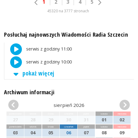
1
2
3
4
5
45320 na 3777 stronach
Posłuchaj najnowszych Wiadomości Radia Szczecin
serwis z godziny 11:00
serwis z godziny 10:00
pokaż więcej
Archiwum informacji
sierpień 2026
poniedziałek
wtorek
środa
czwartek
piątek
sobota
niedziela
27
28
29
30
31
01
02
poniedziałek
wtorek
środa
czwartek
piątek
sobota
niedziela
03
04
05
06
07
08
09