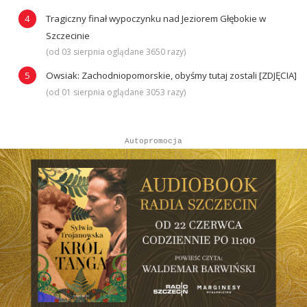
Tragiczny finał wypoczynku nad Jeziorem Głębokie w
Szczecinie
(od 03 sierpnia oglądane 3650 razy)
Owsiak: Zachodniopomorskie, obyśmy tutaj zostali [ZDJĘCIA]
(od 01 sierpnia oglądane 3053 razy)
Autopromocja