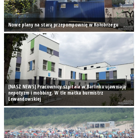
Nowe plany na starą przepompownię w Kołobrzegu
[NASZ NEWS] Pracownicy szpitala w Barlinku ujawniają
nepotyzm i mobbing. W tle matka burmistrz
Lewandowskiej