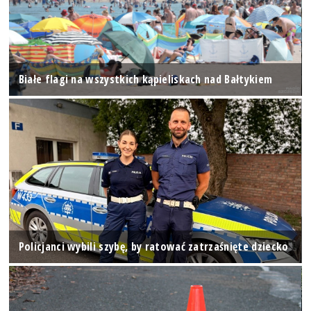
Białe flagi na wszystkich kąpieliskach nad Bałtykiem
Policjanci wybili szybę, by ratować zatrzaśnięte dziecko