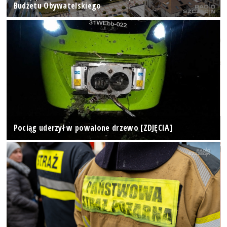
Budżetu Obywatelskiego
Pociąg uderzył w powalone drzewo [ZDJĘCIA]