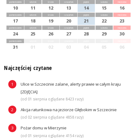
poniedziałek
wtorek
środa
czwartek
piątek
sobota
niedziela
10
11
12
13
14
15
16
poniedziałek
wtorek
środa
czwartek
piątek
sobota
niedziela
17
18
19
20
21
22
23
poniedziałek
wtorek
środa
czwartek
piątek
sobota
niedziela
24
25
26
27
28
29
30
poniedziałek
wtorek
środa
czwartek
piątek
sobota
niedziela
31
01
02
03
04
05
06
Najczęściej czytane
Ulice w Szczecinie zalane, alerty prawie w całym kraju
[ZDJĘCIA]
(od 01 sierpnia oglądane 8423 razy)
Akcja ratunkowa na jeziorze Głębokim w Szczecinie
(od 02 sierpnia oglądane 4858 razy)
Pożar domu w Mierzynie
(od 01 sierpnia oglądane 4154 razy)