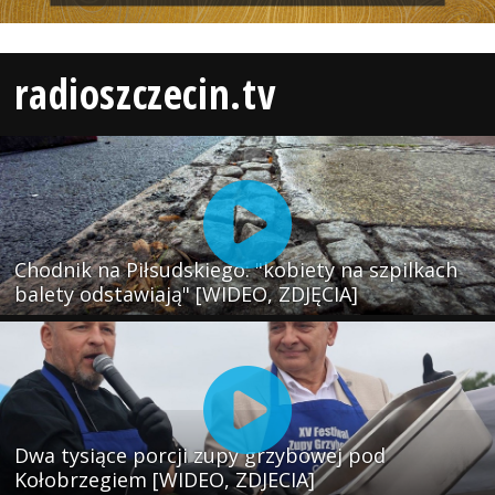
radioszczecin.tv
Chodnik na Piłsudskiego: "kobiety na szpilkach
balety odstawiają" [WIDEO, ZDJĘCIA]
Dwa tysiące porcji zupy grzybowej pod
Kołobrzegiem [WIDEO, ZDJECIA]