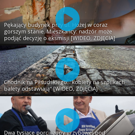
Pękający budynek przy ul. Hożej w coraz
gorszym stanie. Mieszkańcy: nadzór może
podjąć decyzję o eksmisji [WIDEO, ZDJĘCIA]
Chodnik na Piłsudskiego: "kobiety na szpilkach
balety odstawiają" [WIDEO, ZDJĘCIA]
Dwa tysiące porcji zupy grzybowej pod