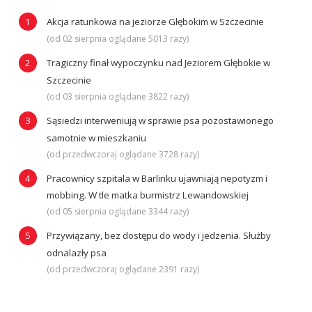
Akcja ratunkowa na jeziorze Głębokim w Szczecinie
(od 02 sierpnia oglądane 5013 razy)
Tragiczny finał wypoczynku nad Jeziorem Głębokie w
Szczecinie
(od 03 sierpnia oglądane 3822 razy)
Sąsiedzi interweniują w sprawie psa pozostawionego
samotnie w mieszkaniu
(od przedwczoraj oglądane 3728 razy)
Pracownicy szpitala w Barlinku ujawniają nepotyzm i
mobbing. W tle matka burmistrz Lewandowskiej
(od 05 sierpnia oglądane 3344 razy)
Przywiązany, bez dostępu do wody i jedzenia. Służby
odnalazły psa
(od przedwczoraj oglądane 2391 razy)