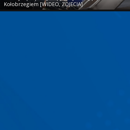
Kołobrzegiem [WIDEO, ZDJECIA]