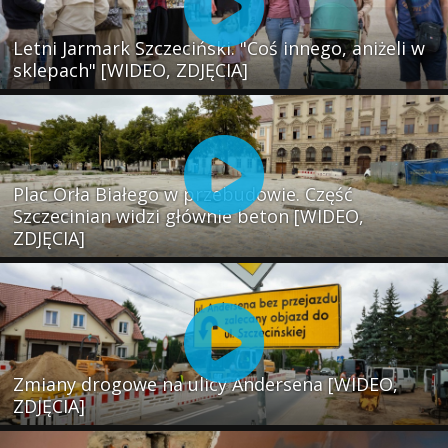
Letni Jarmark Szczeciński. "Coś innego, aniżeli w
sklepach" [WIDEO, ZDJĘCIA]
Plac Orła Białego w przebudowie. Część
Szczecinian widzi głównie beton [WIDEO,
ZDJĘCIA]
Zmiany drogowe na ulicy Andersena [WIDEO,
ZDJĘCIA]