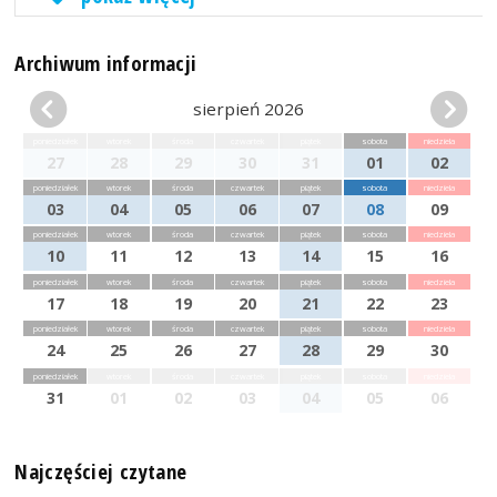
Archiwum informacji
sierpień 2026
poniedziałek
wtorek
środa
czwartek
piątek
sobota
niedziela
27
28
29
30
31
01
02
poniedziałek
wtorek
środa
czwartek
piątek
sobota
niedziela
03
04
05
06
07
08
09
poniedziałek
wtorek
środa
czwartek
piątek
sobota
niedziela
10
11
12
13
14
15
16
poniedziałek
wtorek
środa
czwartek
piątek
sobota
niedziela
17
18
19
20
21
22
23
poniedziałek
wtorek
środa
czwartek
piątek
sobota
niedziela
24
25
26
27
28
29
30
poniedziałek
wtorek
środa
czwartek
piątek
sobota
niedziela
31
01
02
03
04
05
06
Najczęściej czytane