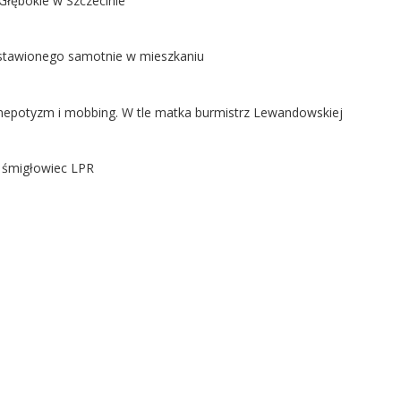
Głębokie w Szczecinie
ostawionego samotnie w mieszkaniu
ą nepotyzm i mobbing. W tle matka burmistrz Lewandowskiej
ł śmigłowiec LPR