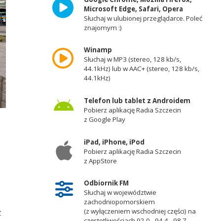
Microsoft Edge, Safari, Opera
Słuchaj w ulubionej przeglądarce. Poleć
znajomym :)
Winamp
Słuchaj w MP3 (stereo, 128 kb/s,
44.1kHz) lub w AAC+ (stereo, 128 kb/s,
44.1kHz)
Telefon lub tablet z Androidem
Pobierz aplikację Radia Szczecin
z Google Play
iPad, iPhone, iPod
Pobierz aplikację Radia Szczecin
z AppStore
Odbiornik FM
Słuchaj w województwie
zachodniopomorskiem
ż
(z wyłączeniem wschodniej części) na
częstotliwościach 92,0 - 94,4 - 98,7 -