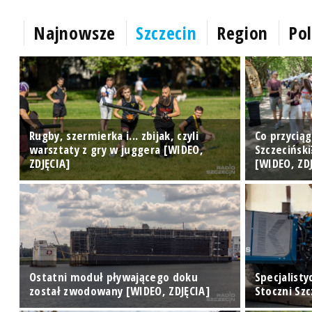
Najnowsze
Szczecin
Region
Pol
Rugby, szermierka i... zbijak, czyli
Co przycią
warsztaty z gry w juggera [WIDEO,
Szczecińsk
ZDJĘCIA]
[WIDEO, ZD
w
Ostatni moduł pływającego doku
Specjalisty
został zwodowany [WIDEO, ZDJĘCIA]
Stoczni Sz