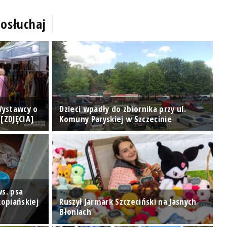
osłuchaj
 Wystawcy o
Dzieci wpadły do zbiornika przy ul.
K
[ZDJĘCIA]
Komuny Paryskiej w Szczecinie
D
s. psa
opiańskiej
Ruszył Jarmark Szczeciński na Jasnych
Błoniach
W