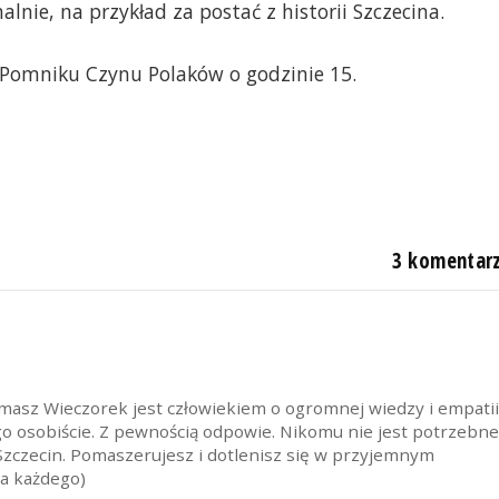
alnie, na przykład za postać z historii Szczecina.
z Pomniku Czynu Polaków o godzinie 15.
ujawnione zostanie GDZIE było wywieszone lub opublikowane
Szczecin z dn. 24.09.2025r. o przystąpieniu do opracowania
3 komentar
ko planowanej wóczas bazy paliwowej w Podjuchach przy ul
sz Wieczorek jest człowiekiem o ogromnej wiedzy i empatii
 go osobiście. Z pewnością odpowie. Nikomu nie jest potrzebn
Szczecin. Pomaszerujesz i dotlenisz się w przyjemnym
la każdego)