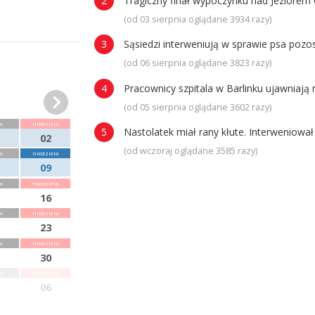
Tragiczny finał wypoczynku nad Jeziorem 
(od 03 sierpnia oglądane 3934 razy)
Sąsiedzi interweniują w sprawie psa poz
(od 06 sierpnia oglądane 3823 razy)
Pracownicy szpitala w Barlinku ujawniaj
(od 05 sierpnia oglądane 3602 razy)
a
niedziela
Nastolatek miał rany kłute. Interweniowa
02
(od wczoraj oglądane 3585 razy)
a
niedziela
09
a
niedziela
16
a
niedziela
23
a
niedziela
30
a
niedziela
06