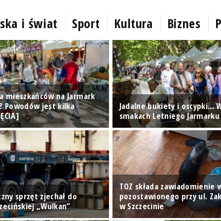
ska i świat
Sport
Kultura
Biznes
P
ga mieszkańców na Jarmark
i? Powodów jest kilka
Jadalne bukiety i oscypki...
JĘCIA]
smakach Letniego Jarmarku 
TOZ składa zawiadomienie w
czny sprzęt zjechał do
pozostawionego przy ul. Zak
czecińskiej „Wulkan”
w Szczecinie