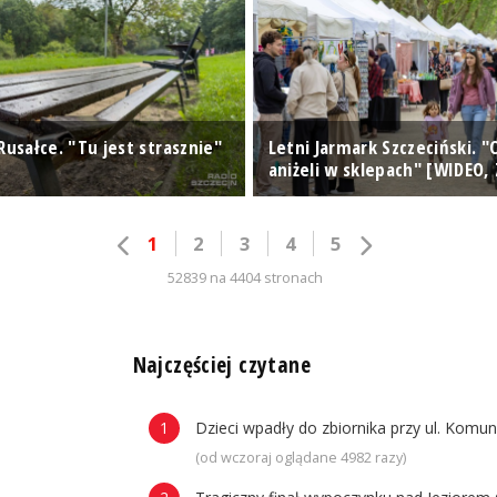
Rusałce. "Tu jest strasznie"
Letni Jarmark Szczeciński. "
aniżeli w sklepach" [WIDEO, 
1
2
3
4
5
52839 na 4404 stronach
n
Najczęściej czytane
Dzieci wpadły do zbiornika przy ul. Komun
(od wczoraj oglądane 4982 razy)