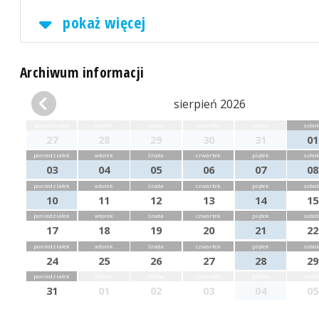
pokaż więcej
Archiwum informacji
sierpień 2026
poniedziałek
wtorek
środa
czwartek
piątek
sobot
27
28
29
30
31
01
poniedziałek
wtorek
środa
czwartek
piątek
sobot
03
04
05
06
07
08
poniedziałek
wtorek
środa
czwartek
piątek
sobot
10
11
12
13
14
15
poniedziałek
wtorek
środa
czwartek
piątek
sobot
17
18
19
20
21
22
poniedziałek
wtorek
środa
czwartek
piątek
sobot
24
25
26
27
28
29
poniedziałek
wtorek
środa
czwartek
piątek
sobot
31
01
02
03
04
05