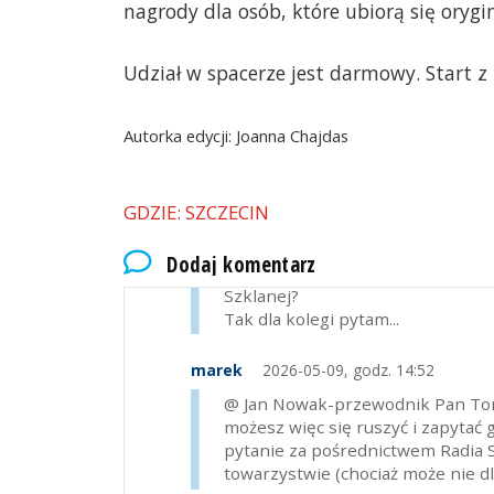
nagrody dla osób, które ubiorą się orygin
Udział w spacerze jest darmowy. Start 
Autorka edycji: Joanna Chajdas
Jan Nowak
2026-05-09, godz. 11:25
GDZIE: SZCZECIN
to może w ramach tego spaceru 
Obwieszczenie Prezydenta Miasta 
Dodaj komentarz
oceny oddziaływania na środowis
Szklanej?
Tak dla kolegi pytam...
marek
2026-05-09, godz. 14:52
@ Jan Nowak-przewodnik Pan Toma
możesz więc się ruszyć i zapytać
pytanie za pośrednictwem Radia 
towarzystwie (chociaż może nie d