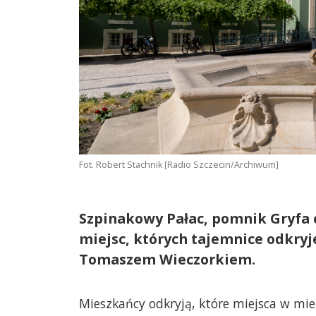
Fot. Robert Stachnik [Radio Szczecin/Archiwum]
Szpinakowy Pałac, pomnik Gryfa c
miejsc, których tajemnice odkry
Tomaszem Wieczorkiem.
Mieszkańcy odkryją, które miejsca w mie