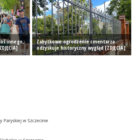
Coś innego,
Zabytkowe ogrodzenie cmentarza
ZDJĘCIA]
odzyskuje historyczny wygląd [ZDJĘCIA]
T
y Paryskiej w Szczecinie