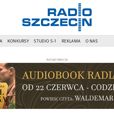
A
KONKURSY
STUDIO S-1
REKLAMA
O NAS
Autopromocja
Reklama