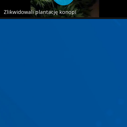
Zlikwidowali plantację konopi