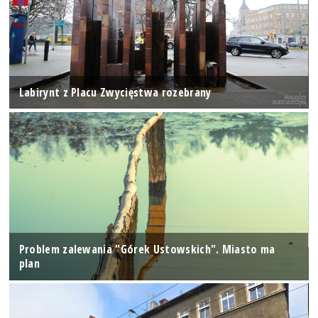
Labirynt z Placu Zwycięstwa rozebrany
Problem zalewania "Górek Ustowskich". Miasto ma
plan