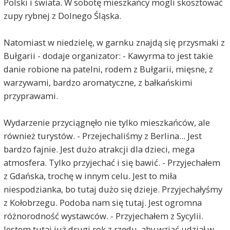
Polski i świata. W sobotę mieszkańcy mogli skosztować
zupy rybnej z Dolnego Śląska.
Natomiast w niedzielę, w garnku znajdą się przysmaki z
Bułgarii - dodaje organizator: - Kawyrma to jest takie
danie robione na patelni, rodem z Bułgarii, mięsne, z
warzywami, bardzo aromatyczne, z bałkańskimi
przyprawami.
Wydarzenie przyciągnęło nie tylko mieszkańców, ale
również turystów. - Przejechaliśmy z Berlina... Jest
bardzo fajnie. Jest dużo atrakcji dla dzieci, mega
atmosfera. Tylko przyjechać i się bawić. - Przyjechałem
z Gdańska, trochę w innym celu. Jest to miła
niespodzianka, bo tutaj dużo się dzieje. Przyjechałyśmy
z Kołobrzegu. Podoba nam się tutaj. Jest ogromna
różnorodność wystawców. - Przyjechałem z Sycylii.
Jestem tutaj już drugi rok z rzędu, aby wziąć udział w