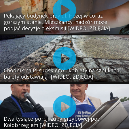
Pękający budynek przy ul. Hożej w coraz
gorszym stanie. Mieszkańcy: nadzór może
podjąć decyzję o eksmisji [WIDEO, ZDJĘCIA]
Chodnik na Piłsudskiego: "kobiety na szpilkach
balety odstawiają" [WIDEO, ZDJĘCIA]
Dwa tysiące porcji zupy grzybowej pod
Kołobrzegiem [WIDEO, ZDJECIA]