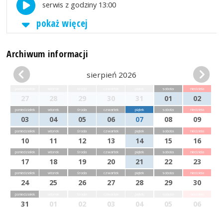
serwis z godziny 13:00
pokaż więcej
Archiwum informacji
sierpień 2026
poniedziałek
wtorek
środa
czwartek
piątek
sobota
niedziela
27
28
29
30
31
01
02
poniedziałek
wtorek
środa
czwartek
piątek
sobota
niedziela
03
04
05
06
07
08
09
poniedziałek
wtorek
środa
czwartek
piątek
sobota
niedziela
10
11
12
13
14
15
16
poniedziałek
wtorek
środa
czwartek
piątek
sobota
niedziela
17
18
19
20
21
22
23
poniedziałek
wtorek
środa
czwartek
piątek
sobota
niedziela
24
25
26
27
28
29
30
poniedziałek
wtorek
środa
czwartek
piątek
sobota
niedziela
31
01
02
03
04
05
06