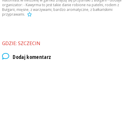
Natomiast w niedzielę w garnku znajdą się przysmaki z Bułgarii - dodaje
organizator: - Kawyrma to jest takie danie robione na patelni, rodem z
Bułgarii, mięsne, z warzywami, bardzo aromatyczne, z bałkańskimi
przyprawami.
GDZIE: SZCZECIN
Dodaj komentarz