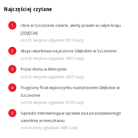
Najczęściej czytane
Ulice w Szczecinie zalane, alerty prawie w całym kraju
[ZDJĘCIA]
(od 01 sierpnia oglądane 8519 razy)
Akcja ratunkowa na jeziorze Głębokim w Szczecinie
(od 02 sierpnia oglądane 4957 razy)
Pożar domu w Mierzynie
(od 01 sierpnia oglądane 4255 razy)
Tragiczny finał wypoczynku nad Jeziorem Głębokie w
Szczecinie
(od 03 sierpnia oglądane 3756 razy)
Sąsiedzi interweniują w sprawie psa pozostawionego
samotnie w mieszkaniu
(od wczoraj oglądane 3485 razy)