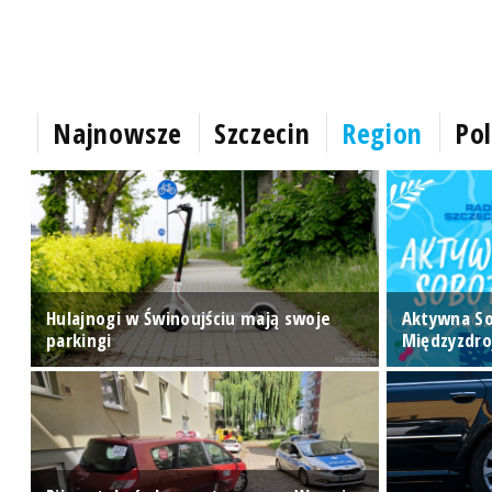
Najnowsze
Szczecin
Region
Pol
Hulajnogi w Świnoujściu mają swoje
Aktywna S
parkingi
Międzyzdro