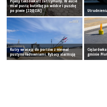
Pijany taksówkarz zatrzymany. W aucie
miał pustą butelkę po wódce i puszkę
y
po piwie [ZDJĘCIA]
Utrudnieni
az
Kutry wracają do portów z niemal
Ciężarówka
pustymi ładowniami. Rybacy alarmują
gminie Pło