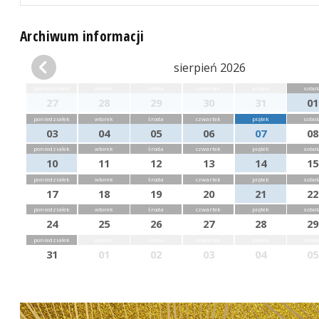
Archiwum informacji
sierpień 2026
poniedziałek
wtorek
środa
czwartek
piątek
sobot
27
28
29
30
31
01
poniedziałek
wtorek
środa
czwartek
piątek
sobot
03
04
05
06
07
08
poniedziałek
wtorek
środa
czwartek
piątek
sobot
10
11
12
13
14
15
poniedziałek
wtorek
środa
czwartek
piątek
sobot
17
18
19
20
21
22
poniedziałek
wtorek
środa
czwartek
piątek
sobot
24
25
26
27
28
29
poniedziałek
wtorek
środa
czwartek
piątek
sobot
31
01
02
03
04
05