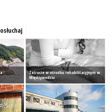
osłuchaj
za
Zatrucie w ośrodku rehabilitacyjnym w
N
Międzywodziu
e