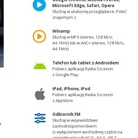
Microsoft Edge, Safari, Opera
Słuchaj w ulubionej przeglądarce. Poleć
znajomym :)
Winamp
Słuchaj w MP3 (stereo, 128 kb/s,
44.1kHz) lub w AAC+ (stereo, 128 kb/s,
44.1kHz)
Telefon lub tablet z Androidem
Pobierz aplikację Radia Szczecin
z Google Play
iPad, iPhone, iPod
Pobierz aplikację Radia Szczecin
z AppStore
Odbiornik FM
Słuchaj w województwie
o
zachodniopomorskiem
(z wyłączeniem wschodniej części) na
częstotliwościach 92,0 - 94,4 - 98,7 -