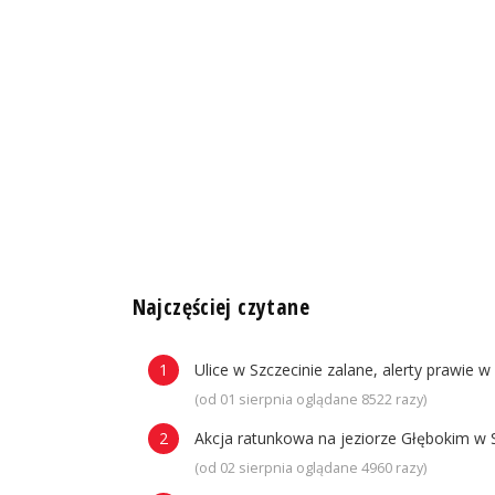
n
Najczęściej czytane
Ulice w Szczecinie zalane, alerty prawie w
(od 01 sierpnia oglądane 8522 razy)
Akcja ratunkowa na jeziorze Głębokim w 
(od 02 sierpnia oglądane 4960 razy)