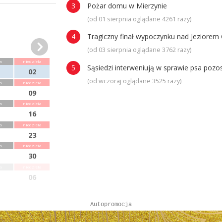
Pożar domu w Mierzynie
(od 01 sierpnia oglądane 4261 razy)
Tragiczny finał wypoczynku nad Jeziorem 
(od 03 sierpnia oglądane 3762 razy)
a
niedziela
Sąsiedzi interweniują w sprawie psa poz
02
(od wczoraj oglądane 3525 razy)
a
niedziela
09
a
niedziela
16
a
niedziela
23
a
niedziela
30
a
niedziela
06
Autopromocja