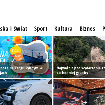
ska i świat
Sport
Kultura
Biznes
P
obota na Targu Rybnym w
Najważniejsze wydarzenia z
jach
zachodniej granicy