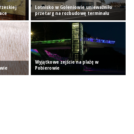
rzeskiej
Lotnisko w Goleniowie unieważniło
"
Race
przetarg na rozbudowę terminalu
s
"
Wyjątkowe zejście na plażę w
p
owie
Pobierowie
k