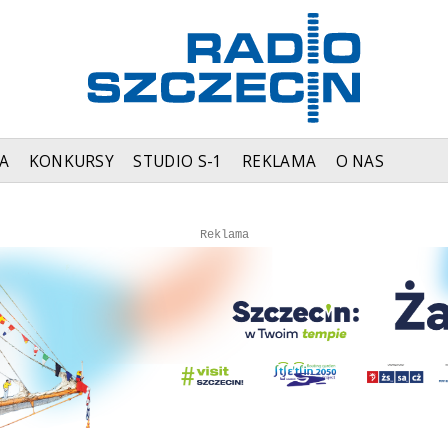
A
KONKURSY
STUDIO S-1
REKLAMA
O NAS
Autopromocja
Autopromocja
Reklama