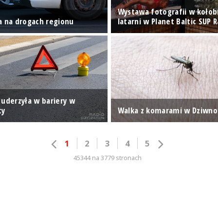
Wystawa fotografii w kołob
a na drogach regionu
latarni w Planet Baltic SUP 
 uderzyła w bariery w
ty
Walka z komarami w Dziwn
1
2
3
4
5
45344 na 3779 stronach