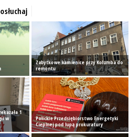
osłuchaj
Zabytkowe kamienice przy Kolumba do
O
n
remontu
P
zekazała 1
gii w
Polickie Przedsiębiorstwo Energetyki
Cieplnej pod lupą prokuratury
S