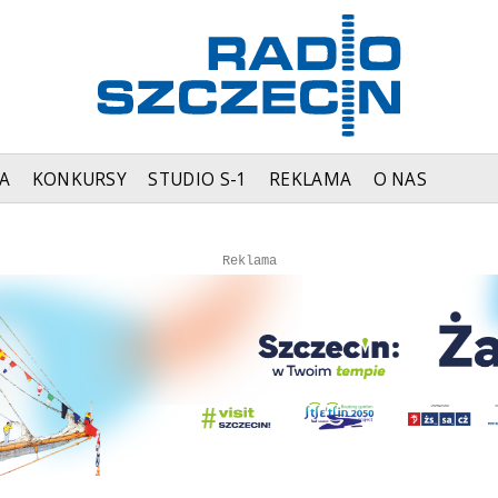
A
KONKURSY
STUDIO S-1
REKLAMA
O NAS
Autopromocja
Autopromocja
Reklama