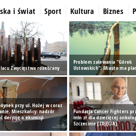
ska i świat
Sport
Kultura
Biznes
P
Problem zalewania "Górek
 Placu Zwycięstwa rozebrany
Ustowskich". Miasto ma pla
dynek przy ul. Hożej w coraz
anie. Mieszkańcy: nadzór
Fundacja Cancer Fighters pr
ć decyzję o eksmisji
mln zł dla dziecięcej onkolo
Szczecinie [ZDJĘCIA]