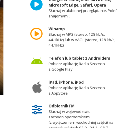
Microsoft Edge, Safari, Opera
Słuchaj w ulubionej przeglądarce. Poleć
znajomym :)
Winamp
Słuchaj w MP3 (stereo, 128 kb/s,
44.1kHz) lub w AAC+ (stereo, 128 kb/s,
44.1kHz)
Telefon lub tablet z Androidem
Pobierz aplikację Radia Szczecin
z Google Play
iPad, iPhone, iPod
Pobierz aplikację Radia Szczecin
z AppStore
Odbiornik FM
Słuchaj w województwie
zachodniopomorskiem
(z wyłączeniem wschodniej części) na
częstotliwościach 92,0 - 94,4 - 98,7 -