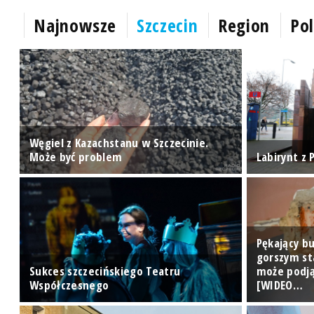
Najnowsze
Szczecin
Region
Pol
u
Węgiel z Kazachstanu w Szczecinie.
Może być problem
Labirynt z
Pękający bu
gorszym st
Sukces szczecińskiego Teatru
może podją
Współczesnego
[WIDEO…