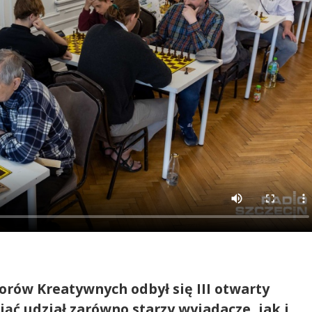
rów Kreatywnych odbył się III otwarty
ąć udział zarówno starzy wyjadacze, jak i