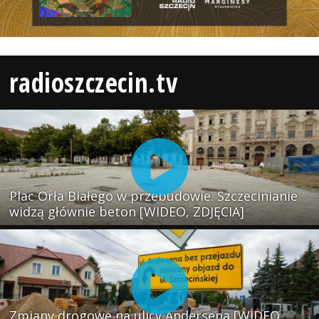
radioszczecin.tv
Plac Orła Białego w przebudowie. Szczecinianie
widzą głównie beton [WIDEO, ZDJĘCIA]
Zmiany drogowe na ulicy Andersena [WIDEO,