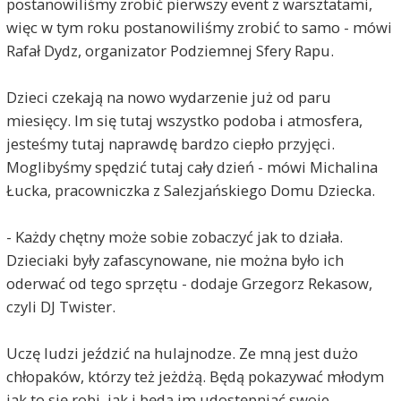
postanowiliśmy zrobić pierwszy event z warsztatami,
więc w tym roku postanowiliśmy zrobić to samo - mówi
Rafał Dydz, organizator Podziemnej Sfery Rapu.
Dzieci czekają na nowo wydarzenie już od paru
miesięcy. Im się tutaj wszystko podoba i atmosfera,
jesteśmy tutaj naprawdę bardzo ciepło przyjęci.
Moglibyśmy spędzić tutaj cały dzień - mówi Michalina
Łucka, pracowniczka z Salezjańskiego Domu Dziecka.
- Każdy chętny może sobie zobaczyć jak to działa.
Dzieciaki były zafascynowane, nie można było ich
oderwać od tego sprzętu - dodaje Grzegorz Rekasow,
czyli DJ Twister.
Uczę ludzi jeździć na hulajnodze. Ze mną jest dużo
chłopaków, którzy też jeżdżą. Będą pokazywać młodym
jak to się robi, jak i będą im udostępniać swoje