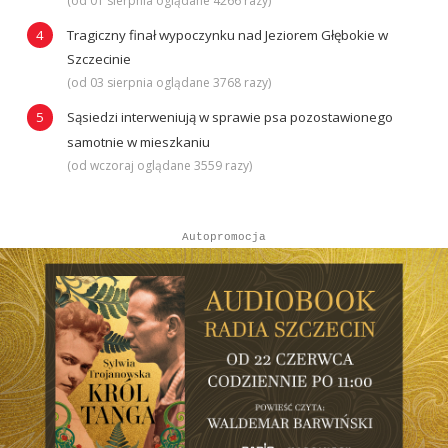
(od 01 sierpnia oglądane 4266 razy)
Tragiczny finał wypoczynku nad Jeziorem Głębokie w
Szczecinie
(od 03 sierpnia oglądane 3768 razy)
Sąsiedzi interweniują w sprawie psa pozostawionego
samotnie w mieszkaniu
(od wczoraj oglądane 3559 razy)
Autopromocja