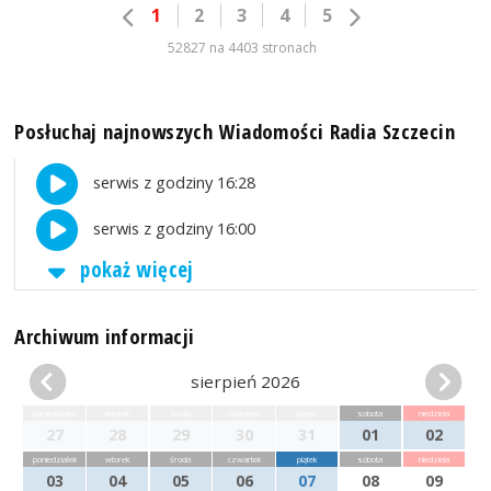
1
2
3
4
5
52827 na 4403 stronach
Posłuchaj najnowszych Wiadomości Radia Szczecin
serwis z godziny 16:28
serwis z godziny 16:00
pokaż więcej
Archiwum informacji
sierpień 2026
poniedziałek
wtorek
środa
czwartek
piątek
sobota
niedziela
27
28
29
30
31
01
02
poniedziałek
wtorek
środa
czwartek
piątek
sobota
niedziela
03
04
05
06
07
08
09