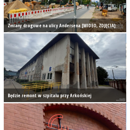
Zmiany drogowe na ulicy Andersena [WIDEO, ZDJĘCIA]
Będzie remont w szpitalu przy Arkońskiej