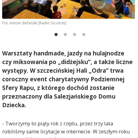
Fot. Antoni Stefański [Radio Szczecin]
F
Warsztaty handmade, jazdy na hulajnodze
czy miksowania po „didżejsku”, a także liczne
występy. W szczecińskiej Hali „Odra” trwa
coroczny event charytatywny Podziemnej
Sfery Rapu, z którego dochód zostanie
przeznaczony dla Salezjańskiego Domu
Dziecka.
- Tworzymy to piąty rok z rzędu, przez trzy lata
robiliśmy same licytacje w internecie. W zeszłym roku