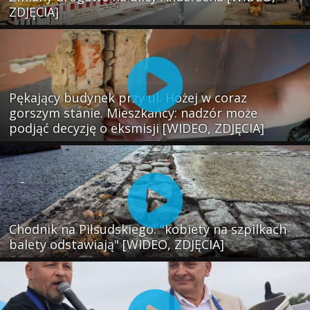
ZDJĘCIA]
Pękający budynek przy ul. Hożej w coraz
gorszym stanie. Mieszkańcy: nadzór może
podjąć decyzję o eksmisji [WIDEO, ZDJĘCIA]
Chodnik na Piłsudskiego: "kobiety na szpilkach
balety odstawiają" [WIDEO, ZDJĘCIA]