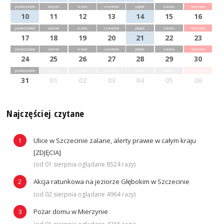
poniedziałek
wtorek
środa
czwartek
piątek
sobota
niedziela
10
11
12
13
14
15
16
poniedziałek
wtorek
środa
czwartek
piątek
sobota
niedziela
17
18
19
20
21
22
23
poniedziałek
wtorek
środa
czwartek
piątek
sobota
niedziela
24
25
26
27
28
29
30
poniedziałek
wtorek
środa
czwartek
piątek
sobota
niedziela
31
01
02
03
04
05
06
Najczęściej czytane
Ulice w Szczecinie zalane, alerty prawie w całym kraju
[ZDJĘCIA]
(od 01 sierpnia oglądane 8524 razy)
Akcja ratunkowa na jeziorze Głębokim w Szczecinie
(od 02 sierpnia oglądane 4964 razy)
Pożar domu w Mierzynie