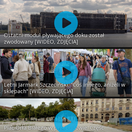
Ostatni moduł pływającego doku został
zwodowany [WIDEO, ZDJĘCIA]
Letni Jarmark Szczeciński. "Coś innego, aniżeli w
sklepach" [WIDEO, ZDJĘCIA]
Plac Orła Białego w przebudowie. Część