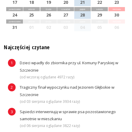
17
18
19
20
21
22
23
poniedziałek
wtorek
środa
czwartek
piątek
sobota
niedziela
24
25
26
27
28
29
30
poniedziałek
wtorek
środa
czwartek
piątek
sobota
niedziela
31
01
02
03
04
05
06
Najczęściej czytane
Dzieci wpadły do zbiornika przy ul. Komuny Paryskiej w
Szczecinie
(od wczoraj oglądane 4972 razy)
Tragiczny finał wypoczynku nad Jeziorem Głębokie w
Szczecinie
(od 03 sierpnia oglądane 3934 razy)
Sąsiedzi interweniują w sprawie psa pozostawionego
samotnie w mieszkaniu
(od 06 sierpnia oglądane 3822 razy)