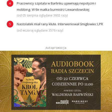
Pracownicy szpitala w Barlinku ujawniają nepotyzm i
mobbing. W tle matka burmistrz Lewandowskiej
(od 05 sierpnia oglądane 3602 razy)
Nastolatek miał rany kłute. Interweniował śmigłowiec LPR
(od wczoraj oglądane 3576 razy)
Autopromocja