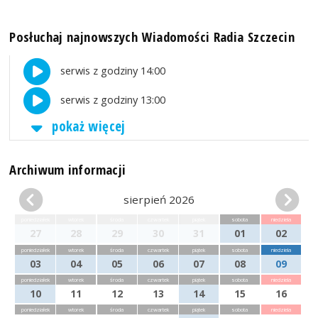
Posłuchaj najnowszych Wiadomości Radia Szczecin
serwis z godziny 14:00
serwis z godziny 13:00
pokaż więcej
Archiwum informacji
sierpień 2026
poniedziałek
wtorek
środa
czwartek
piątek
sobota
niedziela
27
28
29
30
31
01
02
poniedziałek
wtorek
środa
czwartek
piątek
sobota
niedziela
03
04
05
06
07
08
09
poniedziałek
wtorek
środa
czwartek
piątek
sobota
niedziela
10
11
12
13
14
15
16
poniedziałek
wtorek
środa
czwartek
piątek
sobota
niedziela