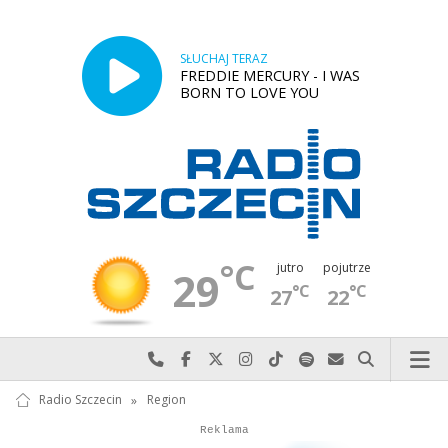
SŁUCHAJ TERAZ
FREDDIE MERCURY - I WAS
BORN TO LOVE YOU
°C
jutro
pojutrze
29
°C
°C
27
22
Najlepiej po prostu do nas zadzwoń
Odwiedź nas na Facebook-u
Odwiedź nas na X
Odwiedź nas na Instagram-ie
Odwiedź nas na TikTok-u
Szukaj nas na Spotify
Wyślij do nas w
Szukaj
Radio Szczecin
»
Region
Autopromocja
Reklama