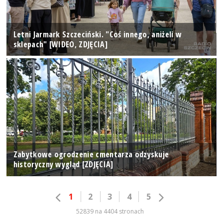
Letni Jarmark Szczeciński. "Coś innego, aniżeli w
sklepach" [WIDEO, ZDJĘCIA]
Zabytkowe ogrodzenie cmentarza odzyskuje
historyczny wygląd [ZDJĘCIA]
1
2
3
4
5
52839 na 4404 stronach