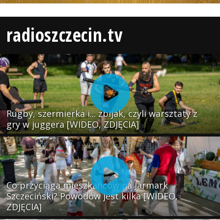
radioszczecin.tv
Rugby, szermierka i... zbijak, czyli warsztaty z
gry w juggera [WIDEO, ZDJĘCIA]
Co przyciąga mieszkańców na Jarmark
Szczeciński? Powodów jest kilka [WIDEO,
ZDJĘCIA]