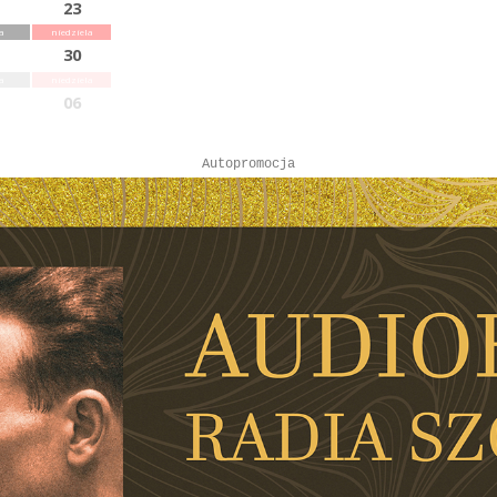
23
a
niedziela
30
a
niedziela
06
Autopromocja