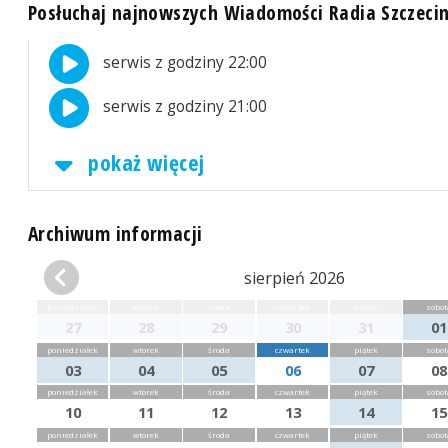
Posłuchaj najnowszych Wiadomości Radia Szczeci
serwis z godziny 22:00
serwis z godziny 21:00
pokaż więcej
Archiwum informacji
sierpień 2026
poniedziałek
wtorek
środa
czwartek
piątek
sobot
27
28
29
30
31
01
poniedziałek
wtorek
środa
czwartek
piątek
sobot
03
04
05
06
07
08
poniedziałek
wtorek
środa
czwartek
piątek
sobot
10
11
12
13
14
15
poniedziałek
wtorek
środa
czwartek
piątek
sobot