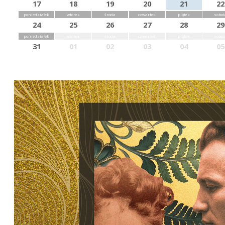
17
18
19
20
21
22
poniedziałek
wtorek
środa
czwartek
piątek
sobot
24
25
26
27
28
29
poniedziałek
wtorek
środa
czwartek
piątek
sobot
31
01
02
03
04
05