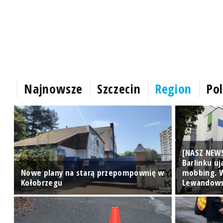
Najnowsze
Szczecin
Region
Pol
[NASZ NEWS
Barlinku u
Nowe plany na starą przepompownię w
mobbing. W
Kołobrzegu
Lewandows