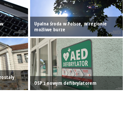
 w
Upalna środa w Polsce, w regionie
I
możliwe burze
p
zostały
O
OSP z nowym defibrylatorem
R