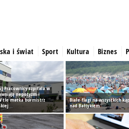
ska i świat
Sport
Kultura
Biznes
P
] Pracownicy szpitala w
jawniają nepotyzm i
 tle matka burmistrz
Białe flagi na wszystkich ką
kiej
nad Bałtykiem