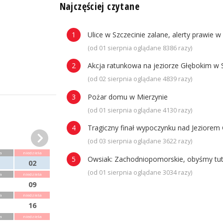
n
Najczęściej czytane
Ulice w Szczecinie zalane, alerty prawie w
(od 01 sierpnia oglądane 8386 razy)
Akcja ratunkowa na jeziorze Głębokim w 
(od 02 sierpnia oglądane 4839 razy)
Pożar domu w Mierzynie
(od 01 sierpnia oglądane 4130 razy)
Tragiczny finał wypoczynku nad Jeziorem 
(od 03 sierpnia oglądane 3622 razy)
a
niedziela
Owsiak: Zachodniopomorskie, obyśmy tuta
02
(od 01 sierpnia oglądane 3034 razy)
a
niedziela
09
a
niedziela
16
a
niedziela