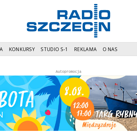
A
KONKURSY
STUDIO S-1
REKLAMA
O NAS
Autopromocja
Autopromocja