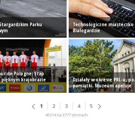
Stargardzkim Parku
Technologiczne miasteczko
wym
Białogardzie
our de Pologne: Etap
w pięknym krajobrazie
Działały w okresie PRL-u, po
pamiątki. Muzeum apeluje
1
2
3
4
5
45314 na 3777 stronach