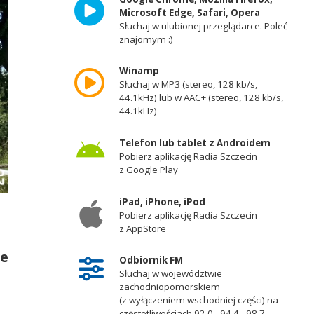
Microsoft Edge, Safari, Opera
Słuchaj w ulubionej przeglądarce. Poleć
znajomym :)
Winamp
Słuchaj w MP3 (stereo, 128 kb/s,
44.1kHz) lub w AAC+ (stereo, 128 kb/s,
44.1kHz)
Telefon lub tablet z Androidem
Pobierz aplikację Radia Szczecin
z Google Play
iPad, iPhone, iPod
Pobierz aplikację Radia Szczecin
z AppStore
ce
Odbiornik FM
Słuchaj w województwie
zachodniopomorskiem
(z wyłączeniem wschodniej części) na
częstotliwościach 92,0 - 94,4 - 98,7 -