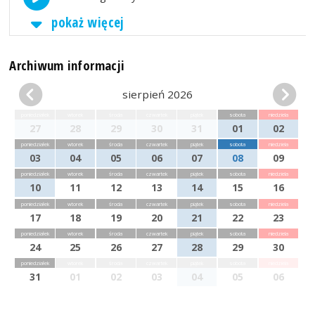
pokaż więcej
Archiwum informacji
sierpień 2026
poniedziałek
wtorek
środa
czwartek
piątek
sobota
niedziela
27
28
29
30
31
01
02
poniedziałek
wtorek
środa
czwartek
piątek
sobota
niedziela
03
04
05
06
07
08
09
poniedziałek
wtorek
środa
czwartek
piątek
sobota
niedziela
10
11
12
13
14
15
16
poniedziałek
wtorek
środa
czwartek
piątek
sobota
niedziela
17
18
19
20
21
22
23
poniedziałek
wtorek
środa
czwartek
piątek
sobota
niedziela
24
25
26
27
28
29
30
poniedziałek
wtorek
środa
czwartek
piątek
sobota
niedziela
31
01
02
03
04
05
06