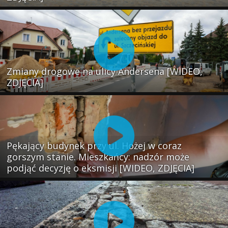
Zmiany drogowe na ulicy Andersena [WIDEO,
ZDJĘCIA]
Pękający budynek przy ul. Hożej w coraz
gorszym stanie. Mieszkańcy: nadzór może
podjąć decyzję o eksmisji [WIDEO, ZDJĘCIA]