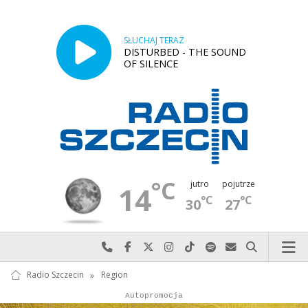
SŁUCHAJ TERAZ
DISTURBED - THE SOUND
OF SILENCE
°C
jutro
pojutrze
14
°C
°C
30
27
Najlepiej po prostu do nas zadzwoń
Odwiedź nas na Facebook-u
Odwiedź nas na X
Odwiedź nas na Instagram-ie
Odwiedź nas na TikTok-u
Szukaj nas na Spotify
Wyślij do nas w
Szukaj
Radio Szczecin
»
Region
Autopromocja
Reklama