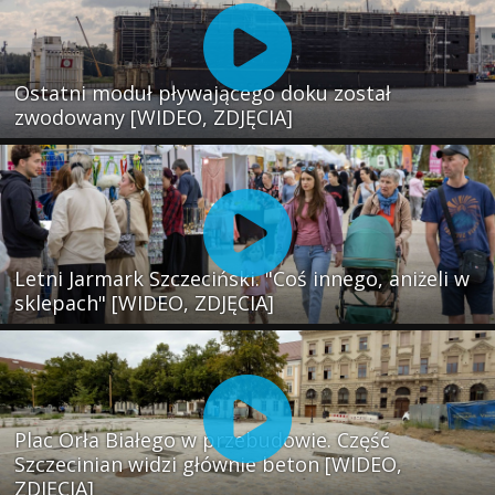
Ostatni moduł pływającego doku został
zwodowany [WIDEO, ZDJĘCIA]
Letni Jarmark Szczeciński. "Coś innego, aniżeli w
sklepach" [WIDEO, ZDJĘCIA]
Plac Orła Białego w przebudowie. Część
Szczecinian widzi głównie beton [WIDEO,
ZDJĘCIA]