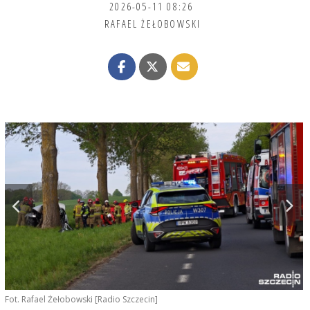
2026-05-11 08:26
RAFAEL ŻEŁOBOWSKI
Fot. Rafael Żełobowski [Radio Szczecin]
F