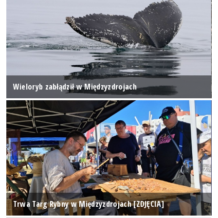
Wieloryb zabłądził w Międzyzdrojach
Trwa Targ Rybny w Międzyzdrojach [ZDJĘCIA]