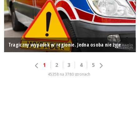
Tragiczny wypadek w regionie. Jedna osoba nie żyje
1
2
3
4
5
45358 na 3780 stronach