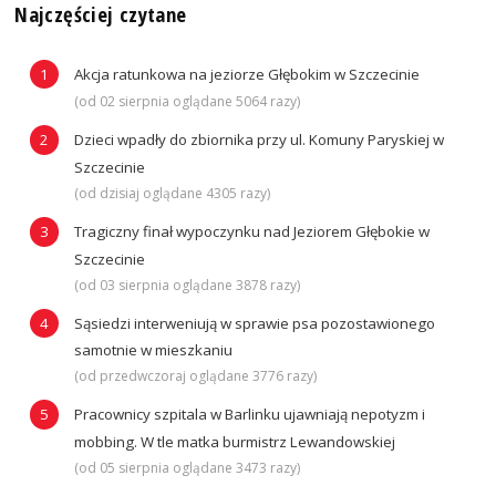
Najczęściej czytane
Akcja ratunkowa na jeziorze Głębokim w Szczecinie
(od 02 sierpnia oglądane 5064 razy)
Dzieci wpadły do zbiornika przy ul. Komuny Paryskiej w
Szczecinie
(od dzisiaj oglądane 4305 razy)
Tragiczny finał wypoczynku nad Jeziorem Głębokie w
Szczecinie
(od 03 sierpnia oglądane 3878 razy)
Sąsiedzi interweniują w sprawie psa pozostawionego
samotnie w mieszkaniu
(od przedwczoraj oglądane 3776 razy)
Pracownicy szpitala w Barlinku ujawniają nepotyzm i
mobbing. W tle matka burmistrz Lewandowskiej
(od 05 sierpnia oglądane 3473 razy)