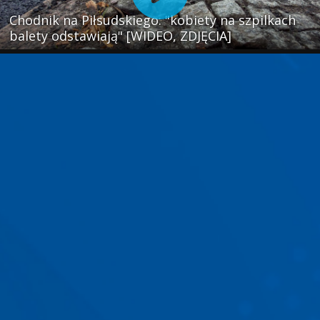
Chodnik na Piłsudskiego: "kobiety na szpilkach
balety odstawiają" [WIDEO, ZDJĘCIA]