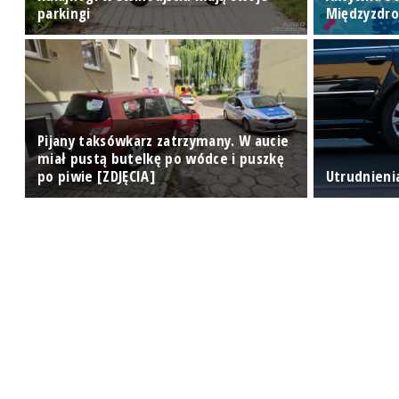
ej
parkingi
Międzyzdro
Pijany taksówkarz zatrzymany. W aucie
miał pustą butelkę po wódce i puszkę
po piwie [ZDJĘCIA]
Utrudnieni