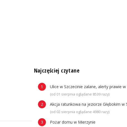
n
Najczęściej czytane
Ulice w Szczecinie zalane, alerty prawie w
(od 01 sierpnia oglądane 8539 razy)
Akcja ratunkowa na jeziorze Głębokim w 
(od 02 sierpnia oglądane 4980 razy)
Pożar domu w Mierzynie