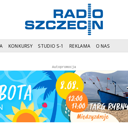
A
KONKURSY
STUDIO S-1
REKLAMA
O NAS
Autopromocja
Autopromocja
Reklama