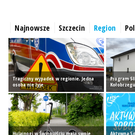
Najnowsze
Szczecin
Region
Pol
ry
Tragiczny wypadek w regionie. Jedna
Program SI
osoba nie żyje
Kołobrzegu
Hulajnogi w Świnoujściu mają swoje
Aktywna S