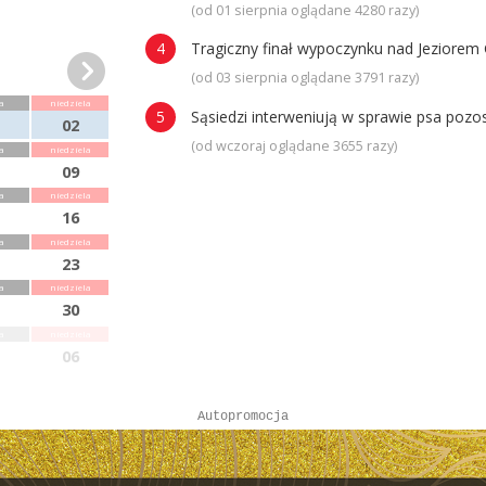
(od 01 sierpnia oglądane 4280 razy)
Tragiczny finał wypoczynku nad Jeziorem 
(od 03 sierpnia oglądane 3791 razy)
a
niedziela
Sąsiedzi interweniują w sprawie psa poz
02
(od wczoraj oglądane 3655 razy)
a
niedziela
09
a
niedziela
16
a
niedziela
23
a
niedziela
30
a
niedziela
06
Autopromocja