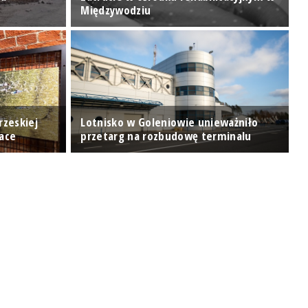
Międzywodziu
u
rzeskiej
Lotnisko w Goleniowie unieważniło
"
Race
przetarg na rozbudowę terminalu
k