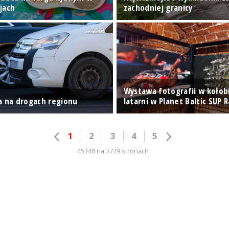
jach
zachodniej granicy
Wystawa fotografii w kołob
a na drogach regionu
latarni w Planet Baltic SUP 
1
2
3
4
5
45348 na 3779 stronach