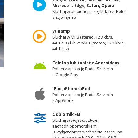
Microsoft Edge, Safari, Opera
Słuchaj w ulubionej przeglądarce. Poleć
znajomym :)
Winamp
Słuchaj w MP3 (stereo, 128 kb/s,
44.1kHz) lub w AAC+ (stereo, 128 kb/s,
44.1kHz)
Telefon lub tablet z Androidem
Pobierz aplikację Radia Szczecin
z Google Play
iPad, iPhone, iPod
Pobierz aplikację Radia Szczecin
z AppStore
Odbiornik FM
Słuchaj w województwie
zachodniopomorskiem
(z wyłączeniem wschodniej części) na
częstotliwościach 92,0 - 94,4 - 98,7 -