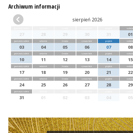
Archiwum informacji
sierpień 2026
poniedziałek
wtorek
środa
czwartek
piątek
sobot
27
28
29
30
31
01
poniedziałek
wtorek
środa
czwartek
piątek
sobot
03
04
05
06
07
08
poniedziałek
wtorek
środa
czwartek
piątek
sobot
10
11
12
13
14
15
poniedziałek
wtorek
środa
czwartek
piątek
sobot
17
18
19
20
21
22
poniedziałek
wtorek
środa
czwartek
piątek
sobot
24
25
26
27
28
29
poniedziałek
wtorek
środa
czwartek
piątek
sobot
31
01
02
03
04
05