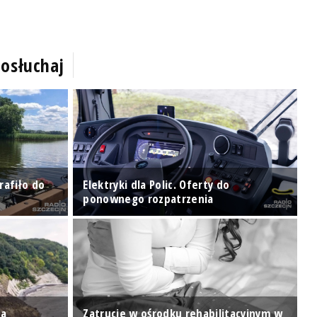
osłuchaj
rafiło do
Elektryki dla Polic. Oferty do
W
ponownego rozpatrzenia
z
za
Zatrucie w ośrodku rehabilitacyjnym w
J