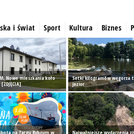
ska i świat
Sport
Kultura
Biznes
P
M. Nowe mieszkania koło
Setki kilogramów węgorza t
 [ZDJĘCIA]
jezior
obota na Targu Rybnym w
Najważniejsze wydarzenia z