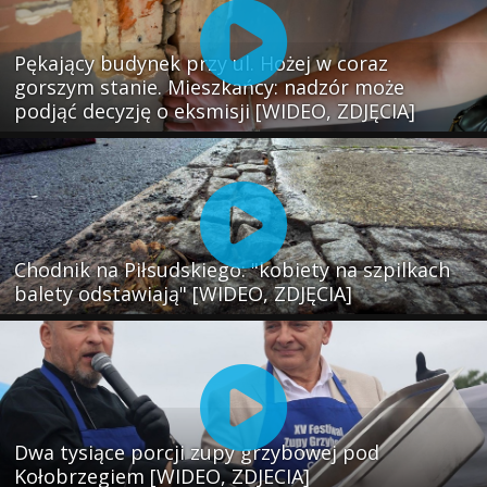
Pękający budynek przy ul. Hożej w coraz
gorszym stanie. Mieszkańcy: nadzór może
podjąć decyzję o eksmisji [WIDEO, ZDJĘCIA]
Chodnik na Piłsudskiego: "kobiety na szpilkach
balety odstawiają" [WIDEO, ZDJĘCIA]
Dwa tysiące porcji zupy grzybowej pod
Kołobrzegiem [WIDEO, ZDJECIA]