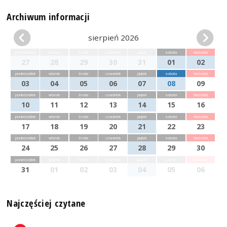
Archiwum informacji
sierpień 2026
poniedziałek
wtorek
środa
czwartek
piątek
sobota
niedziela
27
28
29
30
31
01
02
poniedziałek
wtorek
środa
czwartek
piątek
sobota
niedziela
03
04
05
06
07
08
09
poniedziałek
wtorek
środa
czwartek
piątek
sobota
niedziela
10
11
12
13
14
15
16
poniedziałek
wtorek
środa
czwartek
piątek
sobota
niedziela
17
18
19
20
21
22
23
poniedziałek
wtorek
środa
czwartek
piątek
sobota
niedziela
24
25
26
27
28
29
30
poniedziałek
wtorek
środa
czwartek
piątek
sobota
niedziela
31
01
02
03
04
05
06
Najczęściej czytane