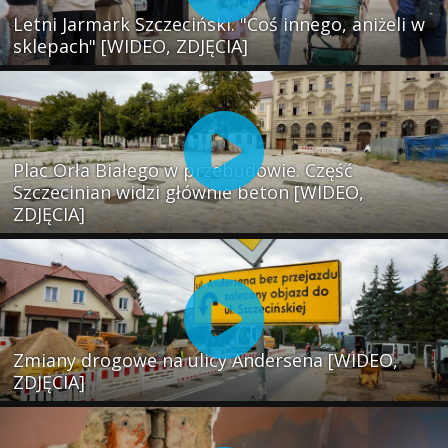
Letni Jarmark Szczeciński. "Coś innego, aniżeli w
sklepach" [WIDEO, ZDJĘCIA]
Plac Orła Białego w przebudowie. Część
Szczecinian widzi głównie beton [WIDEO,
ZDJĘCIA]
Zmiany drogowe na ulicy Andersena [WIDEO,
ZDJĘCIA]