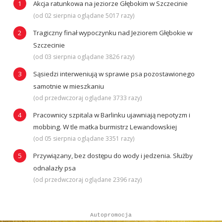
Akcja ratunkowa na jeziorze Głębokim w Szczecinie
(od 02 sierpnia oglądane 5017 razy)
Tragiczny finał wypoczynku nad Jeziorem Głębokie w
Szczecinie
(od 03 sierpnia oglądane 3826 razy)
Sąsiedzi interweniują w sprawie psa pozostawionego
samotnie w mieszkaniu
(od przedwczoraj oglądane 3733 razy)
Pracownicy szpitala w Barlinku ujawniają nepotyzm i
mobbing. W tle matka burmistrz Lewandowskiej
(od 05 sierpnia oglądane 3351 razy)
Przywiązany, bez dostępu do wody i jedzenia. Służby
odnalazły psa
(od przedwczoraj oglądane 2396 razy)
Autopromocja