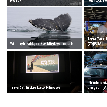
DW107
[AKTUALIZA
Trwa Targ 
Wieloryb zabłądził w Międzyzdrojach
[ZDJĘCIA]
Utrudnieni
A]
Trwa 53. Ińskie Lato Filmowe
drogach [A