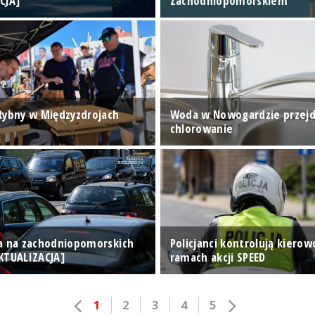
CJA]
Zachodniopomorskiem
Rybny w Międzyzdrojach
Woda w Nowogardzie przejd
chlorowanie
a na zachodniopomorskich
Policjanci kontrolują kiero
KTUALIZACJA]
ramach akcji SPEED
1
2
3
4
5