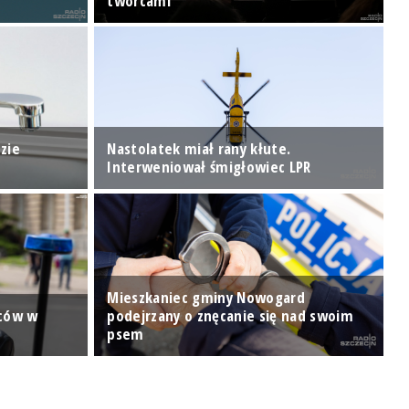
twórcami
S
zie
Nastolatek miał rany kłute.
J
Interweniował śmigłowiec LPR
P
Mieszkaniec gminy Nowogard
wców w
podejrzany o znęcanie się nad swoim
R
psem
t