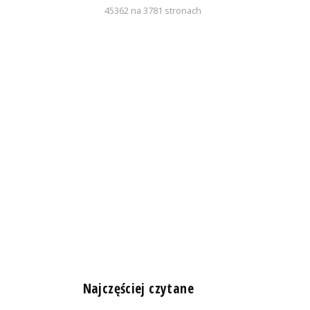
45362 na 3781 stronach
n
Najczęściej czytane