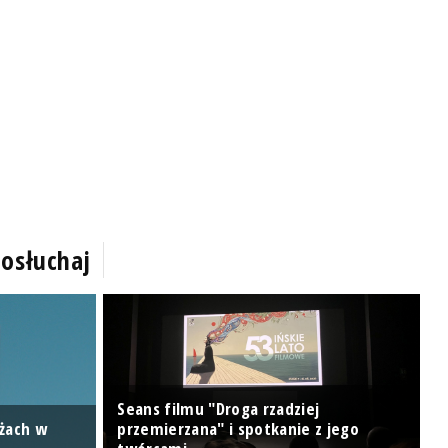
osłuchaj
Seans filmu "Droga rzadziej
ażach w
przemierzana" i spotkanie z jego
I