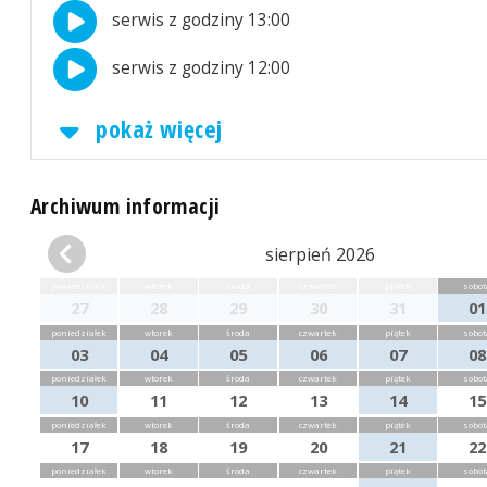
serwis z godziny 13:00
serwis z godziny 12:00
pokaż więcej
Archiwum informacji
sierpień 2026
poniedziałek
wtorek
środa
czwartek
piątek
sobot
27
28
29
30
31
01
poniedziałek
wtorek
środa
czwartek
piątek
sobot
03
04
05
06
07
08
poniedziałek
wtorek
środa
czwartek
piątek
sobot
10
11
12
13
14
15
poniedziałek
wtorek
środa
czwartek
piątek
sobot
17
18
19
20
21
22
poniedziałek
wtorek
środa
czwartek
piątek
sobot