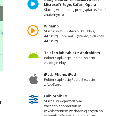
Microsoft Edge, Safari, Opera
Słuchaj w ulubionej przeglądarce. Poleć
znajomym :)
Winamp
Słuchaj w MP3 (stereo, 128 kb/s,
44.1kHz) lub w AAC+ (stereo, 128 kb/s,
44.1kHz)
Telefon lub tablet z Androidem
Pobierz aplikację Radia Szczecin
z Google Play
iPad, iPhone, iPod
fot. ZZDW Koszalin
Pobierz aplikację Radia Szczecin
z AppStore
Odbiornik FM
h
Słuchaj w województwie
zachodniopomorskiem
(z wyłączeniem wschodniej części) na
częstotliwościach 92,0 - 94,4 - 98,7 -