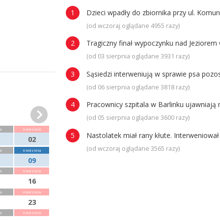
Dzieci wpadły do zbiornika przy ul. Komun
(od wczoraj oglądane 4955 razy)
Tragiczny finał wypoczynku nad Jeziorem 
(od 03 sierpnia oglądane 3931 razy)
Sąsiedzi interweniują w sprawie psa poz
(od 06 sierpnia oglądane 3818 razy)
Pracownicy szpitala w Barlinku ujawniaj
(od 05 sierpnia oglądane 3600 razy)
a
niedziela
Nastolatek miał rany kłute. Interweniowa
02
(od wczoraj oglądane 3565 razy)
a
niedziela
09
a
niedziela
16
a
niedziela
23
a
niedziela