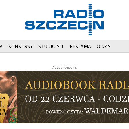
A
KONKURSY
STUDIO S-1
REKLAMA
O NAS
Autopromocja
Reklama