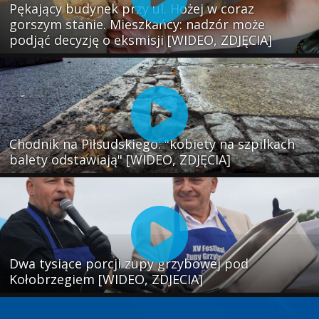
Pękający budynek przy ul. Hożej w coraz
gorszym stanie. Mieszkańcy: nadzór może
podjąć decyzję o eksmisji [WIDEO, ZDJĘCIA]
Chodnik na Piłsudskiego: "kobiety na szpilkach
balety odstawiają" [WIDEO, ZDJĘCIA]
Dwa tysiące porcji zupy grzybowej pod
Kołobrzegiem [WIDEO, ZDJECIA]