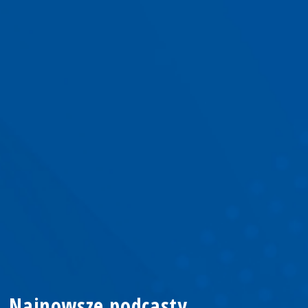
Najnowsze podcasty