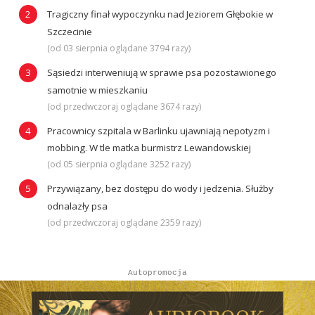
Tragiczny finał wypoczynku nad Jeziorem Głębokie w
Szczecinie
(od 03 sierpnia oglądane 3794 razy)
Sąsiedzi interweniują w sprawie psa pozostawionego
samotnie w mieszkaniu
(od przedwczoraj oglądane 3674 razy)
Pracownicy szpitala w Barlinku ujawniają nepotyzm i
mobbing. W tle matka burmistrz Lewandowskiej
(od 05 sierpnia oglądane 3252 razy)
Przywiązany, bez dostępu do wody i jedzenia. Służby
odnalazły psa
(od przedwczoraj oglądane 2359 razy)
Autopromocja