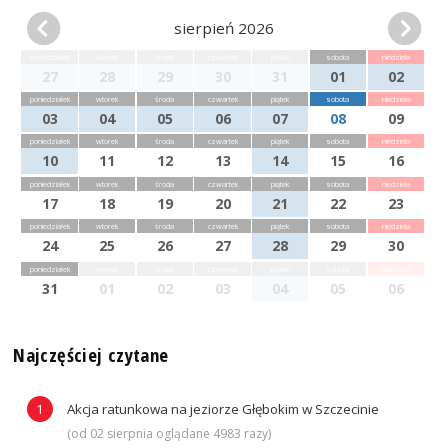
sierpień 2026
poniedziałek
wtorek
środa
czwartek
piątek
sobota
niedziela
27
28
29
30
31
01
02
poniedziałek
wtorek
środa
czwartek
piątek
sobota
niedziela
03
04
05
06
07
08
09
poniedziałek
wtorek
środa
czwartek
piątek
sobota
niedziela
10
11
12
13
14
15
16
poniedziałek
wtorek
środa
czwartek
piątek
sobota
niedziela
17
18
19
20
21
22
23
poniedziałek
wtorek
środa
czwartek
piątek
sobota
niedziela
24
25
26
27
28
29
30
poniedziałek
wtorek
środa
czwartek
piątek
sobota
niedziela
31
01
02
03
04
05
06
Najczęściej czytane
Akcja ratunkowa na jeziorze Głębokim w Szczecinie
(od 02 sierpnia oglądane 4983 razy)