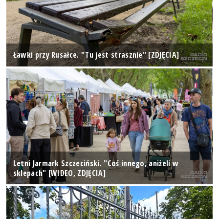
Ławki przy Rusałce. "Tu jest strasznie" [ZDJĘCIA]
Letni Jarmark Szczeciński. "Coś innego, aniżeli w
sklepach" [WIDEO, ZDJĘCIA]