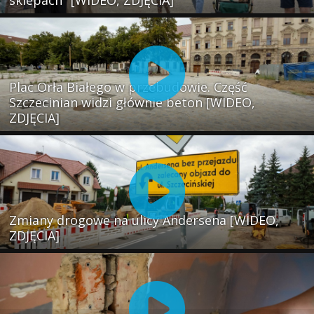
Plac Orła Białego w przebudowie. Część
Szczecinian widzi głównie beton [WIDEO,
ZDJĘCIA]
Zmiany drogowe na ulicy Andersena [WIDEO,
ZDJĘCIA]