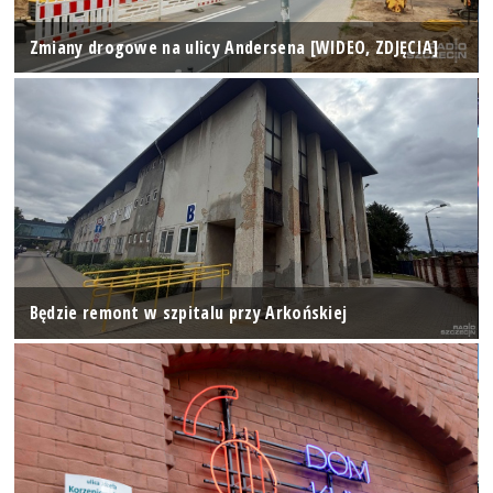
Zmiany drogowe na ulicy Andersena [WIDEO, ZDJĘCIA]
Będzie remont w szpitalu przy Arkońskiej