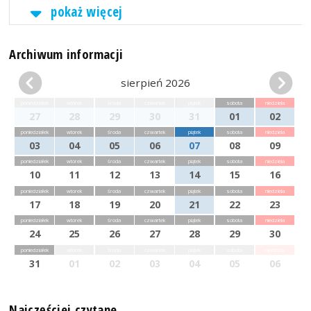
pokaż więcej
Archiwum informacji
sierpień 2026
poniedziałek
wtorek
środa
czwartek
piątek
sobota
niedziela
27
28
29
30
31
01
02
poniedziałek
wtorek
środa
czwartek
piątek
sobota
niedziela
03
04
05
06
07
08
09
poniedziałek
wtorek
środa
czwartek
piątek
sobota
niedziela
10
11
12
13
14
15
16
poniedziałek
wtorek
środa
czwartek
piątek
sobota
niedziela
17
18
19
20
21
22
23
poniedziałek
wtorek
środa
czwartek
piątek
sobota
niedziela
24
25
26
27
28
29
30
poniedziałek
wtorek
środa
czwartek
piątek
sobota
niedziela
31
01
02
03
04
05
06
Najczęściej czytane