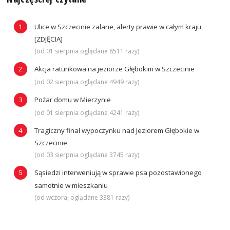
Ulice w Szczecinie zalane, alerty prawie w całym kraju
[ZDJĘCIA]
(od 01 sierpnia oglądane 8511 razy)
Akcja ratunkowa na jeziorze Głębokim w Szczecinie
(od 02 sierpnia oglądane 4949 razy)
Pożar domu w Mierzynie
(od 01 sierpnia oglądane 4241 razy)
Tragiczny finał wypoczynku nad Jeziorem Głębokie w
Szczecinie
(od 03 sierpnia oglądane 3745 razy)
Sąsiedzi interweniują w sprawie psa pozostawionego
samotnie w mieszkaniu
(od wczoraj oglądane 3381 razy)