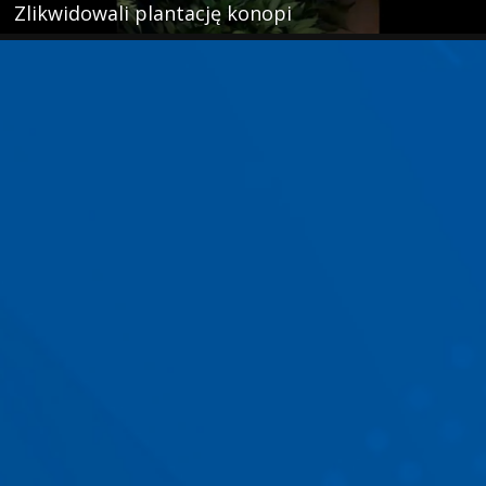
Zlikwidowali plantację konopi