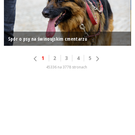
Spór o psy na świnoujskim cmentarzu
1
2
3
4
5
45336 na 3778 stronach