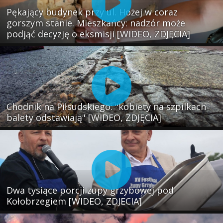
Pękający budynek przy ul. Hożej w coraz
gorszym stanie. Mieszkańcy: nadzór może
podjąć decyzję o eksmisji [WIDEO, ZDJĘCIA]
Chodnik na Piłsudskiego: "kobiety na szpilkach
balety odstawiają" [WIDEO, ZDJĘCIA]
Dwa tysiące porcji zupy grzybowej pod
Kołobrzegiem [WIDEO, ZDJECIA]