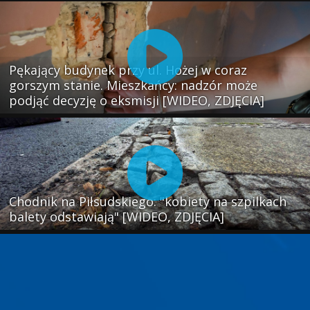
Pękający budynek przy ul. Hożej w coraz
gorszym stanie. Mieszkańcy: nadzór może
podjąć decyzję o eksmisji [WIDEO, ZDJĘCIA]
Chodnik na Piłsudskiego: "kobiety na szpilkach
balety odstawiają" [WIDEO, ZDJĘCIA]