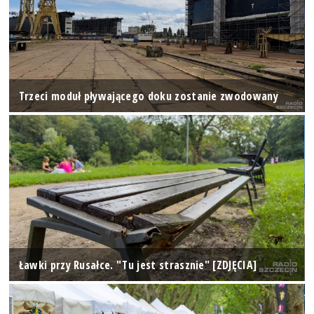
Trzeci moduł pływającego doku zostanie zwodowany
Ławki przy Rusałce. "Tu jest strasznie" [ZDJĘCIA]