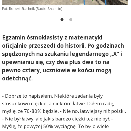
Fot. Robert Stachnik [Radio Szczecin]
F
Egzamin ósmoklasisty z matematyki
oficjalnie przeszedł do historii. Po godzinach
spędzonych na szukaniu legendarnego „X” i
upewnianiu się, czy dwa plus dwa to na
pewno cztery, uczniowie w końcu mogą
odetchnąć.
- Dobrze to napisałem. Niektóre zadania były
stosunkowo ciężkie, a niektóre łatwe. Dałem radę,
myślę, że 70-80% będzie. - Nie no, łatwiejszy niż polski.
- Nie był łatwy, ale jakiś bardzo ciężki też nie był. -
Myślę, że powyżej 50% wyciągnę. To był o wiele