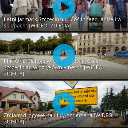
Letni Jarmark Szczeciński. "Coś innego, aniżeli w
sklepach" [WIDEO, ZDJĘCIA]
Plac Orła Białego w przebudowie. Część
Szczecinian widzi głównie beton [WIDEO,
ZDJĘCIA]
Zmiany drogowe na ulicy Andersena [WIDEO,
ZDJĘCIA]