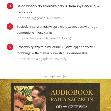
Dzieci wpadły do zbiornika przy ul. Komuny Paryskiej w
Szczecinie
(od dzisiaj oglądane 3772 razy)
Sąsiedzi interweniują w sprawie psa pozostawionego
samotnie w mieszkaniu
(od przedwczoraj oglądane 3771 razy)
Pracownicy szpitala w Barlinku ujawniają nepotyzm i
mobbing. W tle matka burmistrz Lewandowskiej
(od 05 sierpnia oglądane 3452 razy)
Autopromocja