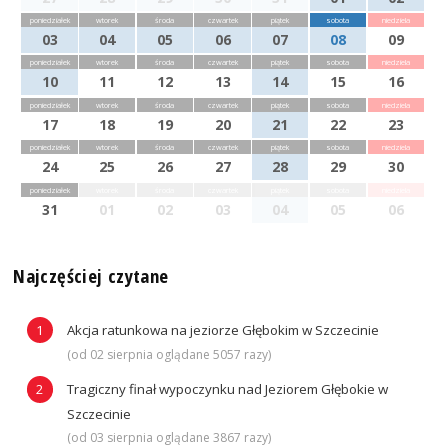
poniedziałek
wtorek
środa
czwartek
piątek
sobota
niedziela
03
04
05
06
07
08
09
poniedziałek
wtorek
środa
czwartek
piątek
sobota
niedziela
10
11
12
13
14
15
16
poniedziałek
wtorek
środa
czwartek
piątek
sobota
niedziela
17
18
19
20
21
22
23
poniedziałek
wtorek
środa
czwartek
piątek
sobota
niedziela
24
25
26
27
28
29
30
poniedziałek
wtorek
środa
czwartek
piątek
sobota
niedziela
31
01
02
03
04
05
06
Najczęściej czytane
Akcja ratunkowa na jeziorze Głębokim w Szczecinie
(od 02 sierpnia oglądane 5057 razy)
Tragiczny finał wypoczynku nad Jeziorem Głębokie w
Szczecinie
(od 03 sierpnia oglądane 3867 razy)