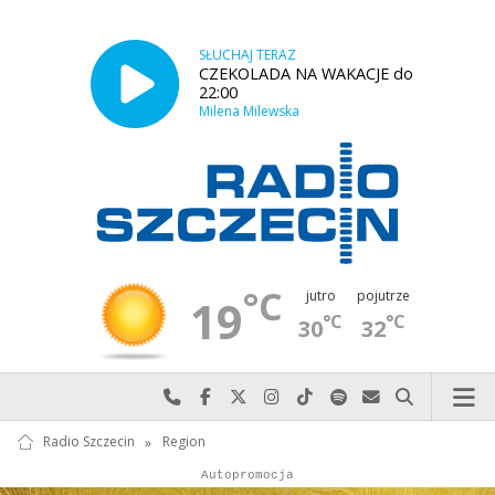
SŁUCHAJ TERAZ
CZEKOLADA NA WAKACJE do
22:00
Milena Milewska
°C
jutro
pojutrze
19
°C
°C
30
32
Najlepiej po prostu do nas zadzwoń
Odwiedź nas na Facebook-u
Odwiedź nas na X
Odwiedź nas na Instagram-ie
Odwiedź nas na TikTok-u
Szukaj nas na Spotify
Wyślij do nas w
Szukaj
Radio Szczecin
»
Region
Autopromocja
Reklama