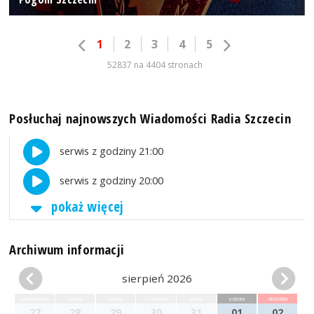
1
2
3
4
5
52837 na 4404 stronach
Posłuchaj najnowszych Wiadomości Radia Szczecin
serwis z godziny 21:00
serwis z godziny 20:00
pokaż więcej
Archiwum informacji
sierpień 2026
poniedziałek
wtorek
środa
czwartek
piątek
sobota
niedziela
27
28
29
30
31
01
02