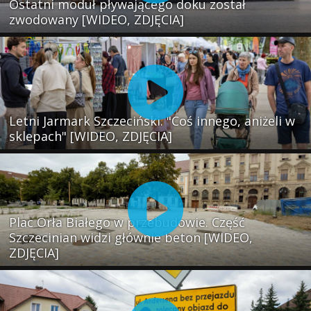
Ostatni moduł pływającego doku został
zwodowany [WIDEO, ZDJĘCIA]
Letni Jarmark Szczeciński. "Coś innego, aniżeli w
sklepach" [WIDEO, ZDJĘCIA]
Plac Orła Białego w przebudowie. Część
Szczecinian widzi głównie beton [WIDEO,
ZDJĘCIA]