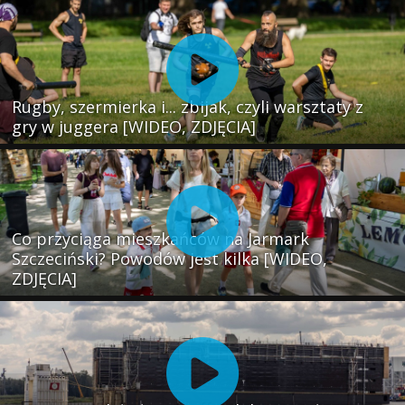
Rugby, szermierka i... zbijak, czyli warsztaty z
gry w juggera [WIDEO, ZDJĘCIA]
Co przyciąga mieszkańców na Jarmark
Szczeciński? Powodów jest kilka [WIDEO,
ZDJĘCIA]