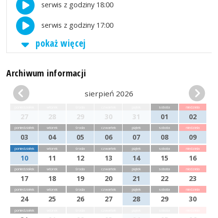
serwis z godziny 18:00
serwis z godziny 17:00
pokaż więcej
Archiwum informacji
sierpień 2026
poniedziałek
wtorek
środa
czwartek
piątek
sobota
niedziela
27
28
29
30
31
01
02
poniedziałek
wtorek
środa
czwartek
piątek
sobota
niedziela
03
04
05
06
07
08
09
poniedziałek
wtorek
środa
czwartek
piątek
sobota
niedziela
10
11
12
13
14
15
16
poniedziałek
wtorek
środa
czwartek
piątek
sobota
niedziela
17
18
19
20
21
22
23
poniedziałek
wtorek
środa
czwartek
piątek
sobota
niedziela
24
25
26
27
28
29
30
poniedziałek
wtorek
środa
czwartek
piątek
sobota
niedziela