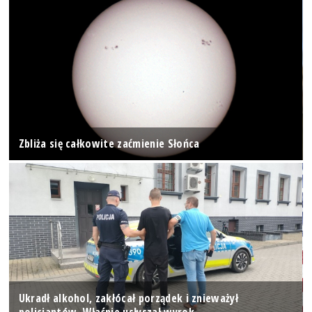
Zbliża się całkowite zaćmienie Słońca
Ukradł alkohol, zakłócał porządek i znieważył
policjantów. Właśnie usłyszał wyrok