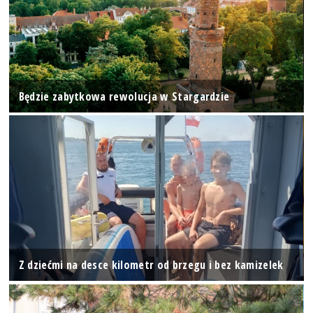
Będzie zabytkowa rewolucja w Stargardzie
Z dziećmi na desce kilometr od brzegu i bez kamizelek