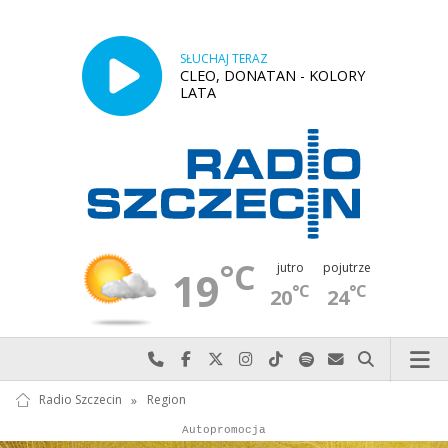
SŁUCHAJ TERAZ
CLEO, DONATAN - KOLORY
LATA
°C
jutro
pojutrze
19
°C
°C
20
24
Najlepiej po prostu do nas zadzwoń
Odwiedź nas na Facebook-u
Odwiedź nas na X
Odwiedź nas na Instagram-ie
Odwiedź nas na TikTok-u
Szukaj nas na Spotify
Wyślij do nas w
Szukaj
Radio Szczecin
»
Region
Autopromocja
Reklama