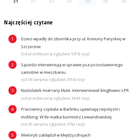
31
01
02
03
04
05
06
Najczęściej czytane
Dzieci wpadły do zbiornika przy ul. Komuny Paryskiej w
Szczecinie
(od przedwczoraj oglądane 5478 razy)
Sąsiedzi interweniują w sprawie psa pozostawionego
samotnie w mieszkaniu
(od 06 sierpnia oglądane 3918 razy)
Nastolatek miał rany kłute. Interweniował śmigłowiec LPR
(od przedwczoraj oglądane 3844 razy)
Pracownicy szpitala w Barlinku ujawniają nepotyzm i
mobbing. W tle matka burmistrz Lewandowskiej
(od 05 sierpnia oglądane 3782 razy)
Wieloryb zabłądził w Międzyzdrojach