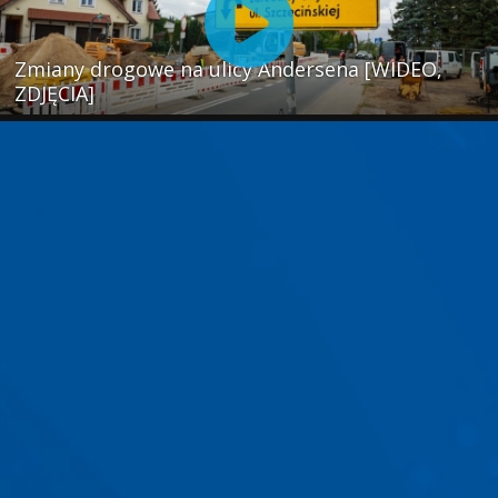
Zmiany drogowe na ulicy Andersena [WIDEO,
ZDJĘCIA]