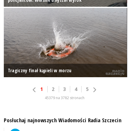
Tragiczny finał kąpieli w morzu
1
2
3
4
5
45379 na 3782 stronach
Posłuchaj najnowszych Wiadomości Radia Szczecin