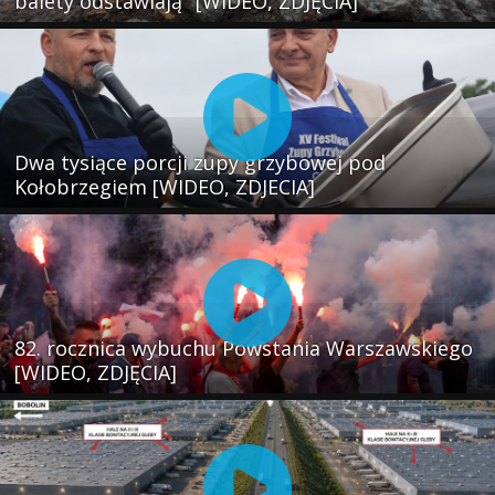
balety odstawiają" [WIDEO, ZDJĘCIA]
Dwa tysiące porcji zupy grzybowej pod
Kołobrzegiem [WIDEO, ZDJECIA]
82. rocznica wybuchu Powstania Warszawskiego
[WIDEO, ZDJĘCIA]