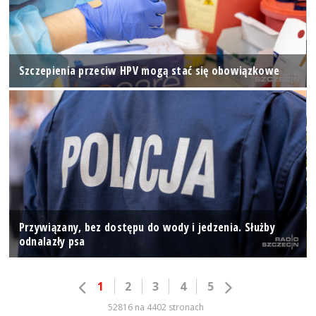
Szczepienia przeciw HPV mogą stać się obowiązkowe
Przywiązany, bez dostępu do wody i jedzenia. Służby
odnalazły psa
1
2
3
4
5
52816 na 4402 stronach