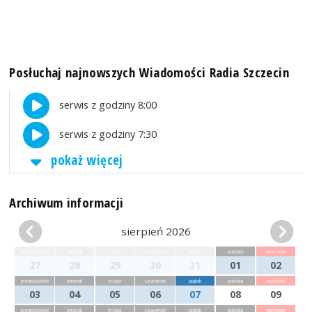
Posłuchaj najnowszych Wiadomości Radia Szczecin
serwis z godziny 8:00
serwis z godziny 7:30
pokaż więcej
Archiwum informacji
sierpień 2026
poniedziałek
wtorek
środa
czwartek
piątek
sobota
niedziela
27
28
29
30
31
01
02
poniedziałek
wtorek
środa
czwartek
piątek
sobota
niedziela
03
04
05
06
07
08
09
poniedziałek
wtorek
środa
czwartek
piątek
sobota
niedziela