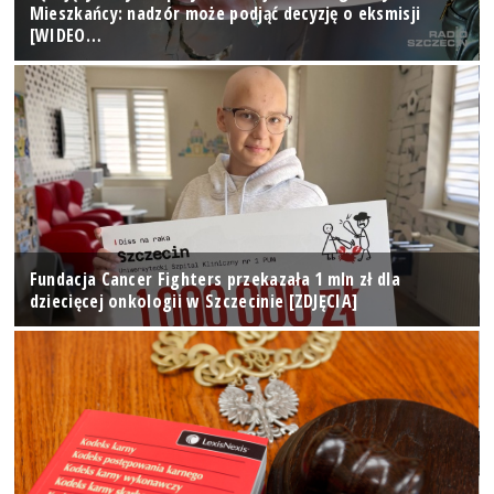
Mieszkańcy: nadzór może podjąć decyzję o eksmisji
[WIDEO…
Fundacja Cancer Fighters przekazała 1 mln zł dla
dziecięcej onkologii w Szczecinie [ZDJĘCIA]