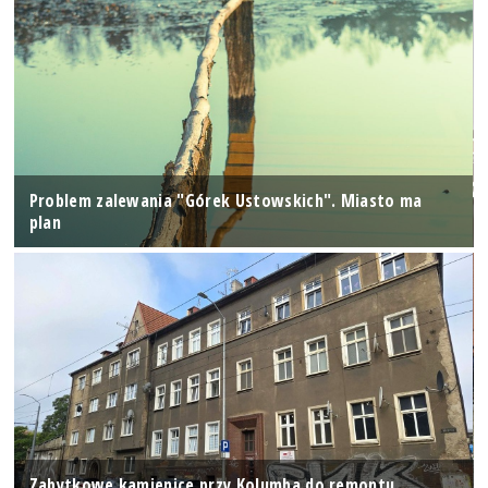
Problem zalewania "Górek Ustowskich". Miasto ma
plan
Zabytkowe kamienice przy Kolumba do remontu