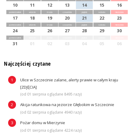
10
11
12
13
14
15
16
poniedziałek
wtorek
środa
czwartek
piątek
sobota
niedziela
17
18
19
20
21
22
23
poniedziałek
wtorek
środa
czwartek
piątek
sobota
niedziela
24
25
26
27
28
29
30
poniedziałek
wtorek
środa
czwartek
piątek
sobota
niedziela
31
01
02
03
04
05
06
Najczęściej czytane
Ulice w Szczecinie zalane, alerty prawie w całym kraju
[ZDJĘCIA]
(od 01 sierpnia oglądane 8495 razy)
Akcja ratunkowa na jeziorze Głębokim w Szczecinie
(od 02 sierpnia oglądane 4940 razy)
Pożar domu w Mierzynie
(od 01 sierpnia oglądane 4224 razy)