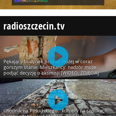
radioszczecin.tv
Pękający budynek przy ul. Hożej w coraz
gorszym stanie. Mieszkańcy: nadzór może
podjąć decyzję o eksmisji [WIDEO, ZDJĘCIA]
Chodnik na Piłsudskiego: "kobiety na szpilkach