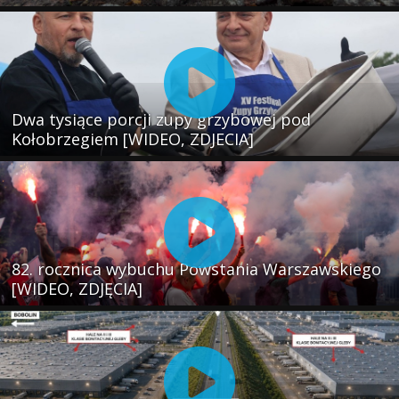
Dwa tysiące porcji zupy grzybowej pod
Kołobrzegiem [WIDEO, ZDJECIA]
82. rocznica wybuchu Powstania Warszawskiego
[WIDEO, ZDJĘCIA]