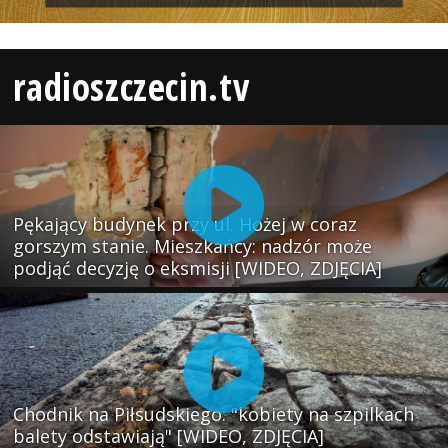
radioszczecin.tv
Pękający budynek przy ul. Hożej w coraz
gorszym stanie. Mieszkańcy: nadzór może
podjąć decyzję o eksmisji [WIDEO, ZDJĘCIA]
Chodnik na Piłsudskiego: "kobiety na szpilkach
balety odstawiają" [WIDEO, ZDJĘCIA]