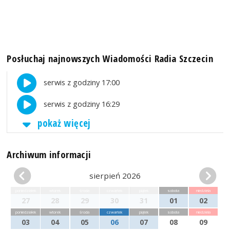
Posłuchaj najnowszych Wiadomości Radia Szczecin
serwis z godziny 17:00
serwis z godziny 16:29
pokaż więcej
Archiwum informacji
sierpień 2026
poniedziałek
wtorek
środa
czwartek
piątek
sobota
niedziela
27
28
29
30
31
01
02
poniedziałek
wtorek
środa
czwartek
piątek
sobota
niedziela
03
04
05
06
07
08
09