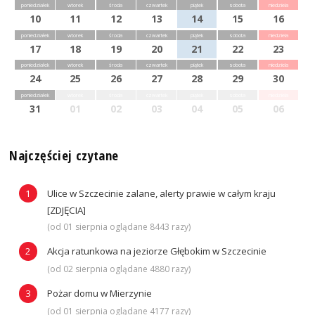
poniedziałek
wtorek
środa
czwartek
piątek
sobota
niedziela
10
11
12
13
14
15
16
poniedziałek
wtorek
środa
czwartek
piątek
sobota
niedziela
17
18
19
20
21
22
23
poniedziałek
wtorek
środa
czwartek
piątek
sobota
niedziela
24
25
26
27
28
29
30
poniedziałek
wtorek
środa
czwartek
piątek
sobota
niedziela
31
01
02
03
04
05
06
Najczęściej czytane
Ulice w Szczecinie zalane, alerty prawie w całym kraju
[ZDJĘCIA]
(od 01 sierpnia oglądane 8443 razy)
Akcja ratunkowa na jeziorze Głębokim w Szczecinie
(od 02 sierpnia oglądane 4880 razy)
Pożar domu w Mierzynie
(od 01 sierpnia oglądane 4177 razy)