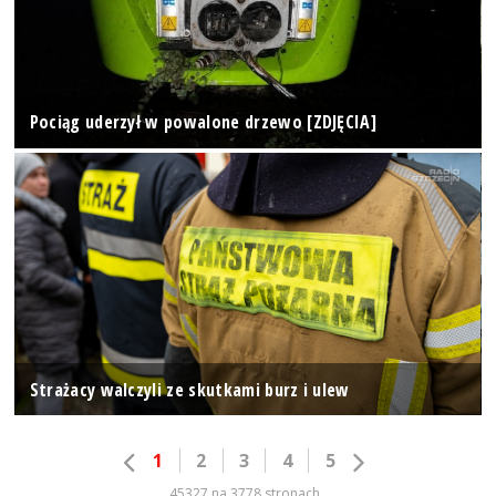
Pociąg uderzył w powalone drzewo [ZDJĘCIA]
Strażacy walczyli ze skutkami burz i ulew
1
2
3
4
5
45327 na 3778 stronach