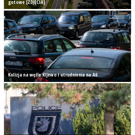
gotowe [ZDJĘCIA]
Kolizja na węźle Kijewo i utrudnienia na A6