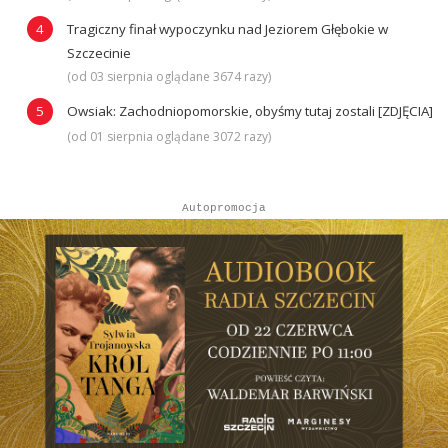
Tragiczny finał wypoczynku nad Jeziorem Głębokie w
Szczecinie
(od 03 sierpnia oglądane 3674 razy)
Owsiak: Zachodniopomorskie, obyśmy tutaj zostali [ZDJĘCIA]
(od 01 sierpnia oglądane 3072 razy)
Autopromocja