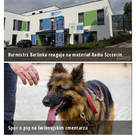
Burmistrz Barlinka reaguje na materiał Radia Szczecin
Spór o psy na świnoujskim cmentarzu