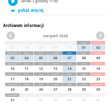
serwis z godziny 11:00
pokaż więcej
Archiwum informacji
sierpień 2026
poniedziałek
wtorek
środa
czwartek
piątek
sobota
niedziela
27
28
29
30
31
01
02
poniedziałek
wtorek
środa
czwartek
piątek
sobota
niedziela
03
04
05
06
07
08
09
poniedziałek
wtorek
środa
czwartek
piątek
sobota
niedziela
10
11
12
13
14
15
16
poniedziałek
wtorek
środa
czwartek
piątek
sobota
niedziela
17
18
19
20
21
22
23
poniedziałek
wtorek
środa
czwartek
piątek
sobota
niedziela
24
25
26
27
28
29
30
poniedziałek
wtorek
środa
czwartek
piątek
sobota
niedziela
31
01
02
03
04
05
06