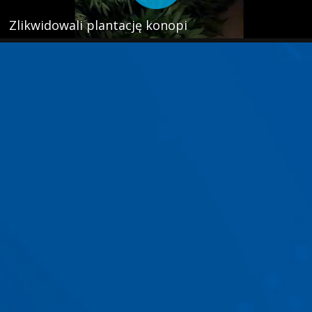
Zlikwidowali plantację konopi