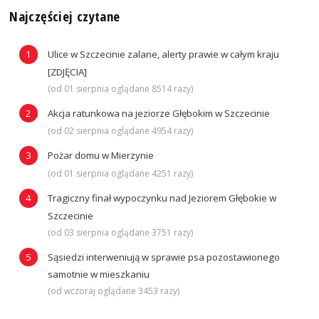
Najczęściej czytane
Ulice w Szczecinie zalane, alerty prawie w całym kraju
[ZDJĘCIA]
(od 01 sierpnia oglądane 8514 razy)
Akcja ratunkowa na jeziorze Głębokim w Szczecinie
(od 02 sierpnia oglądane 4954 razy)
Pożar domu w Mierzynie
(od 01 sierpnia oglądane 4251 razy)
Tragiczny finał wypoczynku nad Jeziorem Głębokie w
Szczecinie
(od 03 sierpnia oglądane 3751 razy)
Sąsiedzi interweniują w sprawie psa pozostawionego
samotnie w mieszkaniu
(od wczoraj oglądane 3453 razy)