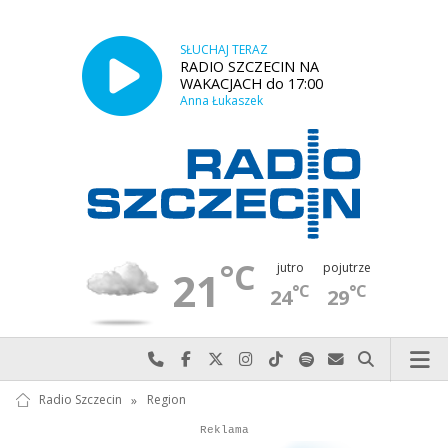
SŁUCHAJ TERAZ
RADIO SZCZECIN NA
WAKACJACH do 17:00
Anna Łukaszek
°C
jutro
pojutrze
21
°C
°C
24
29
Najlepiej po prostu do nas zadzwoń
Odwiedź nas na Facebook-u
Odwiedź nas na X
Odwiedź nas na Instagram-ie
Odwiedź nas na TikTok-u
Szukaj nas na Spotify
Wyślij do nas w
Szukaj
Radio Szczecin
»
Region
Autopromocja
Autopromocja
Reklama