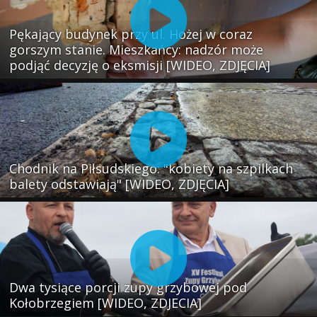
Pękający budynek przy ul. Hożej w coraz
gorszym stanie. Mieszkańcy: nadzór może
podjąć decyzję o eksmisji [WIDEO, ZDJĘCIA]
Chodnik na Piłsudskiego: "kobiety na szpilkach
balety odstawiają" [WIDEO, ZDJĘCIA]
Dwa tysiące porcji zupy grzybowej pod
Kołobrzegiem [WIDEO, ZDJECIA]