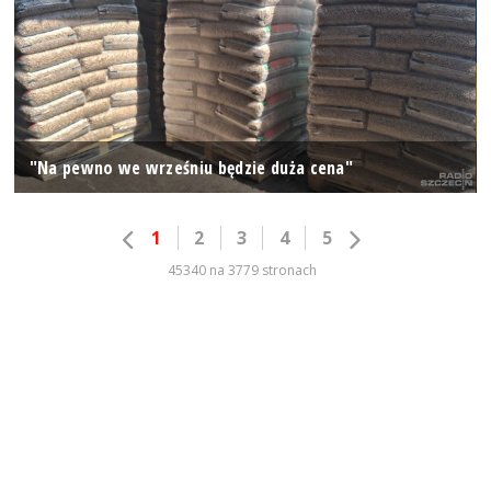
"Na pewno we wrześniu będzie duża cena"
1
2
3
4
5
45340 na 3779 stronach