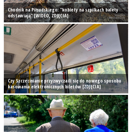
Chodnik na Piłsudskiego: "kobiety na szpilkach balety
odstawiają" [WIDEO, ZDJĘCIA]
Czy Szczecinianie przyzwyczaili się do nowego sposobu
kasowania elektronicznych biletów [ZDJĘCIA]