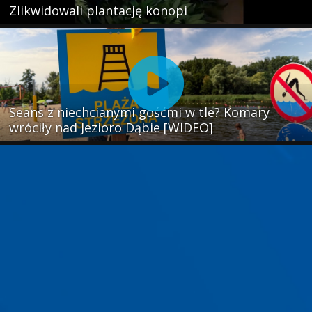
Zlikwidowali plantację konopi
Seans z niechcianymi gośćmi w tle? Komary
wróciły nad Jezioro Dąbie [WIDEO]