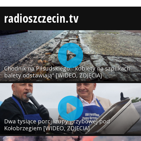
radioszczecin.tv
Chodnik na Piłsudskiego: "kobiety na szpilkach
balety odstawiają" [WIDEO, ZDJĘCIA]
Dwa tysiące porcji zupy grzybowej pod
Kołobrzegiem [WIDEO, ZDJECIA]