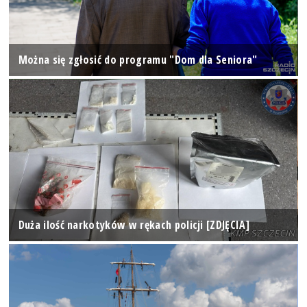
Można się zgłosić do programu "Dom dla Seniora"
Duża ilość narkotyków w rękach policji [ZDJĘCIA]