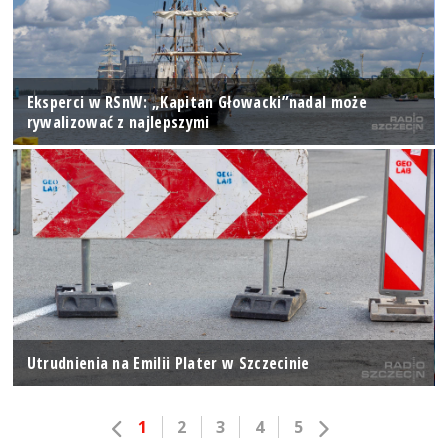
Eksperci w RSnW: „Kapitan Głowacki”nadal może
rywalizować z najlepszymi
Utrudnienia na Emilii Plater w Szczecinie
1
2
3
4
5