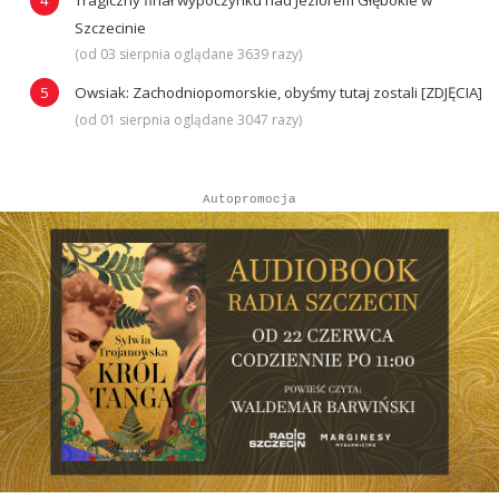
Szczecinie
(od 03 sierpnia oglądane 3639 razy)
Owsiak: Zachodniopomorskie, obyśmy tutaj zostali [ZDJĘCIA]
(od 01 sierpnia oglądane 3047 razy)
Autopromocja