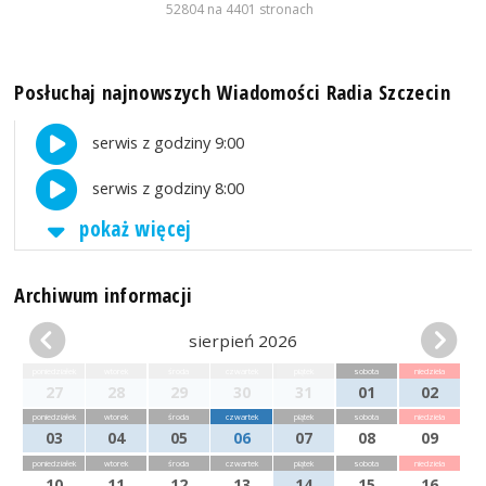
52804 na 4401 stronach
Posłuchaj najnowszych Wiadomości Radia Szczecin
serwis z godziny 9:00
serwis z godziny 8:00
pokaż więcej
Archiwum informacji
sierpień 2026
poniedziałek
wtorek
środa
czwartek
piątek
sobota
niedziela
27
28
29
30
31
01
02
poniedziałek
wtorek
środa
czwartek
piątek
sobota
niedziela
03
04
05
06
07
08
09
poniedziałek
wtorek
środa
czwartek
piątek
sobota
niedziela
10
11
12
13
14
15
16