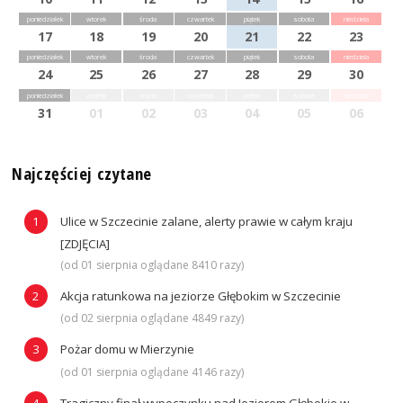
poniedziałek
wtorek
środa
czwartek
piątek
sobota
niedziela
17
18
19
20
21
22
23
poniedziałek
wtorek
środa
czwartek
piątek
sobota
niedziela
24
25
26
27
28
29
30
poniedziałek
wtorek
środa
czwartek
piątek
sobota
niedziela
31
01
02
03
04
05
06
Najczęściej czytane
Ulice w Szczecinie zalane, alerty prawie w całym kraju
[ZDJĘCIA]
(od 01 sierpnia oglądane 8410 razy)
Akcja ratunkowa na jeziorze Głębokim w Szczecinie
(od 02 sierpnia oglądane 4849 razy)
Pożar domu w Mierzynie
(od 01 sierpnia oglądane 4146 razy)
Tragiczny finał wypoczynku nad Jeziorem Głębokie w