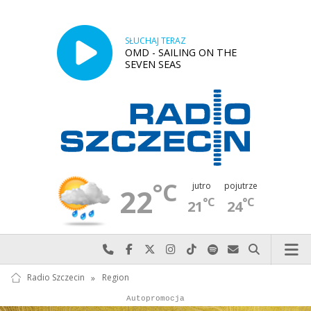
SŁUCHAJ TERAZ
OMD - SAILING ON THE
SEVEN SEAS
°C
jutro
pojutrze
22
°C
°C
21
24
Najlepiej po prostu do nas zadzwoń
Odwiedź nas na Facebook-u
Odwiedź nas na X
Odwiedź nas na Instagram-ie
Odwiedź nas na TikTok-u
Szukaj nas na Spotify
Wyślij do nas w
Szukaj
Radio Szczecin
»
Region
Autopromocja
Autopromocja