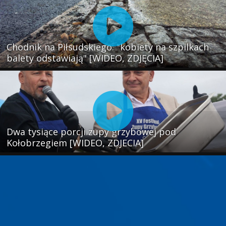
Chodnik na Piłsudskiego: "kobiety na szpilkach
balety odstawiają" [WIDEO, ZDJĘCIA]
Dwa tysiące porcji zupy grzybowej pod
Kołobrzegiem [WIDEO, ZDJECIA]