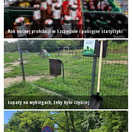
Rok nocnej prohibicji w Szczecinie i policyjne statystyki
Łopaty na wybiegach, żeby było czyściej