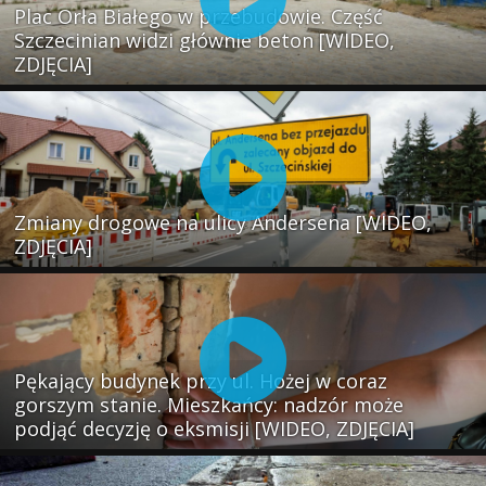
Plac Orła Białego w przebudowie. Część
Szczecinian widzi głównie beton [WIDEO,
ZDJĘCIA]
Zmiany drogowe na ulicy Andersena [WIDEO,
ZDJĘCIA]
Pękający budynek przy ul. Hożej w coraz
gorszym stanie. Mieszkańcy: nadzór może
podjąć decyzję o eksmisji [WIDEO, ZDJĘCIA]