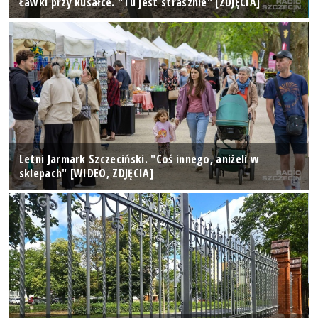
Ławki przy Rusałce. "Tu jest strasznie" [ZDJĘCIA]
Letni Jarmark Szczeciński. "Coś innego, aniżeli w
sklepach" [WIDEO, ZDJĘCIA]