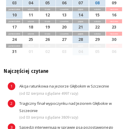
03
04
05
06
07
08
09
poniedziałek
wtorek
środa
czwartek
piątek
sobota
niedziela
10
11
12
13
14
15
16
poniedziałek
wtorek
środa
czwartek
piątek
sobota
niedziela
17
18
19
20
21
22
23
poniedziałek
wtorek
środa
czwartek
piątek
sobota
niedziela
24
25
26
27
28
29
30
poniedziałek
wtorek
środa
czwartek
piątek
sobota
niedziela
31
01
02
03
04
05
06
Najczęściej czytane
Akcja ratunkowa na jeziorze Głębokim w Szczecinie
(od 02 sierpnia oglądane 4997 razy)
Tragiczny finał wypoczynku nad Jeziorem Głębokie w
Szczecinie
(od 03 sierpnia oglądane 3809 razy)
Sąsiedzi interweniują w sprawie psa pozostawionego