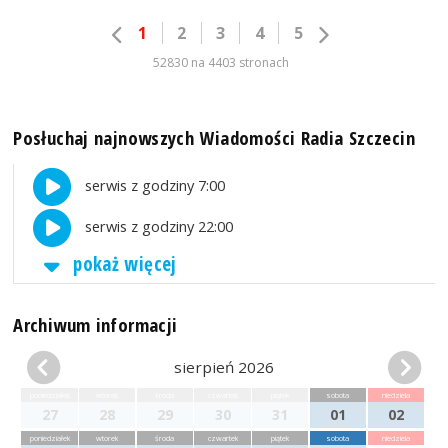
1
2
3
4
5
52830 na 4403 stronach
Posłuchaj najnowszych Wiadomości Radia Szczecin
serwis z godziny 7:00
serwis z godziny 22:00
pokaż więcej
Archiwum informacji
sierpień 2026
poniedziałek
wtorek
środa
czwartek
piątek
sobota
niedziela
27
28
29
30
31
01
02
poniedziałek
wtorek
środa
czwartek
piątek
sobota
niedziela