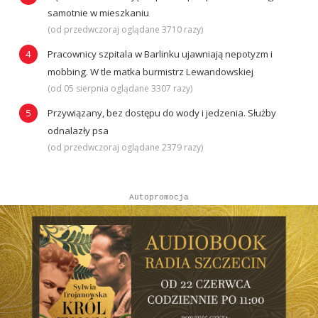
samotnie w mieszkaniu
(od przedwczoraj oglądane 3710 razy)
Pracownicy szpitala w Barlinku ujawniają nepotyzm i
mobbing. W tle matka burmistrz Lewandowskiej
(od 05 sierpnia oglądane 3307 razy)
Przywiązany, bez dostępu do wody i jedzenia. Służby
odnalazły psa
(od przedwczoraj oglądane 2379 razy)
Autopromocja