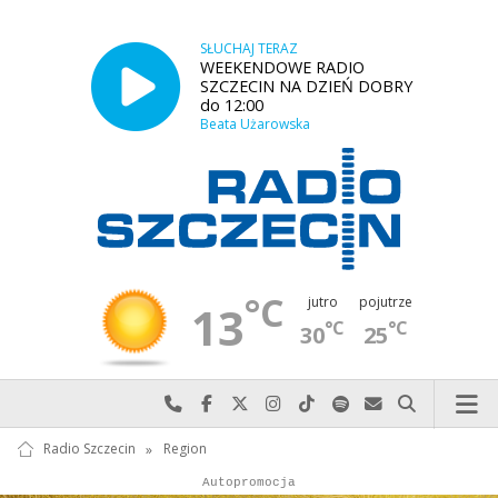
SŁUCHAJ TERAZ
WEEKENDOWE RADIO
SZCZECIN NA DZIEŃ DOBRY
do 12:00
Beata Użarowska
°C
jutro
pojutrze
13
°C
°C
30
25
Najlepiej po prostu do nas zadzwoń
Odwiedź nas na Facebook-u
Odwiedź nas na X
Odwiedź nas na Instagram-ie
Odwiedź nas na TikTok-u
Szukaj nas na Spotify
Wyślij do nas w
Szukaj
Radio Szczecin
»
Region
Autopromocja
Autopromocja
Reklama