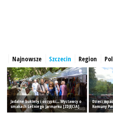
Najnowsze
Szczecin
Region
Pol
o
Jadalne bukiety i oscypki... Wystawcy o
Dzieci wpad
smakach Letniego Jarmarku [ZDJĘCIA]
Komuny Par