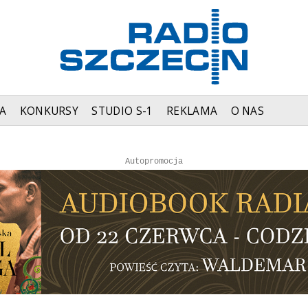
A
KONKURSY
STUDIO S-1
REKLAMA
O NAS
Autopromocja
Reklama