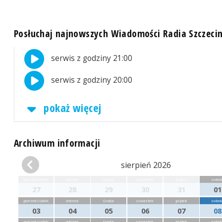
Posłuchaj najnowszych Wiadomości Radia Szczeci
serwis z godziny 21:00
serwis z godziny 20:00
pokaż więcej
Archiwum informacji
sierpień 2026
poniedziałek
wtorek
środa
czwartek
piątek
sobot
27
28
29
30
31
01
poniedziałek
wtorek
środa
czwartek
piątek
sobot
03
04
05
06
07
08
poniedziałek
wtorek
środa
czwartek
piątek
sobot