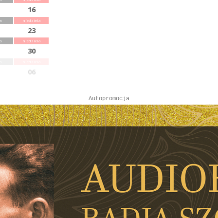
16
a
niedziela
23
a
niedziela
30
a
niedziela
06
Autopromocja