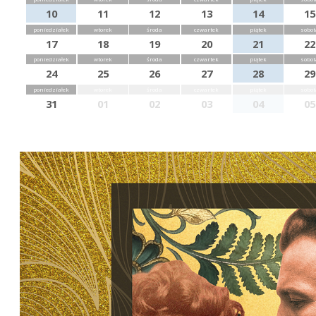
10
11
12
13
14
15
poniedziałek
wtorek
środa
czwartek
piątek
sobot
17
18
19
20
21
22
poniedziałek
wtorek
środa
czwartek
piątek
sobot
24
25
26
27
28
29
poniedziałek
wtorek
środa
czwartek
piątek
sobot
31
01
02
03
04
05