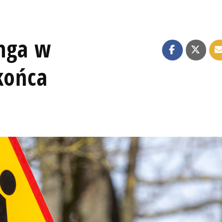
nga w
końca