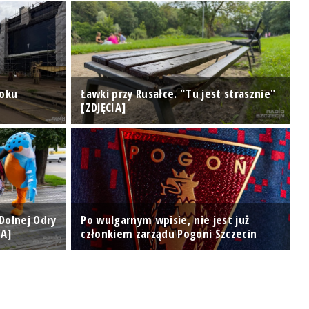
doku
Ławki przy Rusałce. "Tu jest strasznie"
U
[ZDJĘCIA]
d
 Dolnej Odry
Po wulgarnym wpisie, nie jest już
IA]
członkiem zarządu Pogoni Szczecin
D