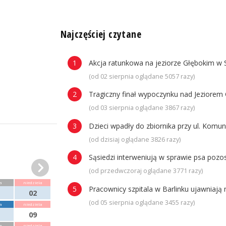
n
Najczęściej czytane
Akcja ratunkowa na jeziorze Głębokim w 
(od 02 sierpnia oglądane 5057 razy)
Tragiczny finał wypoczynku nad Jeziorem 
(od 03 sierpnia oglądane 3867 razy)
Dzieci wpadły do zbiornika przy ul. Komun
(od dzisiaj oglądane 3826 razy)
Sąsiedzi interweniują w sprawie psa poz
(od przedwczoraj oglądane 3771 razy)
a
niedziela
Pracownicy szpitala w Barlinku ujawniaj
02
(od 05 sierpnia oglądane 3455 razy)
a
niedziela
09
a
niedziela