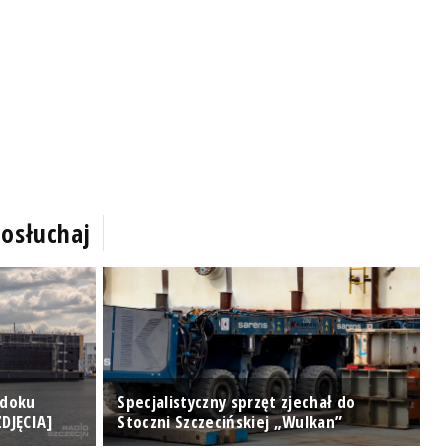
osłuchaj
 doku
Specjalistyczny sprzęt zjechał do
T
DJĘCIA]
Stoczni Szczecińskiej „Wulkan”
[