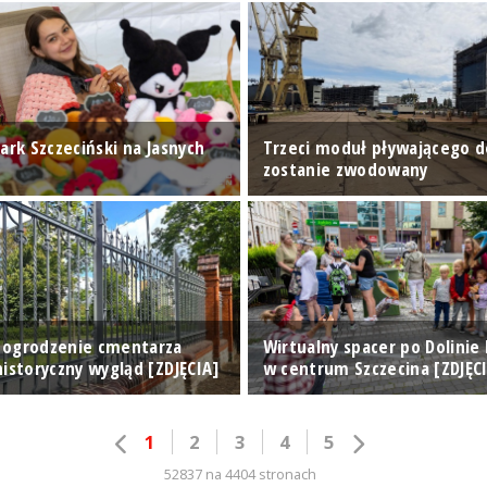
ark Szczeciński na Jasnych
Trzeci moduł pływającego 
zostanie zwodowany
 ogrodzenie cmentarza
Wirtualny spacer po Dolinie
istoryczny wygląd [ZDJĘCIA]
w centrum Szczecina [ZDJĘC
1
2
3
4
5
52837 na 4404 stronach