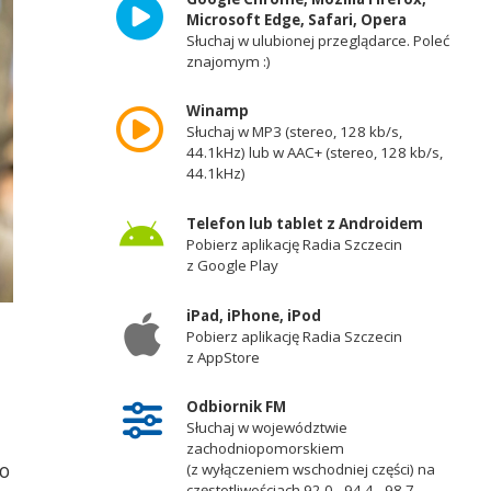
Microsoft Edge, Safari, Opera
Słuchaj w ulubionej przeglądarce. Poleć
znajomym :)
Winamp
Słuchaj w MP3 (stereo, 128 kb/s,
44.1kHz) lub w AAC+ (stereo, 128 kb/s,
44.1kHz)
Telefon lub tablet z Androidem
Pobierz aplikację Radia Szczecin
z Google Play
iPad, iPhone, iPod
Pobierz aplikację Radia Szczecin
z AppStore
Odbiornik FM
Słuchaj w województwie
zachodniopomorskiem
no
(z wyłączeniem wschodniej części) na
częstotliwościach 92,0 - 94,4 - 98,7 -