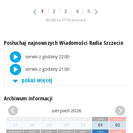
1
2
3
4
5
45348 na 3779 stronach
Posłuchaj najnowszych Wiadomości Radia Szczecin
serwis z godziny 22:00
serwis z godziny 21:00
pokaż więcej
Archiwum informacji
sierpień 2026
poniedziałek
wtorek
środa
czwartek
piątek
sobota
niedziela
27
28
29
30
31
01
02
poniedziałek
wtorek
środa
czwartek
piątek
sobota
niedziela