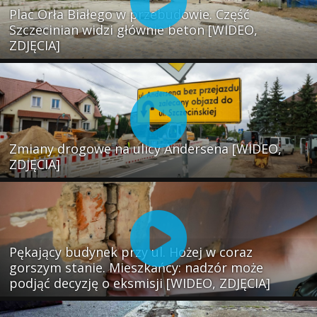
Plac Orła Białego w przebudowie. Część
Szczecinian widzi głównie beton [WIDEO,
ZDJĘCIA]
Zmiany drogowe na ulicy Andersena [WIDEO,
ZDJĘCIA]
Pękający budynek przy ul. Hożej w coraz
gorszym stanie. Mieszkańcy: nadzór może
podjąć decyzję o eksmisji [WIDEO, ZDJĘCIA]