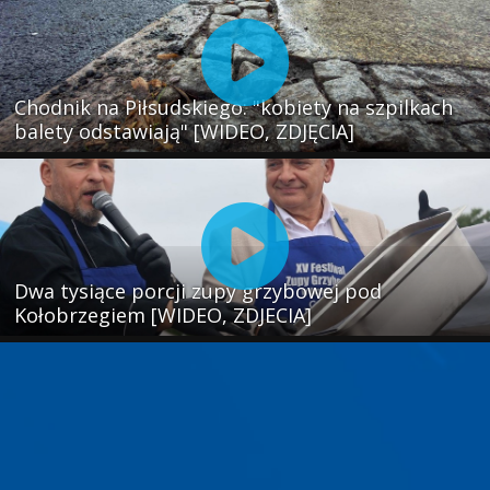
Chodnik na Piłsudskiego: "kobiety na szpilkach
balety odstawiają" [WIDEO, ZDJĘCIA]
Dwa tysiące porcji zupy grzybowej pod
Kołobrzegiem [WIDEO, ZDJECIA]