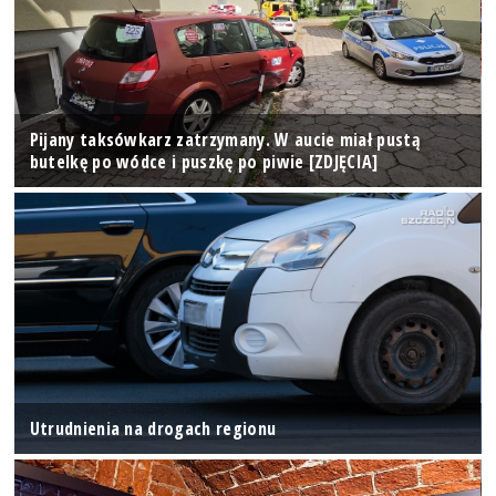
Pijany taksówkarz zatrzymany. W aucie miał pustą
butelkę po wódce i puszkę po piwie [ZDJĘCIA]
Utrudnienia na drogach regionu