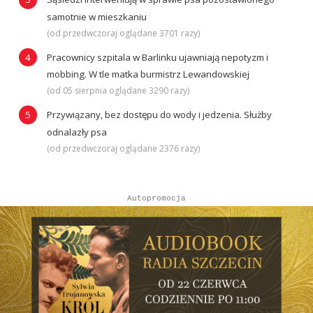
samotnie w mieszkaniu
(od przedwczoraj oglądane 3701 razy)
Pracownicy szpitala w Barlinku ujawniają nepotyzm i
mobbing. W tle matka burmistrz Lewandowskiej
(od 05 sierpnia oglądane 3290 razy)
Przywiązany, bez dostępu do wody i jedzenia. Służby
odnalazły psa
(od przedwczoraj oglądane 2376 razy)
Autopromocja