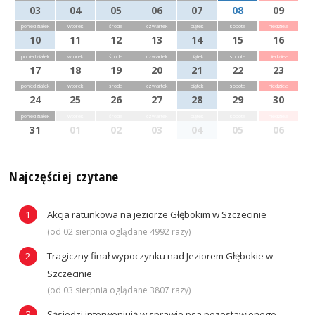
03
04
05
06
07
08
09
poniedziałek
wtorek
środa
czwartek
piątek
sobota
niedziela
10
11
12
13
14
15
16
poniedziałek
wtorek
środa
czwartek
piątek
sobota
niedziela
17
18
19
20
21
22
23
poniedziałek
wtorek
środa
czwartek
piątek
sobota
niedziela
24
25
26
27
28
29
30
poniedziałek
wtorek
środa
czwartek
piątek
sobota
niedziela
31
01
02
03
04
05
06
Najczęściej czytane
Akcja ratunkowa na jeziorze Głębokim w Szczecinie
(od 02 sierpnia oglądane 4992 razy)
Tragiczny finał wypoczynku nad Jeziorem Głębokie w
Szczecinie
(od 03 sierpnia oglądane 3807 razy)
Sąsiedzi interweniują w sprawie psa pozostawionego