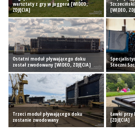
warsztaty z gry w juggera [WIDEO,
Szczecińsk
ZDJĘCIA]
[WIDEO, ZD
w
Ostatni moduł pływającego doku
Specjalisty
został zwodowany [WIDEO, ZDJĘCIA]
Stoczni Sz
Trzeci moduł pływającego doku
Ławki przy 
zostanie zwodowany
[ZDJĘCIA]