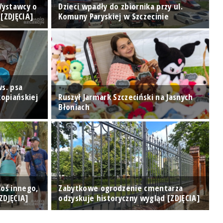
 Wystawcy o
Dzieci wpadły do zbiornika przy ul.
K
[ZDJĘCIA]
Komuny Paryskiej w Szczecinie
D
s. psa
opiańskiej
Ruszył Jarmark Szczeciński na Jasnych
Błoniach
W
Coś innego,
Zabytkowe ogrodzenie cmentarza
ZDJĘCIA]
odzyskuje historyczny wygląd [ZDJĘCIA]
T