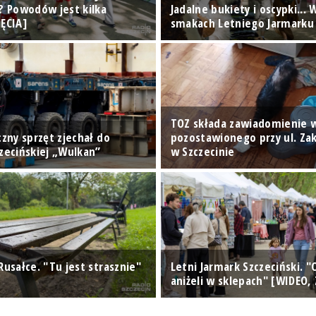
i? Powodów jest kilka
Jadalne bukiety i oscypki...
JĘCIA]
smakach Letniego Jarmarku 
TOZ składa zawiadomienie w
czny sprzęt zjechał do
pozostawionego przy ul. Zak
czecińskiej „Wulkan”
w Szczecinie
Rusałce. "Tu jest strasznie"
Letni Jarmark Szczeciński. "
aniżeli w sklepach" [WIDEO, 