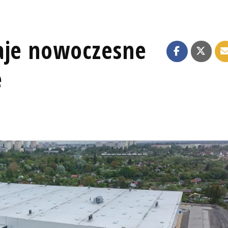
aje nowoczesne
e