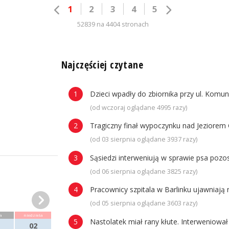
1
2
3
4
5
52839 na 4404 stronach
n
Najczęściej czytane
Dzieci wpadły do zbiornika przy ul. Komun
(od wczoraj oglądane 4995 razy)
Tragiczny finał wypoczynku nad Jeziorem 
(od 03 sierpnia oglądane 3937 razy)
Sąsiedzi interweniują w sprawie psa poz
(od 06 sierpnia oglądane 3825 razy)
Pracownicy szpitala w Barlinku ujawniaj
(od 05 sierpnia oglądane 3603 razy)
a
niedziela
Nastolatek miał rany kłute. Interweniowa
02