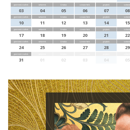
poniedziałek
wtorek
środa
czwartek
piątek
sobot
03
04
05
06
07
08
poniedziałek
wtorek
środa
czwartek
piątek
sobot
10
11
12
13
14
15
poniedziałek
wtorek
środa
czwartek
piątek
sobot
17
18
19
20
21
22
poniedziałek
wtorek
środa
czwartek
piątek
sobot
24
25
26
27
28
29
poniedziałek
wtorek
środa
czwartek
piątek
sobot
31
01
02
03
04
05