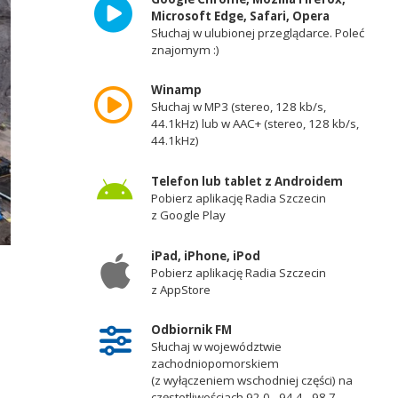
Microsoft Edge, Safari, Opera
Słuchaj w ulubionej przeglądarce. Poleć
znajomym :)
Winamp
Słuchaj w MP3 (stereo, 128 kb/s,
44.1kHz) lub w AAC+ (stereo, 128 kb/s,
44.1kHz)
Telefon lub tablet z Androidem
Pobierz aplikację Radia Szczecin
z Google Play
iPad, iPhone, iPod
Pobierz aplikację Radia Szczecin
z AppStore
Odbiornik FM
Słuchaj w województwie
zachodniopomorskiem
(z wyłączeniem wschodniej części) na
częstotliwościach 92,0 - 94,4 - 98,7 -