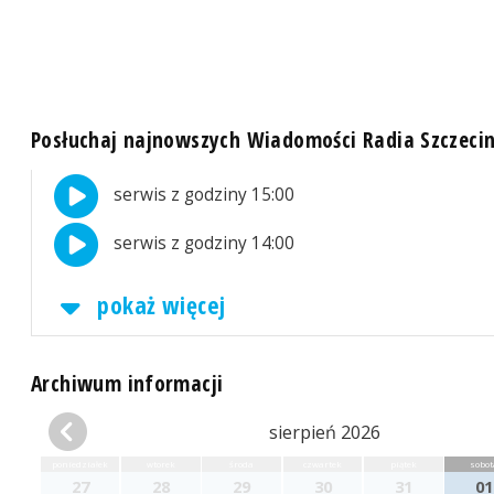
Posłuchaj najnowszych Wiadomości Radia Szczeci
serwis z godziny 15:00
serwis z godziny 14:00
pokaż więcej
Archiwum informacji
sierpień 2026
poniedziałek
wtorek
środa
czwartek
piątek
sobot
27
28
29
30
31
01