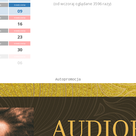
(od wczoraj oglądane 3596 razy)
a
niedziela
09
a
niedziela
16
a
niedziela
23
a
niedziela
30
a
niedziela
06
Autopromocja