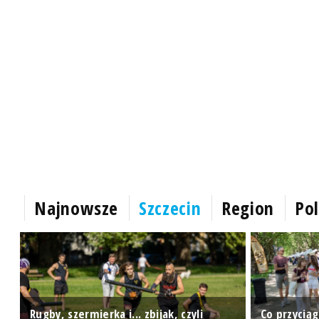
Najnowsze
Szczecin
Region
Pol
Rugby, szermierka i... zbijak, czyli
Co przycią