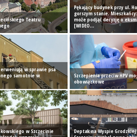
Pękający budynek przy ul. Ho
gorszym stanie. Mieszkańcy
zecińskiego Teatru
może podjąć decyzję o eksmi
nego
[WIDEO…
nterweniują w sprawie psa
onego samotnie w
Szczepienia przeciw HPV mog
u
obowiązkowe
oakowskiego w Szczecinie
Deptak na Wyspie Grodzkiej