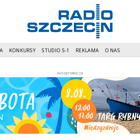
A
KONKURSY
STUDIO S-1
REKLAMA
O NAS
Autopromocja
Autopromocja
Reklama