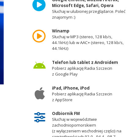
Microsoft Edge, Safari, Opera
Słuchaj w ulubionej przeglądarce. Poleć
znajomym :)
Winamp
Słuchaj w MP3 (stereo, 128 kb/s,
44.1kHz) lub w AAC+ (stereo, 128 kb/s,
44.1kHz)
Telefon lub tablet z Androidem
Pobierz aplikację Radia Szczecin
z Google Play
iPad, iPhone, iPod
Pobierz aplikację Radia Szczecin
z AppStore
Odbiornik FM
Słuchaj w województwie
zachodniopomorskiem
(z wyłączeniem wschodniej części) na
częstotliwościach 92,0 - 94,4 - 98,7 -