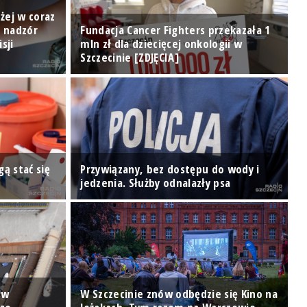
żej w coraz
: nadzór
Fundacja Cancer Fighters przekazała 1
sji
mln zł dla dziecięcej onkologii w
B
Szczecinie [ZDJĘCIA]
R
ą stać się
Przywiązany, bez dostępu do wody i
K
jedzenia. Służby odnalazły psa
A
N
 w
W Szczecinie znów odbędzie się Kino na
p