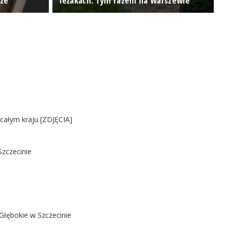
cze
leżakach. Tym razem na Warszewie
O
 całym kraju [ZDJĘCIA]
Szczecinie
Głębokie w Szczecinie