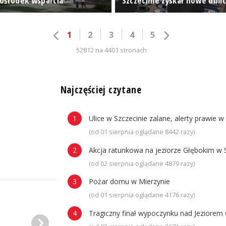
ośrodek wsparcia
Szczecinie zyskał nowe obli
1
2
3
4
5
52812 na 4401 stronach
n
Najczęściej czytane
Ulice w Szczecinie zalane, alerty prawie w
(od 01 sierpnia oglądane 8442 razy)
Akcja ratunkowa na jeziorze Głębokim w 
(od 02 sierpnia oglądane 4879 razy)
Pożar domu w Mierzynie
(od 01 sierpnia oglądane 4176 razy)
Tragiczny finał wypoczynku nad Jeziorem 