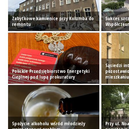
Zabytkowe kamienice przy Kolumba do
Sukces szc
remontu
Współczes
Sąsiedzi i
Polickie Przedsiębiorstwo Energetyki
pozostawi
Cieplnej pod lupą prokuratury
mieszkani
na
Spożycie alkoholu wśród młodzieży
Przy ul. N