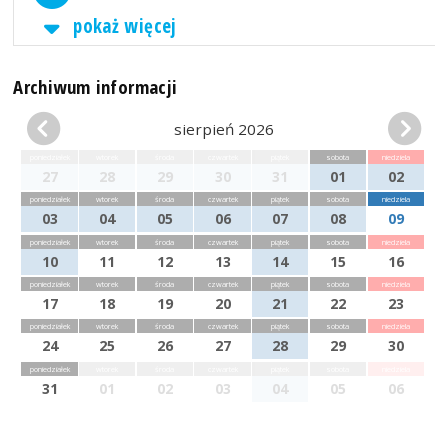
pokaż więcej
Archiwum informacji
sierpień 2026
poniedziałek
wtorek
środa
czwartek
piątek
sobota
niedziela
27
28
29
30
31
01
02
poniedziałek
wtorek
środa
czwartek
piątek
sobota
niedziela
03
04
05
06
07
08
09
poniedziałek
wtorek
środa
czwartek
piątek
sobota
niedziela
10
11
12
13
14
15
16
poniedziałek
wtorek
środa
czwartek
piątek
sobota
niedziela
17
18
19
20
21
22
23
poniedziałek
wtorek
środa
czwartek
piątek
sobota
niedziela
24
25
26
27
28
29
30
poniedziałek
wtorek
środa
czwartek
piątek
sobota
niedziela
31
01
02
03
04
05
06