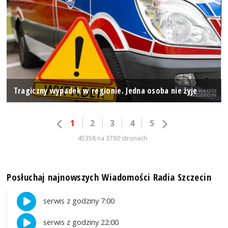
Tragiczny wypadek w regionie. Jedna osoba nie żyje
1
2
3
4
5
45358 na 3780 stronach
Posłuchaj najnowszych Wiadomości Radia Szczecin
serwis z godziny 7:00
serwis z godziny 22:00