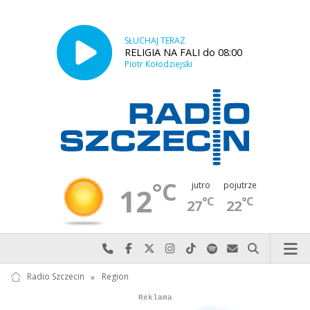
SŁUCHAJ TERAZ
RELIGIA NA FALI do 08:00
Piotr Kołodziejski
°C
jutro
pojutrze
12
°C
°C
27
22
Najlepiej po prostu do nas zadzwoń
Odwiedź nas na Facebook-u
Odwiedź nas na X
Odwiedź nas na Instagram-ie
Odwiedź nas na TikTok-u
Szukaj nas na Spotify
Wyślij do nas w
Szukaj
Radio Szczecin
»
Region
Autopromocja
Reklama