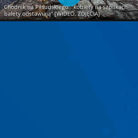
Chodnik na Piłsudskiego: "kobiety na szpilkach
balety odstawiają" [WIDEO, ZDJĘCIA]