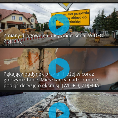
Zmiany drogowe na ulicy Andersena [WIDEO,
ZDJĘCIA]
Pękający budynek przy ul. Hożej w coraz
gorszym stanie. Mieszkańcy: nadzór może
podjąć decyzję o eksmisji [WIDEO, ZDJĘCIA]