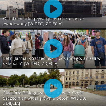
Ostatni moduł pływającego doku został
zwodowany [WIDEO, ZDJĘCIA]
Letni Jarmark Szczeciński. "Coś innego, aniżeli w
sklepach" [WIDEO, ZDJĘCIA]
Plac Orła Białego w przebudowie. Część
Szczecinian widzi głównie beton [WIDEO,
ZDJĘCIA]