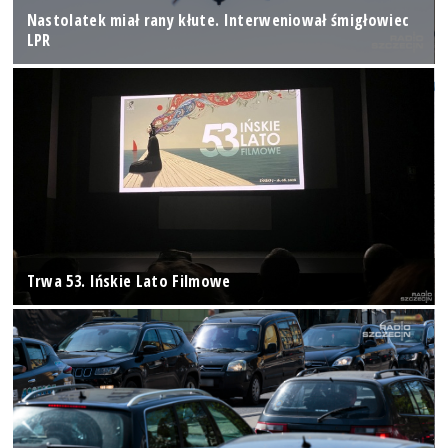
Nastolatek miał rany kłute. Interweniował śmigłowiec
LPR
Trwa 53. Ińskie Lato Filmowe