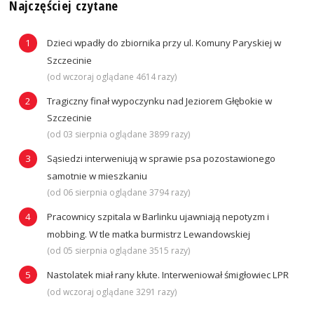
Najczęściej czytane
Dzieci wpadły do zbiornika przy ul. Komuny Paryskiej w
Szczecinie
(od wczoraj oglądane 4614 razy)
Tragiczny finał wypoczynku nad Jeziorem Głębokie w
Szczecinie
(od 03 sierpnia oglądane 3899 razy)
Sąsiedzi interweniują w sprawie psa pozostawionego
samotnie w mieszkaniu
(od 06 sierpnia oglądane 3794 razy)
Pracownicy szpitala w Barlinku ujawniają nepotyzm i
mobbing. W tle matka burmistrz Lewandowskiej
(od 05 sierpnia oglądane 3515 razy)
Nastolatek miał rany kłute. Interweniował śmigłowiec LPR
(od wczoraj oglądane 3291 razy)