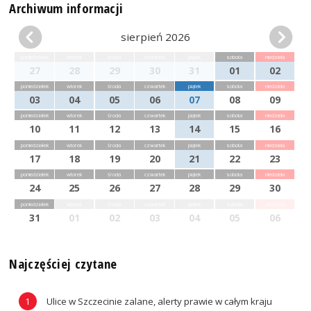
Archiwum informacji
sierpień 2026
poniedziałek
wtorek
środa
czwartek
piątek
sobota
niedziela
27
28
29
30
31
01
02
poniedziałek
wtorek
środa
czwartek
piątek
sobota
niedziela
03
04
05
06
07
08
09
poniedziałek
wtorek
środa
czwartek
piątek
sobota
niedziela
10
11
12
13
14
15
16
poniedziałek
wtorek
środa
czwartek
piątek
sobota
niedziela
17
18
19
20
21
22
23
poniedziałek
wtorek
środa
czwartek
piątek
sobota
niedziela
24
25
26
27
28
29
30
poniedziałek
wtorek
środa
czwartek
piątek
sobota
niedziela
31
01
02
03
04
05
06
Najczęściej czytane
Ulice w Szczecinie zalane, alerty prawie w całym kraju