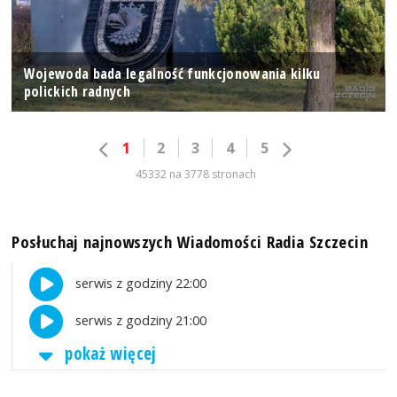
Wojewoda bada legalność funkcjonowania kilku
polickich radnych
1
2
3
4
5
45332 na 3778 stronach
Posłuchaj najnowszych Wiadomości Radia Szczecin
serwis z godziny 22:00
serwis z godziny 21:00
pokaż więcej