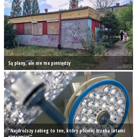
Są plany, ale nie ma pieniędzy
"Najdroższy zabieg to ten, który później trzeba latami
naprawiać"