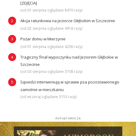
[ZDJĘCIA]
(od 01 sierpnia oglądane 8470 razy)
Akcja ratunkowa na jeziorze Głębokim w Szczecinie
(od 02 sierpnia oglądane 4918 razy)
Pożar domu w Mierzynie
(od 01 sierpnia oglądane 4206 razy)
Tragiczny finał wypoczynku nad Jeziorem Głębokie w
Szczecinie
(od 03 sierpnia oglądane 3708 razy)
Sąsiedzi interweniują w sprawie psa pozostawionego
samotnie w mieszkaniu
(od wczoraj oglądane 3153 razy)
Autopromocja