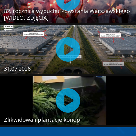
82. rocznica wybuchu Powstania Warszawskiego
[WIDEO, ZDJĘCIA]
31.07.2026
Zlikwidowali plantację konopi