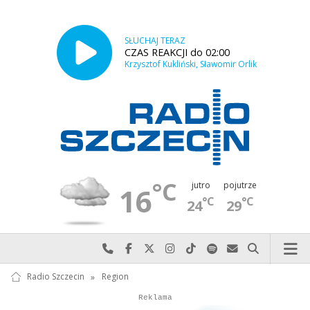
SŁUCHAJ TERAZ
CZAS REAKCJI do 02:00
Krzysztof Kukliński, Sławomir Orlik
°C
jutro
pojutrze
16
°C
°C
24
29
Najlepiej po prostu do nas zadzwoń
Odwiedź nas na Facebook-u
Odwiedź nas na X
Odwiedź nas na Instagram-ie
Odwiedź nas na TikTok-u
Szukaj nas na Spotify
Wyślij do nas w
Szukaj
Radio Szczecin
»
Region
Autopromocja
Autopromocja
Reklama