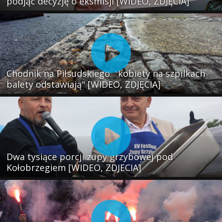
podjąć decyzję o eksmisji [WIDEO, ZDJĘCIA]
Chodnik na Piłsudskiego: "kobiety na szpilkach
balety odstawiają" [WIDEO, ZDJĘCIA]
Dwa tysiące porcji zupy grzybowej pod
Kołobrzegiem [WIDEO, ZDJECIA]