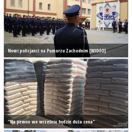
Nowi policjanci na Pomorzu Zachodnim [WIDEO]
"Na pewno we wrześniu będzie duża cena"