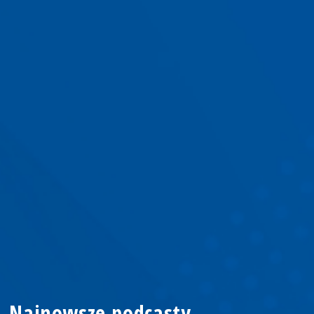
Najnowsze podcasty