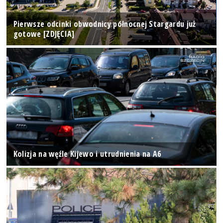
Pierwsze odcinki obwodnicy północnej Stargardu już
gotowe [ZDJĘCIA]
Kolizja na węźle Kijewo i utrudnienia na A6