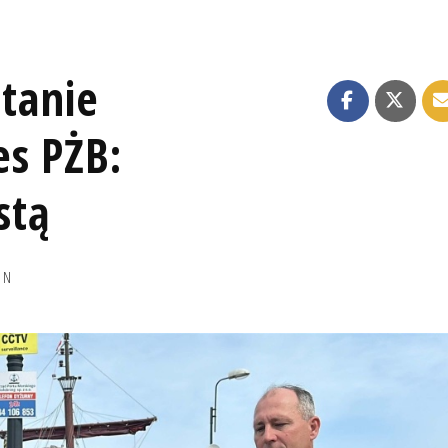
stanie
es PŻB:
stą
IN