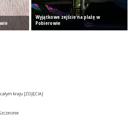
Wyjątkowe zejście na plażę w
K
owie
Pobierowie
ż
 całym kraju [ZDJĘCIA]
Szczecinie