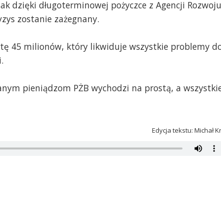
nak dzięki długoterminowej pożyczce z Agencji Rozwoj
yzys zostanie zażegnany.
tę 45 milionów, który likwiduje wszystkie problemy d
.
yskanym pieniądzom PŻB wychodzi na prostą, a wszystki
Edycja tekstu: Michał K