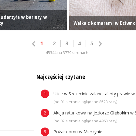
 uderzyła w bariery w
ty
Walka z komarami w Dziwn
1
2
3
4
5
45344 na 3779 stronach
n
Najczęściej czytane
Ulice w Szczecinie zalane, alerty prawie w
(od 01 sierpnia oglądane 8523 razy)
Akcja ratunkowa na jeziorze Głębokim w 
(od 02 sierpnia oglądane 4963 razy)
Pożar domu w Mierzynie