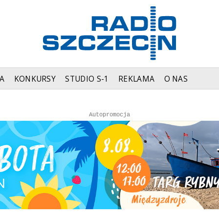
A
KONKURSY
STUDIO S-1
REKLAMA
O NAS
Autopromocja
Autopromocja
Reklama