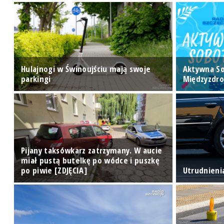
Hulajnogi w Świnoujściu mają swoje
Aktywna S
parkingi
Międzyzdro
Pijany taksówkarz zatrzymany. W aucie
w
miał pustą butelkę po wódce i puszkę
po piwie [ZDJĘCIA]
Utrudnieni