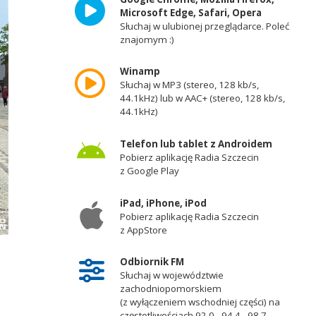
Microsoft Edge, Safari, Opera
Słuchaj w ulubionej przeglądarce. Poleć
znajomym :)
Winamp
Słuchaj w MP3 (stereo, 128 kb/s,
44.1kHz) lub w AAC+ (stereo, 128 kb/s,
44.1kHz)
Telefon lub tablet z Androidem
Pobierz aplikację Radia Szczecin
z Google Play
iPad, iPhone, iPod
Pobierz aplikację Radia Szczecin
z AppStore
Piotr Redmerski, prezes PŻB. Fot. Przemysław Polanin [Radio Szczecin]
Odbiornik FM
Słuchaj w województwie
zachodniopomorskiem
(z wyłączeniem wschodniej części) na
częstotliwościach 92,0 - 94,4 - 98,7 -