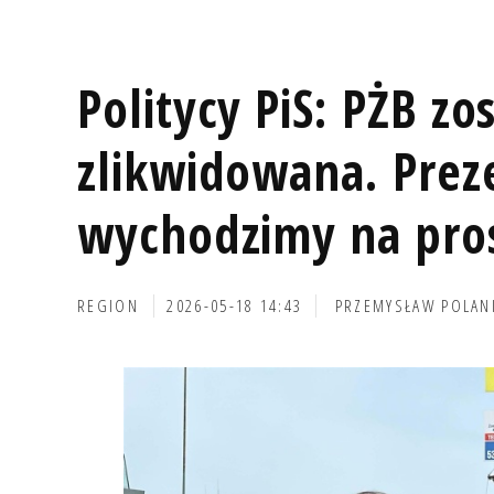
Politycy PiS: PŻB zo
zlikwidowana. Prez
wychodzimy na pro
REGION
2026-05-18 14:43
PRZEMYSŁAW POLAN