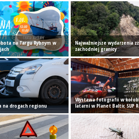
obota na Targu Rybnym w
Najważniejsze wydarzenia z
jach
zachodniej granicy
Wystawa fotografii w kołob
a na drogach regionu
latarni w Planet Baltic SUP 