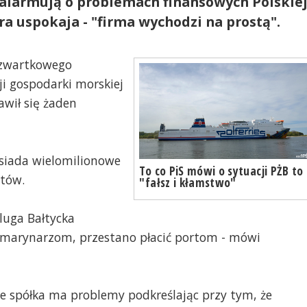
 alarmują o problemach finansowych Polskie
ra uspokaja - "firma wychodzi na prostą".
 czwartkowego
i gospodarki morskiej
awił się żaden
siada wielomilionowe
To co PiS mówi o sytuacji PŻB to
otów.
"fałsz i kłamstwo"
luga Bałtycka
ć marynarzom, przestano płacić portom - mówi
że spółka ma problemy podkreślając przy tym, że