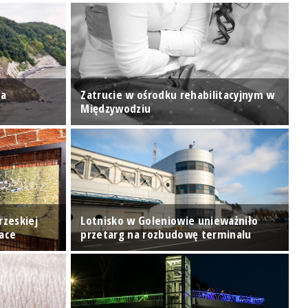
za
Zatrucie w ośrodku rehabilitacyjnym w
Z
Międzywodziu
p
rzeskiej
Lotnisko w Goleniowie unieważniło
K
Race
przetarg na rozbudowę terminalu
C