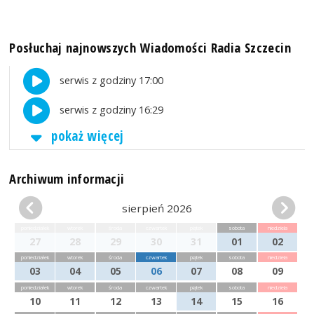
Posłuchaj najnowszych Wiadomości Radia Szczecin
serwis z godziny 17:00
serwis z godziny 16:29
pokaż więcej
Archiwum informacji
sierpień 2026
poniedziałek
wtorek
środa
czwartek
piątek
sobota
niedziela
27
28
29
30
31
01
02
poniedziałek
wtorek
środa
czwartek
piątek
sobota
niedziela
03
04
05
06
07
08
09
poniedziałek
wtorek
środa
czwartek
piątek
sobota
niedziela
10
11
12
13
14
15
16