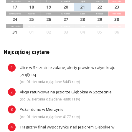
poniedziałek
wtorek
środa
czwartek
piątek
sobota
niedziela
17
18
19
20
21
22
23
poniedziałek
wtorek
środa
czwartek
piątek
sobota
niedziela
24
25
26
27
28
29
30
poniedziałek
wtorek
środa
czwartek
piątek
sobota
niedziela
31
01
02
03
04
05
06
Najczęściej czytane
Ulice w Szczecinie zalane, alerty prawie w całym kraju
[ZDJĘCIA]
(od 01 sierpnia oglądane 8443 razy)
Akcja ratunkowa na jeziorze Głębokim w Szczecinie
(od 02 sierpnia oglądane 4880 razy)
Pożar domu w Mierzynie
(od 01 sierpnia oglądane 4177 razy)
Tragiczny finał wypoczynku nad Jeziorem Głębokie w