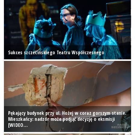
Sukces szczecińskiego Teatru Współczesnego
Pękający budynek przy ul. Hożej w coraz gorszym stanie.
Mieszkańcy: nadzór może podjąć decyzję o eksmisji
[WIDEO…