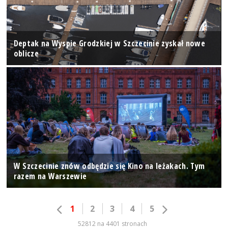
Deptak na Wyspie Grodzkiej w Szczecinie zyskał nowe
oblicze
W Szczecinie znów odbędzie się Kino na leżakach. Tym
razem na Warszewie
1
2
3
4
5
52812 na 4401 stronach