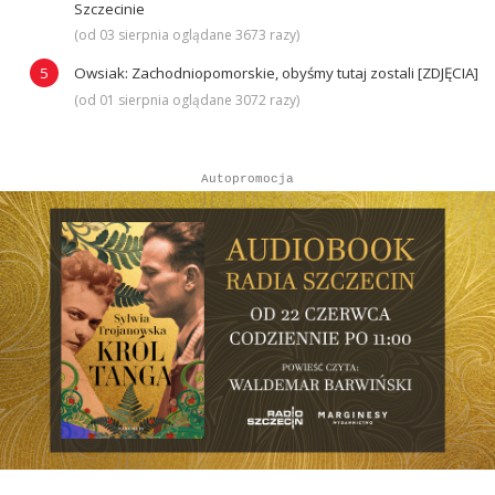
Szczecinie
(od 03 sierpnia oglądane 3673 razy)
Owsiak: Zachodniopomorskie, obyśmy tutaj zostali [ZDJĘCIA]
(od 01 sierpnia oglądane 3072 razy)
Autopromocja