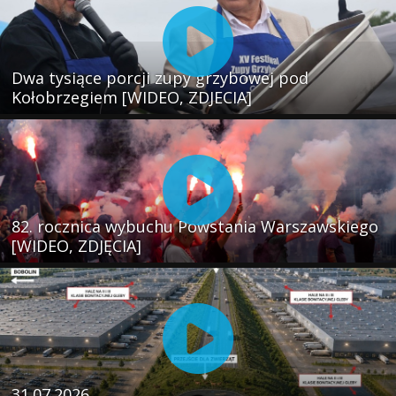
Dwa tysiące porcji zupy grzybowej pod
Kołobrzegiem [WIDEO, ZDJECIA]
82. rocznica wybuchu Powstania Warszawskiego
[WIDEO, ZDJĘCIA]
31.07.2026