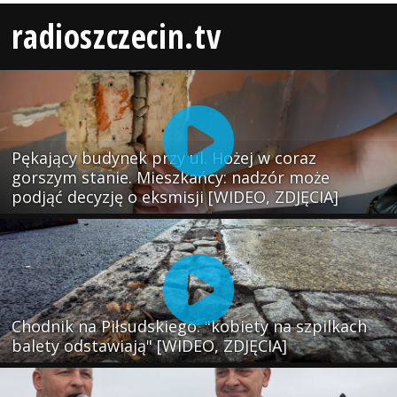
radioszczecin.tv
Pękający budynek przy ul. Hożej w coraz
gorszym stanie. Mieszkańcy: nadzór może
podjąć decyzję o eksmisji [WIDEO, ZDJĘCIA]
Chodnik na Piłsudskiego: "kobiety na szpilkach
balety odstawiają" [WIDEO, ZDJĘCIA]